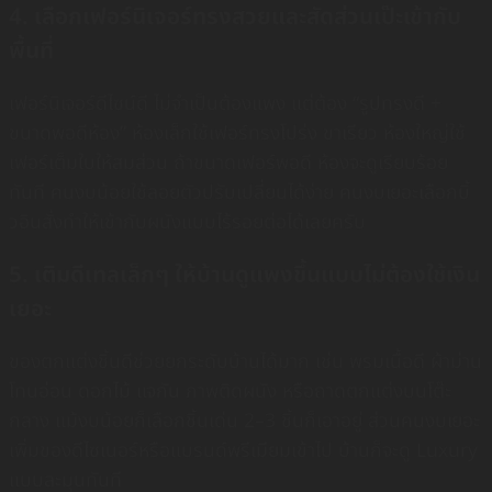
4. เลือกเฟอร์นิเจอร์ทรงสวยและสัดส่วนเป๊ะเข้ากับ
พื้นที่
เฟอร์นิเจอร์ดีไซน์ดี ไม่จำเป็นต้องแพง แต่ต้อง “รูปทรงดี +
ขนาดพอดีห้อง” ห้องเล็กใช้เฟอร์ทรงโปร่ง ขาเรียว ห้องใหญ่ใช้
เฟอร์เต็มใบให้สมส่วน ถ้าขนาดเฟอร์พอดี ห้องจะดูเรียบร้อย
ทันที คนงบน้อยใช้ลอยตัวปรับเปลี่ยนได้ง่าย คนงบเยอะเลือกบิ้
วอินสั่งทำให้เข้ากับผนังแบบไร้รอยต่อได้เลยครับ
5. เติมดีเทลเล็กๆ ให้บ้านดูแพงขึ้นแบบไม่ต้องใช้เงิน
เยอะ
ของตกแต่งชิ้นดีช่วยยกระดับบ้านได้มาก เช่น พรมเนื้อดี ผ้าม่าน
โทนอ่อน ดอกไม้ แจกัน ภาพติดผนัง หรือถาดตกแต่งบนโต๊ะ
กลาง แม้งบน้อยก็เลือกชิ้นเด่น 2–3 ชิ้นก็เอาอยู่ ส่วนคนงบเยอะ
เพิ่มของดีไซเนอร์หรือแบรนด์พรีเมียมเข้าไป บ้านก็จะดู Luxury
แบบละมุนทันที