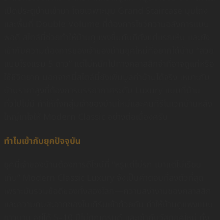
เปิดประตูบ้านเข้ามา โดยเฉพาะมุม Grand Staircase มุมโถง
และพื้นที่ Double Volume ที่ต้องการโชว์ความอลังการแบบ
พอดี สไตล์นี้ช่วยทำให้บ้านดูแพงขึ้นทันทีตั้งแต่แรกเห็น และยัง
เข้ากับความต้องการของเจ้าของบ้านยุคใหม่ที่อยากได้บ้าน “สวย
แบบโรงแรม 5 ดาว” แต่ไม่หนักไปทางคลาสสิกจ๋าที่อาจดูแก่หรือ
ใช้ชีวิตยาก นอกจากนี้สไตล์นี้ยังเพิ่มมูลค่าบ้านได้จริง เหมาะกับ
บ้านราคาสูงที่ต้องการบรรยากาศระดับ Luxury แบบที่บ้าน
ทั่วไปไม่มี ทำให้ทั้งกลุ่มเจ้าของบ้านใหม่และคนที่รีโนเวทบ้านหลัง
ใหญ่เทใจให้ Modern Classic อย่างต่อเนื่องครับ
ทำไมเข้ากับยุคปัจจุบัน
ยุคนี้เจ้าของบ้านต้องการดีไซน์ที่ “หรูแต่ไม่รก เบาแต่ไม่เรียบ
เกิน” Modern Classic Luxury จึงเป็นคำตอบที่ลงตัวที่สุด
เพราะมันรวมข้อดีของทั้งสองโลก—ความสง่างามของคลาสสิก
และความคมสะอาดของโมเดิร์นเข้าด้วยกัน ทำให้บ้านดูแพงแบบ
ยาวนาน อยู่ได้ 5–10 ปีไม่ตกเทรนด์ และเข้ากับวัสดุยุคใหม่ ทั้ง