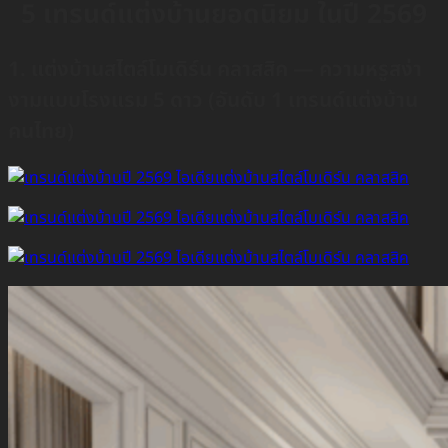
5 เทรนด์แต่งบ้านยอดนิยม ในปี 2569
1. แต่งบ้านสไตล์โมเดิร์น คลาสสิค — ความหรูสง่า
งามแบบโรงแรม 5 ดาว (อันดับ 1 เทรนด์แต่งบ้าน
คนไทย)