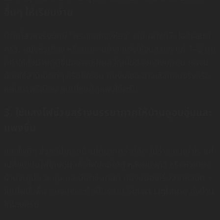
อื่นๆ ให้เรียบง่าย
บ้านที่สวยจริงมักมี “พระเอกของห้อง” เช่น ผนังทีวี, ไอส์แลนด์
ครัว, ผนังหัวเตียง หรือมุมทานข้าว แต่งให้จบสวยๆ แค่ 1–2 มุม
ก็ทำให้ทั้งบ้านดูดีขึ้นอย่างเห็นผล โดยไม่ต้องแต่งทุกมุม คนงบ
น้อยใช้ลามิเนตดีๆ หรือไฟซ่อน คนงบเยอะอาจเลือกหินจริงหรือ
แผ่นกรุพรีเมียม แบบไหนก็ดูแพงได้ครับ
3. ใช้แสงไฟช่วยสร้างบรรยากาศให้บ้านดูอบอุ่นและ
แพงขึ้น
แสงไฟดีๆ ช่วยอัปเกรดบ้านได้มากกว่าที่คิด ไม่ว่าจะงบเท่าไร แค่
เปลี่ยนเป็นไฟโทนอุ่น เพิ่มไฟซ่อนใต้ตู้ หลังผนังทีวี หรือหัวเตียง
บ้านจะดูนุ่ม ละมุน และมีมิติขึ้นทันที คนงบน้อยเริ่มจากหลอด +
โคมไฟตั้งพื้น คนงบเยอะทำเป็นระบบ Smart Lighting ทั้งบ้าน
ได้เลยครับ