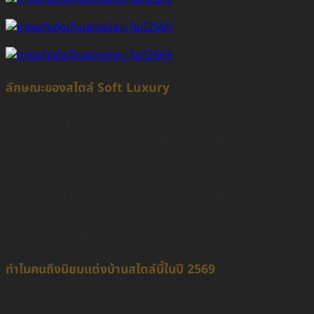
ลักษณะของสไตล์ Soft Luxury
Soft Luxury คือการตกแต่งบ้านด้วยโทนสีอ่อนสบายตา เช่น
ขาว ครีม เบจ หรือเทาอ่อน แล้วเพิ่มความหรูแบบพอดีด้วย
ลวดลายหินอ่อน เส้นทองบางๆ และวัสดุผิวด้านที่ให้ความละมุน
สไตล์นี้เน้นความเรียบเนียน นุ่มนวล และความหรูแบบผู้ดีที่ไม่
ตะโกนเกินไป ดีไซน์มักผสมเส้นโค้งเบาๆ กับเส้นตรงอย่างลงตัว
ทำให้บ้านดูแพงแบบซอฟต์ น่าอยู่ และสวยสงบ เหมาะกับบ้านยุค
ใหม่ที่ต้องการทั้งความสวยและความอบอุ่นในเวลาเดียวกันครับ
ทำไมคนถึงนิยมแต่งบ้านสไตล์นี้ในปี 2569
ปีนี้ Soft Luxury ถือเป็นหนึ่งในสไตล์ที่โตเร็วมากในตลาดแต่ง