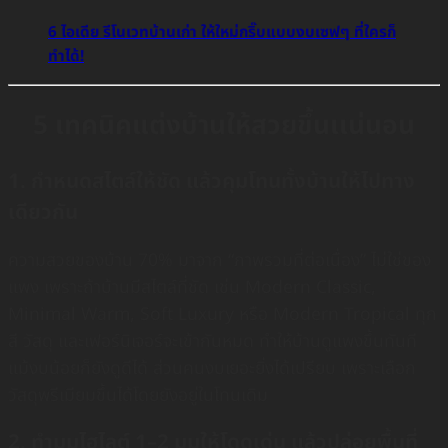
6 ไอเดีย รีโนเวทบ้านเก่า ให้ใหม่กริ๊บแบบงบเซฟๆ ที่ใครก็
ทำได้!
5 เทคนิคแต่งบ้านให้สวยขึ้นเเน่นอน
1. กำหนดสไตล์ให้ชัด แล้วคุมโทนทั้งบ้านให้ไปทาง
เดียวกัน
ความสวยของบ้าน 70% มาจาก “ภาพรวมที่ต่อเนื่อง” ไม่ใช่ของ
แพง เพราะถ้าบ้านมีสไตล์ที่ชัด เช่น Modern Classic,
Minimal Warm, Soft Luxury หรือ Modern Tropical ทุก
สี วัสดุ และเฟอร์นิเจอร์จะเข้ากันหมด ทำให้บ้านดูแพงขึ้นทันที
แม้งบน้อยก็ยังดูดีได้ ส่วนคนงบเยอะยิ่งได้เปรียบ เพราะเลือก
วัสดุพรีเมียมขึ้นได้โดยยังอยู่ในโทนเดิม
2. ทำมุมไฮไลต์ 1–2 มุมให้โดดเด่น แล้วปล่อยพื้นที่