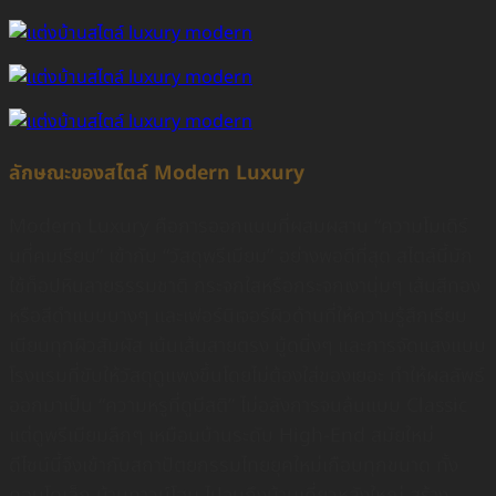
ลักษณะของสไตล์ Modern Luxury
Modern Luxury คือการออกแบบที่ผสมผสาน “ความโมเดิร์
นที่คมเรียบ” เข้ากับ “วัสดุพรีเมียม” อย่างพอดีที่สุด สไตล์นี้มัก
ใช้ท็อปหินลายธรรมชาติ กระจกใสหรือกระจกเงานุ่มๆ เส้นสีทอง
หรือสีดำแบบบางๆ และเฟอร์นิเจอร์ผิวด้านที่ให้ความรู้สึกเรียบ
เนียนทุกผิวสัมผัส เน้นเส้นสายตรง มู้ดนิ่งๆ และการจัดแสงแบบ
โรงแรมที่ขับให้วัสดุดูแพงขึ้นโดยไม่ต้องใส่ของเยอะ ทำให้ผลลัพธ์
ออกมาเป็น “ความหรูที่ดูมีสติ” ไม่อลังการจนล้นแบบ Classic
แต่ดูพรีเมียมลึกๆ เหมือนบ้านระดับ High-End สมัยใหม่
ดีไซน์นี้จึงเข้ากับสถาปัตยกรรมไทยยุคใหม่เกือบทุกขนาด ทั้ง
คอนโดเล็ก บ้านทาวน์โฮม ไปจนถึงบ้านเดี่ยวหลังใหญ่ สร้าง