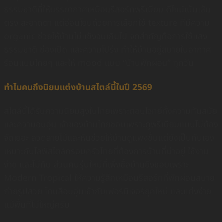
ธรรมชาติที่ให้บรรยากาศเหมือนรีสอร์ทพรีเมียม ดีไซน์เน้นเส้น
ตรง สะอาดตา แต่อ่อนโยนด้วยการเลือกใช้ texture ที่มีความ
organic ช่วยให้บ้านไม่แข็งจนเกินไป จุดสำคัญคือการใช้แสง
ธรรมชาติ ช่องเปิด และความโปร่ง ทำให้บ้านอยู่สบายในอากาศ
ร้อนแบบไทยๆ และให้ mood แบบ “บ้านพักผ่อน” ทุกวัน
ทำไมคนถึงนิยมแต่งบ้านสไตล์นี้ในปี 2569
สไตล์นี้ได้รับความนิยมสูงในไทยเพราะตอบโจทย์ทั้งความทันสมัย
และความอบอุ่น เจ้าของบ้านไทยชอบเพราะดูพรีเมียมแบบไม่ต้อง
จัดเยอะ ลวดลายไม้และหินช่วยให้บ้านดูแพงขึ้นแต่ยังเป็นกันเอง
เหมาะกับไลฟ์สไตล์ครอบครัวไทยที่ต้องการบ้านที่น่าอยู่ ใช้งาน
ง่าย และไม่ทึบ ส่วนคนรุ่นใหม่ที่เพิ่งซื้อบ้านยิ่งชอบเพราะ
Modern Tropical ให้ความรู้สึกเหมือนรีสอร์ทที่พักผ่อนสบาย
ถ่ายรูปสวย โทนสีอบอุ่นเข้ากับเฟอร์นิเจอร์ยุคใหม่ และแต่งง่าย
แม้พื้นที่ไม่ใหญ่ครับ