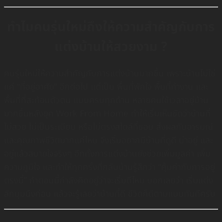
ทำไมคนรุ่นใหม่ถึงให้ความสำคัญกับการ
แต่งบ้านให้สวยงาม ?
คนรุ่นใหม่ให้ความสำคัญกับการแต่งบ้านมากขึ้น เพราะบ้านไม่ใช่
แค่ “ที่อยู่อาศัย” อีกต่อไป แต่เป็น พื้นที่พักใจ พื้นที่ทำงาน และ
พื้นที่ที่สะท้อนตัวตน แบบครบทุกด้าน หลายคนใช้เวลาอยู่บ้าน
มากขึ้นหลังยุค Work From Home ทำให้เริ่มเห็นชัดว่าบ้านที่
ไม่สวย ไม่เป็นระเบียบ หรือไม่ตรงสไตล์ที่ชอบ ส่งผลกับอารมณ์
และคุณภาพชีวิตมากแค่ไหน จึงเริ่มอยากมีบ้านที่ดูดี น่าอยู่ และ
อยู่แล้วสบายใจจริงๆ อีกทั้งการแต่งบ้านยังช่วยเพิ่มมูลค่า เพิ่ม
ความภูมิใจ และทำให้ทุกครั้งที่กลับบ้านรู้สึกว่า “คุ้มค่ากับการอยู่
ตรงนี้” ถ้าตอนนี้กำลังคิดอยู่ว่าจะเริ่มดีไหม บอกเลยว่า เริ่มแต่ง
สักมุมนึงก่อน แล้วจะรู้เลยว่าบ้านที่ดี ชีวิตก็ดีตามแบบทันทีครับ