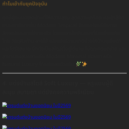
ทำไมเข้ากับยุคปัจจุบัน
ยุคนี้ผู้คนมองหาบ้านที่ให้ความสงบ ลดความเครียด และใกล้ชิด
ธรรมชาติมากขึ้น Modern Tropical จึงตอบโจทย์ทั้งภาพ
ลักษณ์และการใช้งานจริง โดยเฉพาะในประเทศที่ร้อนชื้นอย่าง
ไทย วัสดุผิวด้าน ลายไม้ และแสงธรรมชาติช่วยให้บ้านดูเย็นตา
และโปร่งสบาย อีกทั้งเป็นสไตล์ที่อยู่ได้นาน ไม่ตกเทรนด์ง่าย และ
สามารถผสมผสานกับ Modern Minimal Warm หรือ
Natural Luxury ได้อย่างลงตัวครับ
4. แต่งบ้านสไตล์ Soft Luxury — หรูแบบผู้ดี
ละมุน สบายตา แต่ยังคงความพรีเมียม