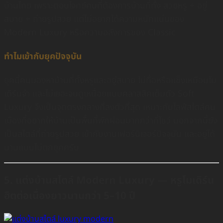
บ้านไทย เพราะตอบโจทย์คนที่ต้องการบ้านที่ทั้ง สวยหรู + อยู่
สบาย + ถ่ายรูปสวย แต่ไม่อยากได้ความหนักแน่นของ
Modern Luxury หรือความอลังการของ Classic
ทำไมเข้ากับยุคปัจจุบัน
ยุคนี้คนมองหาบ้านที่ทั้งหรูและอยู่สบาย ไม่ทื่อหรือแข็งเหมือนโม
เดิร์นจ๋า และไม่เยอะจนดูเหนื่อยแบบคลาสสิคเต็มตัว Soft
Luxury จึงเป็นจุดตรงกลางที่ลงตัวที่สุด เหมาะกับไลฟ์สไตล์คน
เมืองที่อยากให้บ้านเป็นพื้นที่พักผ่อนมากกว่าที่โชว์ นอกจากนี้ยัง
เป็นสไตล์ที่ถ่ายรูปสวย เข้ากับงานเฟอร์นิเจอร์ปัจจุบัน และอยู่ได้
นานแบบไม่ตกยุคครับ
5. แต่งบ้านสไตล์ Modern Luxury — หรูโมเดิร์น
ฮิตต่อเนื่องยาวนานกว่า 5–10 ปี