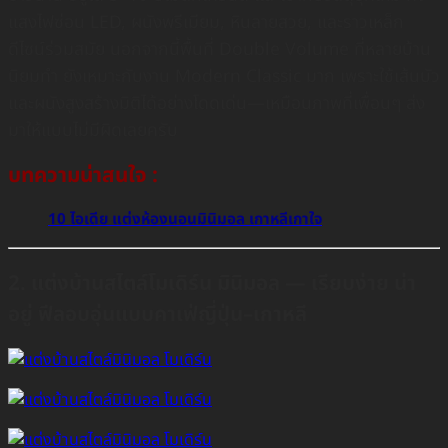
แสงไฟซ่อน LED, ผนังพรีเมียม, หินลายสวย, และราวเหล็ก
ดีไซน์ร่วมสมัย นอกจากนี้พื้นที่ Double Volume ที่หลายบ้าน
นิยมทำ ยังเหมาะกับงาน Modern Classic มาก เพราะใช้เส้นบัว
และผนังสูงสร้างมิติได้อย่างโดดเด่น—เหมือนภาพที่เพื่อนๆ ส่ง
มาให้แบบไม่มีผิดเลยครับ
บทความน่าสนใจ :
10 ไอเดีย แต่งห้องนอนมินิมอล เกาหลีเกาใจ
2. แต่งบ้านสไตล์โมเดิร์น มินิมอล — เรียบง่าย น่า
อยู่ ฟีลอบอุ่นแบบคาเฟ่ญี่ปุ่น–เกาหลี