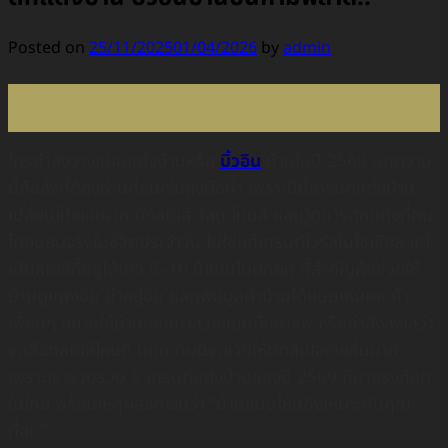
Posted on
25/11/2025
01/04/2026
by
admin
25
พ.ย.
ใครกำลังวางแผนแต่งบ้านหรือ
บิ้วอิน
บ้านในปี 2569 บทความ
นี้คือสิ่งที่ต้องอ่านก่อนเริ่มลงมือทำ เพราะปีนี้เทรนด์แต่งบ้าน
เปลี่ยนไปเยอะมาก ทั้งสไตล์ วัสดุ โทนสี และมู้ดการตกแต่งที่คน
ไทยนิยมจริงในชีวิตประจำวัน ไม่ใช่แค่เทรนด์ไวรัลในโซเชียล แต่
เป็นสไตล์ที่อยู่ได้ยาว 5–10 ปีแบบไม่ตกยุค ที่สำคัญคือช่วยให้
บ้านดูแพงขึ้น น่าอยู่ขึ้น และเพิ่มมูลค่าบ้านได้แบบเห็นผล ถ้า
เพื่อนๆ อยากให้บ้านออกมาสวยแบบมืออาชีพ หรือกำลังลังเลว่า
จะเลือกสไตล์ไหนดี บทความนี้จะช่วยให้ตัดสินใจง่ายขึ้นมาก
เพราะเรารวบรวม 5 เทรนด์แต่งบ้านของปี 2569 ที่มาแรงที่สุด
ในไทย พร้อมเหตุผลชัดเจนว่า “บ้านแบบไหนถึงเหมาะกับคุณ
ที่สุด”