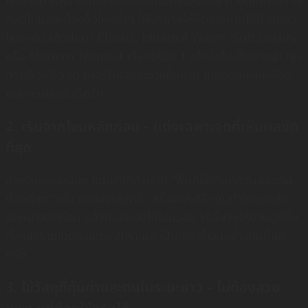
เจ้าของบ้านหลายคนเริ่มซื้อของก่อนเลือกสไตล์ ทำให้สุดท้ายบ้าน
หลุดโทนและต้องซื้อใหม่ซ้ำๆ ให้นึกภาพให้ชัดว่าอยากได้บ้านแนว
ไหน เช่น Modern Classic, Minimal Warm, Soft Luxury
หรือ Modern Tropical เลือกให้ชัด 1 สไตล์เพื่อเป็นทางนำ ทุก
การเลือกสี วัสดุ เฟอร์นิเจอร์จะง่ายขึ้นมาก และลดงบฟุ่มเฟือย
แบบเห็นผลทันทีครับ
2. เริ่มจากโซนหลักก่อน – แต่งเฉพาะจุดที่เห็นผลชัด
ที่สุด
สำหรับคนงบน้อย แนะนำให้เริ่มจาก “พื้นที่ใช้งานทุกวันและเห็น
บ่อยที่สุด” เช่น ห้องนั่งเล่นครัว หรือผนังทีวี เน้นทำให้มุมหลัก
ออกมาสวยก่อน แล้วค่อยขยับไปโซนรอง วิธีนี้ช่วยให้บ้านดูดีขึ้น
ทั้งหลังโดยไม่ต้องแต่งทุกจุด และเป็นการใช้เงินอย่างคุ้มที่สุด
ครับ
3. ใช้วัสดุที่คุ้มค่าและทนในระยะยาว – ไม่ต้องสวย