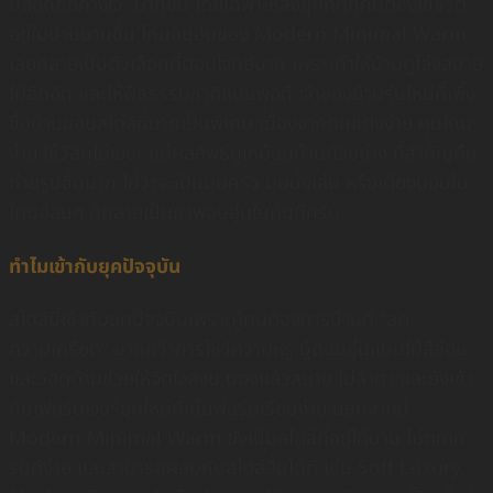
ปลอดภัยทางใจ” มากขึ้น โดยเฉพาะหลังยุคที่ทุกคนต้องใช้ชีวิต
อยู่ในบ้านนานขึ้น โทนอบอุ่นของ Modern Minimal Warm
เลยกลายเป็นตัวเลือกที่ตอบโจทย์มาก เพราะทำให้บ้านดูโล่งสบาย
ไม่อึดอัด และให้ฟีลธรรมชาติแบบพอดี เจ้าของบ้านรุ่นใหม่ที่เพิ่ง
ซื้อบ้านชอบสไตล์นี้มากเป็นพิเศษ เนื่องจากตกแต่งง่าย คุมโทน
ง่าย ใช้วัสดุไม่เยอะ แต่ผลลัพธ์ดูเหมือนบ้านตัวอย่าง ที่สำคัญคือ
ถ่ายรูปขึ้นมาก ไม่ว่าจะเป็นมุมครัว มุมนั่งเล่น หรือเตียงนอนใน
โทนอ่อนๆ ก็กลายเป็นภาพอบอุ่นในทันทีครับ
ทำไมเข้ากับยุคปัจจุบัน
สไตล์นี้เข้ากับยุคปัจจุบันเพราะผู้คนต้องการบ้านที่ “ลด
ความเครียด” มากกว่าการโชว์ความหรู มู้ดอบอุ่นแบบไม้สีอ่อน
และวัสดุด้านช่วยให้จิตใจสงบ มองแล้วสบาย ไม่ล้าตา และยังเข้า
กับเฟอร์นิเจอร์ยุคใหม่ที่เน้นฟอร์มเรียบง่าย นอกจากนี้
Modern Minimal Warm ยังเป็นสไตล์ที่อยู่ได้นาน ไม่ตกเท
รนด์ง่าย และสามารถผสมกับสไตล์อื่นได้ดี เช่น Soft Luxury,