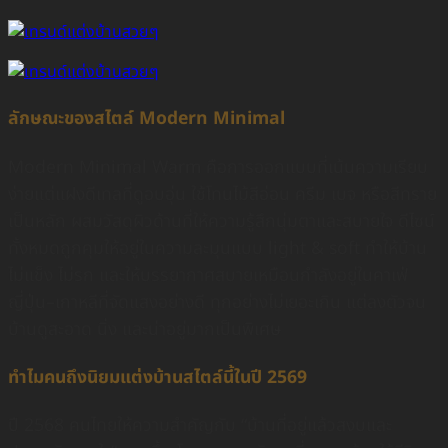
ลักษณะของสไตล์ Modern Minimal
Modern Minimal Warm คือการออกแบบที่เน้นความเรียบ
ง่ายแต่แฝงดีเทลที่ดูอบอุ่น ใช้โทนไม้สีอ่อน ครีม เบจ หรือสีทราย
เป็นหลัก ผสมวัสดุผิวด้านที่ให้ความรู้สึกนุ่มตาและสบายใจ ดีไซน์
ทั้งหมดถูกคุมให้อยู่ในความละมุนแบบ light & soft ทำให้บ้าน
ไม่แข็ง ไม่รก และให้บรรยากาศสบายเหมือนกำลังอยู่ในคาเฟ่
ญี่ปุ่น–เกาหลีที่จัดแสงอย่างดี ทุกอย่างไม่เยอะเกิน แต่ลงตัวจน
บ้านดูสะอาด นิ่ง และน่าอยู่มากเป็นพิเศษ
ทำไมคนถึงนิยมแต่งบ้านสไตล์นี้ในปี 2569
ปี 2568 คนไทยให้ความสำคัญกับ “บ้านที่อยู่แล้วสงบและ