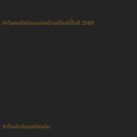
ความรู้สึกแพงขึ้นทันทีที่เดินเข้ามาในพื้นที่ครับ
ทำไมคนถึงนิยมแต่งบ้านสไตล์นี้ในปี 2569
ปีนี้ Modern Luxury ยังคงเป็นหนึ่งในสไตล์ที่คนไทยเลือกมาก
ที่สุด เพราะ “ตอบโจทย์ทั้งความสวยและการใช้งานจริง” บ้านดูหรู
ขึ้นทันทีแม้ใช้เพียงบางจุด เช่น ผนังทีวี ไอส์แลนด์ครัว หรือบิ้
วอินหลังโซฟา โดยไม่จำเป็นต้องรีโนเวททั้งบ้านให้ใหญ่โตแบบ
Classic โดย
เจ้าของบ้านไทยชอบเพราะเป็นความหรูที่เข้าใจง่าย สี
และวัสดุใช้งานจริงได้ ไม่ต้องดูแลมาก และช่วยทำให้บ้านดูมี
มูลค่ามากขึ้น ส่วนคนรุ่นใหม่ที่เพิ่งซื้อบ้านก็ชอบเพราะลุค
Modern Luxury ดูเหมือนบ้านตัวอย่างระดับพรีเมียม ถ่ายรูป
สวย และให้ความรู้สึกว่าบ้านดูแพงขึ้นโดยอัตโนมัติแม้ตกแต่ง
เพียงบางส่วนเท่านั้นครับ
ทำไมเข้ากับยุคปัจจุบัน