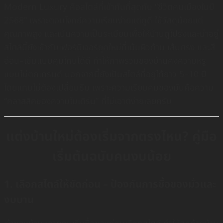
Modern Luxury คือสไตล์ที่เข้ากันที่สุดกับ “ชีวิตคนเมืองในปี
2568” เพราะตอบโจทย์ความเรียบง่ายแต่ดูดี ใช้วัสดุน้อยแต่
คุณภาพสูง และเน้นความเป็นระเบียบเพื่อให้บ้านดูโปร่งและน่าอยู่
สไตล์นี้ยังเข้ากับเฟอร์นิเจอร์ยุคใหม่ที่เน้นผิวด้าน เส้นตรง และสี
อ่อน–เข้มแบบคุมโทนได้ดี ทำให้ภาพรวมของบ้านคงความหรู
แบบไม่ตกเทรนด์ นอกจากนี้ยังเป็นสไตล์ที่อยู่ได้ยาว 5–10 ปี
โดยแทบไม่ต้องเปลี่ยนธีม เพราะความเรียบคมของมันคือความ
“คลาสสิคของความโมเดิร์น” ที่ไม่เอาต์ง่ายเลยครับ
แต่งบ้านใหม่ต้องเริ่มจากตรงไหน? คู่มือ
เริ่มต้นฉบับคนงบน้อย
1. เลือกสไตล์ให้ชัดก่อน – ป้องกันการซื้อของมั่วและ
งบบาน