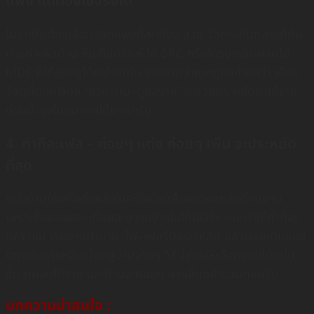
แพง แต่ต้องใช้จริงได้
ไม่จำเป็นต้องเลือกวัสดุแพงที่สุดถึงจะสวย วัสดุระดับกลางที่คุ้ม
ค่าอย่างผิวด้าน หินสังเคราะห์ ไม้ SPC หรือโครงเหล็กผสมไม้
MDF ก็ให้ลุคหรูได้เหมือนกัน แต่ทนกว่าและดูแลง่ายกว่า เลือก
วัสดุที่ตอบโจทย์ “สวย–ทน–ดูแลง่าย” จะช่วยประหยัดค่าใช้จ่าย
ซ่อมบำรุงในอนาคตได้มากครับ
4. ทำทีละเฟส – ค่อยๆ แต่ง ค่อยๆ เพิ่ม จะประหยัด
ที่สุด
แต่งบ้านให้เสร็จทั้งหลังในครั้งเดียวคือเหตุผลหลักที่งบบาน
เพราะซื้อของเยอะเกินและบางอย่างไม่ได้ใช้จริง แนะนำให้ทำทีละ
เฟส เช่น เริ่มจากผ้าม่าน–ไฟ–เฟอร์นิเจอร์หลัก แล้วค่อยเติมของ
ตกแต่งภายหลังเมื่ออยู่บ้านจริงๆ วิธีนี้ช่วยให้เลือกของได้แม่น
ขึ้น คุมงบได้ง่าย และบ้านจะค่อยๆ สวยขึ้นอย่างสมดุลครับ
บทความน่าสนใจ :