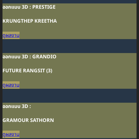
ออกแบบ 3D : PRESTIGE
KRUNGTHEP KREETHA
ดูผลงาน
ออกแบบ 3D : GRANDIO
FUTURE RANGSIT (3)
ดูผลงาน
ออกแบบ 3D :
GRAMOUR SATHORN
ดูผลงาน