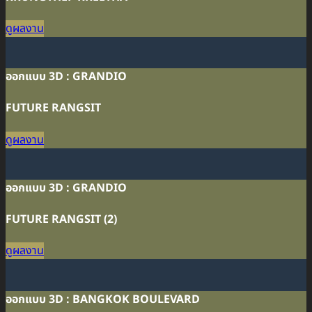
ดูผลงาน
ออกแบบ 3D : GRANDIO
FUTURE RANGSIT
ดูผลงาน
ออกแบบ 3D : GRANDIO
FUTURE RANGSIT (2)
ดูผลงาน
ออกแบบ 3D : BANGKOK BOULEVARD