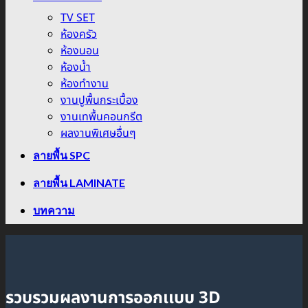
TV SET
ห้องครัว
ห้องนอน
ห้องน้ำ
ห้องทำงาน
งานปูพื้นกระเบื้อง
งานเทพื้นคอนกรีต
ผลงานพิเศษอื่นๆ
ลายพื้น SPC
ลายพื้น LAMINATE
บทความ
รวบรวมผลงานการออกเเบบ 3D