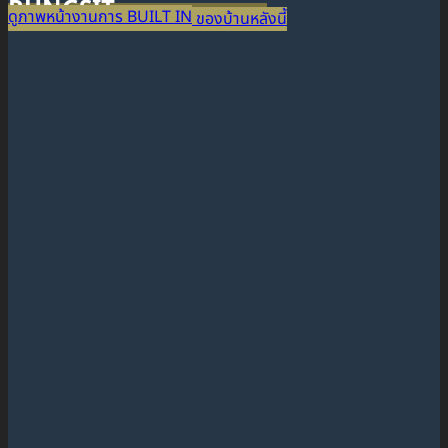
RUNGSIT
ดูภาพหน้างานการ BUILT IN
ดูภาพหน้างานการ BUILT IN ของบ้านหลังนี้