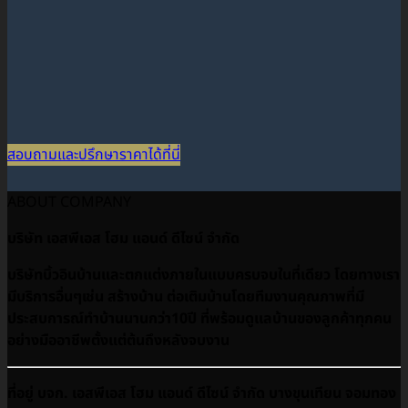
สอบถามและปรึกษาราคาได้ที่นี่
ABOUT COMPANY
บริษัท เอสพีเอส โฮม แอนด์ ดีไซน์ จำกัด
บริษัทบิ้วอินบ้านและตกแต่งภายในแบบครบจบในที่เดียว โดยทางเรา
มีบริการอื่นๆเช่น สร้างบ้าน ต่อเติมบ้านโดยทีมงานคุณภาพที่มี
ประสบการณ์ทำบ้านนานกว่า10ปี ที่พร้อมดูเเลบ้านของลูกค้าทุกคน
อย่างมืออาชีพตั้งแต่ต้นถึงหลังจบงาน
ที่อยู่ บจก. เอสพีเอส โฮม แอนด์ ดีไซน์ จำกัด บางขุนเทียน จอมทอง