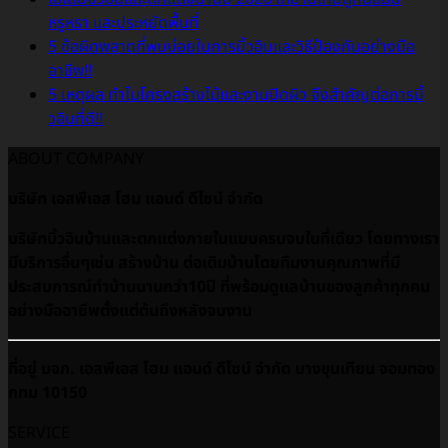
หรูหรา และประหยัดพื้นที่
5 ข้อผิดพลาดที่พบบ่อยในการบิ้วอินและวิธีป้องกันอย่างมือ
อาชีพ!!
5 เหตุผล ทำไมโครงสร้างไม้และงานปิดผิว จึงสำคัญต่อการบิ้
วอินที่ดี!!
ABOUT COMPANY
บริษัท เอสพีเอส โฮม แอนด์ ดีไซน์ จำกัด
บริษัทบิ้วอินบ้านและตกแต่งภายในแบบครบจบในที่เดียว โดยทางเรา
มีบริการอื่นๆเช่น สร้างบ้าน ต่อเติมบ้านโดยทีมงานคุณภาพที่มี
ประสบการณ์ทำบ้านนานกว่า10ปี ที่พร้อมดูเเลบ้านของลูกค้าทุกคน
อย่างมืออาชีพตั้งแต่ต้นถึงหลังจบงาน
ที่อยู่ บจก. เอสพีเอส โฮม แอนด์ ดีไซน์ จำกัด บางขุนเทียน จอมทอง
กทม 10150
SERVICE