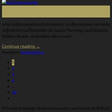
29
มิ.ย.
แต่งบ้านให้สวยหรูพร้อมเปิดรับโชคลาภ! เจาะลึกเทคนิคผสานศาสตร์ฮ
วงจุ้ยเข้ากับงานดีไซน์ยุคใหม่ จัด Space Planning และบิ้วอินอย่าง
ไรให้สวย ทันสมัย และรับทรัพย์ คลิกอ่านเลย!
Continue reading
→
Posted in
ไอเดียแต่งบ้าน
1
2
3
4
…
39
SPS Home Design รับเหมาออกเเบบบ้าน เเละจำหน่าย ติดตั้งคิ้วบัว