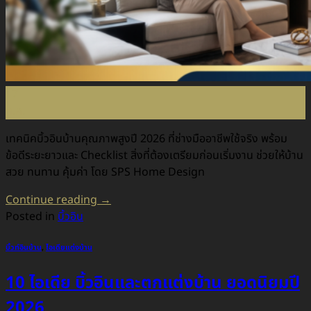
17
ก.ค.
เทคนิคบิ้วอินบ้านคุณภาพสูงปี 2026 ที่ช่างมืออาชีพใช้จริง พร้อม
ข้อดีระยะยาวและ Checklist สิ่งที่ต้องเตรียมก่อนเริ่มงาน ช่วยให้บ้าน
สวย ทนทาน คุ้มค่า โดย SPS Home Design
Continue reading
→
Posted in
บิ้วอิน
บิ้วท์อินบ้าน
,
ไอเดียแต่งบ้าน
10 ไอเดีย บิ้วอินและตกแต่งบ้าน ยอดนิยมปี
2026