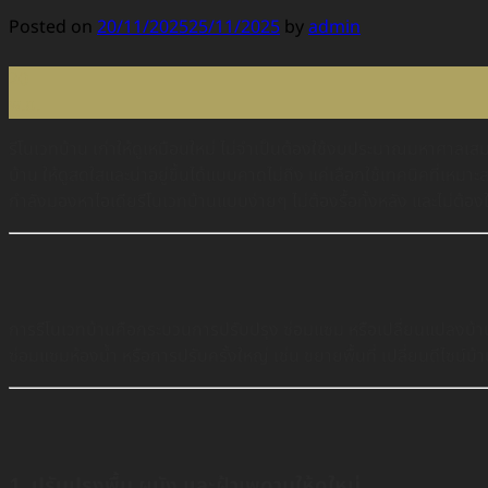
Posted on
20/11/2025
25/11/2025
by
admin
20
พ.ย.
รีโนเวทบ้าน เก่าให้ดูเหมือนใหม่ ไม่จำเป็นต้องใช้งบประมาณมหาศาลเ
บ้าน ให้ดูสดใสและน่าอยู่ขึ้นได้แบบคาดไม่ถึง แค่เลือกใช้เทคนิคที่เหม
กำลังมองหาไอเดียรีโนเวทบ้านแบบง่ายๆ ไม่ต้องรื้อทั้งหลัง และไม่ต้อง
การรีโนเวทบ้านคือกระบวนการปรับปรุง ซ่อมแซม หรือเปลี่ยนแปลงบ้านที่ม
ซ่อมแซมห้องน้ำ หรือการปรับครั้งใหญ่ เช่น ขยายพื้นที่ เปลี่ยนดีไซน์
1. ปรับปรุงพื้น ผนัง และฝ้าเพดานให้ดูใหม่