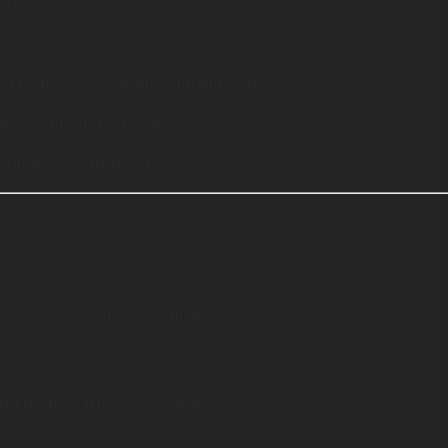
ชาติจะช่วยให้บ้านดูโปร่ง โล่ง และประหยัดพลังงาน
ม ช่วยให้บ้านดูทันสมัยและรับแสงได้ดีขึ้น
เฟรมดำ สไตล์โมเดิร์น-ลอฟท์
ด้รับแสงธรรมชาติมากขึ้น
ูโมเดิร์นและใช้งานได้สะดวกเป็นสิ่งสำคัญ
กรนิต ที่ทนทาน ทำความสะอาดง่าย
บียบ