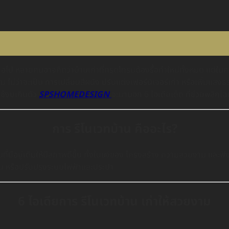
สมอไป หลายคนอาจคิดว่าบ้านเก่าที่ทรุดโทรมต้องรื้อทำใหม่ทั้งหมด แต่
าะสม ไม่ว่าจะเป็น การเปลี่ยนสีผนัง ปรับแต่งเฟอร์นิเจอร์เก่า หรือเพิ่ม
ใช้งบเกินตัว
SPSHOMEDESIGN
จะมาบอก 6 ไอเดียเด็ด ที่ช่วยพลิกโ
การ รีโนเวทบ้าน คืออะไร?
ีอยู่เดิมให้มีสภาพดีขึ้น ทั้งในแง่ของ โครงสร้าง ความสวยงาม และฟังก์
บ้าน หรือปรับปรุงระบบไฟฟ้าและประปา
6 ไอเดียการ รีโนเวทบ้าน เก่าให้สวยงาม