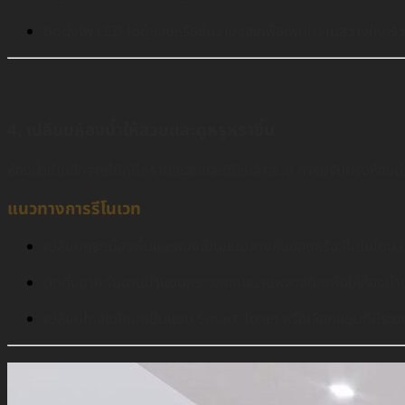
ติดตั้งไฟ LED ใต้ตู้ลอยหรือชั้นวางของเพื่อเพิ่มความสว่างให้ครัว
4. เปลี่ยนห้องน้ำให้สวยและดูหรูหราขึ้น
ห้องน้ำเป็นอีกจุดที่มักมีคราบสะสมและดีไซน์ล้าสมัย การปรับปรุงห้องน้
แนวทางการรีโนเวท
เปลี่ยนกระเบื้องพื้นและผนังเป็นแบบลายหินอ่อนหรือสีโมโนโทน ใ
ติดตั้งฉากกั้นอาบน้ำแบบกระจกแทนม่านพลาสติกเพื่อให้ห้องน้ำดู
เปลี่ยนโถสุขภัณฑ์เป็นแบบ Smart Toilet หรือเลือกแบบที่มีระ