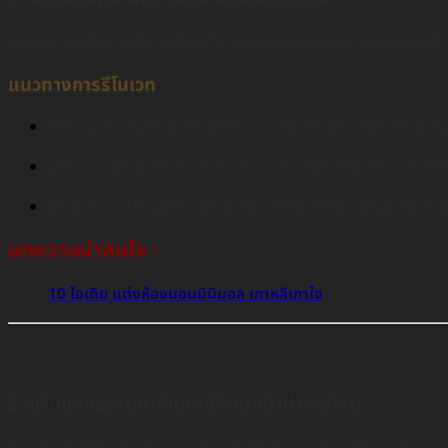
บ้านเก่ามักมีพื้นไม้หรือกระเบื้องที่ดูเก่าและมีรอยขีดข่วน รวมถึงผนัง
แนวทางการรีโนเวท
พื้นบ้าน: ถ้าเป็นพื้นไม้เก่า ให้ขัดและเคลือบเงาใหม่ หรือเปลี่ยนเป
ผนัง: ทาสีใหม่ในโทนสว่าง เช่น ขาว ครีม หรือสีเอิร์ธโทน ช่วยให้
ฝ้าเพดาน: เปลี่ยนฝ้าระแนงไม้ให้ดูโมเดิร์น หรือติดแผ่นยิปซั่มกันช
บทความน่าสนใจ :
10 ไอเดีย แต่งห้องนอนมินิมอล เกาหลีเกาใจ
2. เพิ่มแสงธรรมชาติและเปลี่ยนหน้าต่าง-ประตู