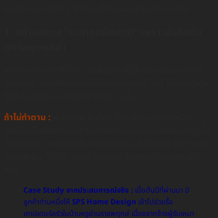
คุณไปตลอด นี่คือ 5 คำเตือนที่ห้ามมองข้ามเด็ดขาดครับ
1. อย่าหลงกล “ราคาถูกผิดปกติ” เพราะมันคือกับ
ดักวัสดุเกรดต่ำ
หากคุณเห็นราคาที่ต่ำกว่าเจ้าอื่นมาก ให้รู้ไว้เลยว่าเขาอาจกำลัง
“ลดสเปก” แบบที่คุณมองไม่เห็นด้วยตาเปล่า เช่น ใช้ไม้ปาติเกิล
(ไม้ขี้เลื่อยอัด) แทนไม้โครง HMR กันชื้น
ถ้าไม่ทำตาม :
ผ่านไปแค่ 6 เดือน ไม้จะเริ่มบวมพองเหมือน
ขนมปังเมื่อเจอความชื้น หรือที่แย่กว่านั้นคือเป็นแหล่งอาหารชั้น
ดีของปลวก จนลามไปพังเฟอร์นิเจอร์ชิ้นอื่นทั้งบ้าน สุดท้ายคุณ
ต้องเสียเงิน “รื้อทิ้ง” และทำใหม่หมด ซึ่งแพงกว่าเดิมหลายเท่า
ครับ
Case Study จากประสบการณ์จริง :
เมื่อต้นปีที่ผ่านมา มี
ลูกค้าท่านหนึ่งให้
SPS Home Design
เข้าไปช่วยรื้อ
เคาน์เตอร์ครัวในบ้านหรูย่านราชพฤกษ์ เนื่องจากจ้างผู้รับเหมา