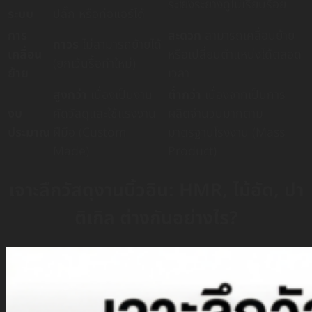
ระโยงระยางดูไม่เรียบร้อย
ระบบ
ปลั๊ก หรือท่อแอร์ได้
การ
สะดวก
สามารถเคลื่อนย้าย
ถาวร
ไม่สามารถย้ายได้
เคลื่อน
หรือเปลี่ยนตำแหน่งได้ตลอด
(ยกเว้นรื้อทำใหม่)
ย้าย
เวลา
สูงกว่า
เนื่องเป็นงาน
ต่ำกว่า
เนื่องจากเป็นการ
งบ
คัดวัสดุและใช้แรงงาน
ผลิตจำนวนมากตาม
ประมาณ
ฝีมือ (Custom
มาตรฐานโรงงาน (Mass
Made)
Product)
เจาะลึกวัสดุงานบิ้วอิน: HMR, ไม้อัด, ปา
ติเกิล ต่างกันอย่างไร?