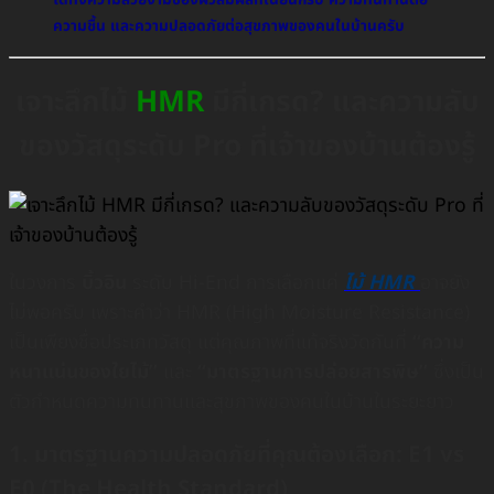
ได้ทั้งความสวยงามของผิวสัมผัสที่เนียนกริบ ความทนทานต่อ
ความชื้น และความปลอดภัยต่อสุขภาพของคนในบ้านครับ
เจาะลึกไม้
HMR
มีกี่เกรด? และความลับ
ของวัสดุระดับ Pro ที่เจ้าของบ้านต้องรู้
ในวงการ
บิ้วอิน
ระดับ Hi-End การเลือกแค่
ไม้ HMR
อาจยัง
ไม่พอครับ เพราะคำว่า HMR (High Moisture Resistance)
เป็นเพียงชื่อประเภทวัสดุ แต่คุณภาพที่แท้จริงวัดกันที่
“ความ
หนาแน่นของใยไม้”
และ
“มาตรฐานการปล่อยสารพิษ”
ซึ่งเป็น
ตัวกำหนดความทนทานและสุขภาพของคนในบ้านในระยะยาว
1. มาตรฐานความปลอดภัยที่คุณต้องเลือก: E1 vs
E0 (The Health Standard)