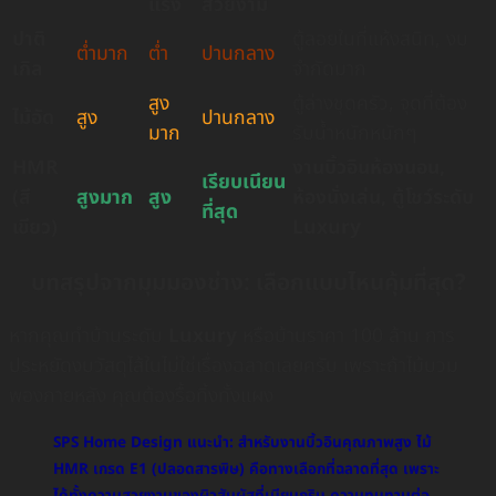
แรง
สวยงาม
ปาติ
ตู้ลอยในที่แห้งสนิท, งบ
ต่ำมาก
ต่ำ
ปานกลาง
เกิล
จำกัดมาก
สูง
ตู้ล่างชุดครัว, จุดที่ต้อง
ไม้อัด
สูง
ปานกลาง
มาก
รับน้ำหนักหนักๆ
HMR
งานบิ้วอินห้องนอน,
เรียบเนียน
(สี
สูงมาก
สูง
ห้องนั่งเล่น, ตู้โชว์ระดับ
ที่สุด
เขียว)
Luxury
บทสรุปจากมุมมองช่าง: เลือกแบบไหนคุ้มที่สุด?
หากคุณทำบ้านระดับ
Luxury
หรือบ้านราคา 100 ล้าน การ
ประหยัดงบวัสดุไส้ในไม่ใช่เรื่องฉลาดเลยครับ เพราะถ้าไม้บวม
พองภายหลัง คุณต้องรื้อทิ้งทั้งแผง
SPS Home Design แนะนำ: สำหรับงานบิ้วอินคุณภาพสูง ไม้
HMR เกรด E1 (ปลอดสารพิษ) คือทางเลือกที่ฉลาดที่สุด เพราะ