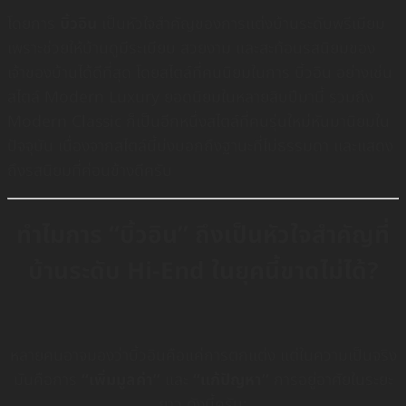
โดยการ
บิ้วอิน
เป็นหัวใจสำคัญของการแต่งบ้านระดับพรีเมียม
เพราะช่วยให้บ้านดูมีระเบียบ สวยงาม และสะท้อนรสนิยมของ
เจ้าของบ้านได้ดีที่สุด โดยสไตล์ที่คนนิยมในการ บิ้วอิน อย่างเช่น
สไตล์ Modern Luxury ยอดนิยมในหลายสิบปีมานี้ รวมถึง
Modern Classic ก็เป็นอีกหนึ่งสไตล์ที่คนรุ่นใหม่หันมานิยมใน
ปัจจุบัน เนื่องจากสไตล์นี้บ่งบอกถึงฐานะที่ไม่ธรรมดา เเละเเสดง
ถึงรสนิยมที่ค่อนข้างดีครับ
ทำไมการ “บิ้วอิน” ถึงเป็นหัวใจสำคัญที่
บ้านระดับ Hi-End ในยุคนี้ขาดไม่ได้?
หลายคนอาจมองว่าบิ้วอินคือแค่การตกแต่ง แต่ในความเป็นจริง
มันคือการ
“เพิ่มมูลค่า”
และ
“แก้ปัญหา”
การอยู่อาศัยในระยะ
ยาว ดังนี้ครับ: