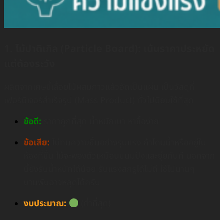
1. ไม้ปาติเกิล (Particle Board): เน้นราคาประหยัด
แต่ต้องระวัง
ผลิตจากเศษขี้เลื่อยไม้ผสมกาวแล้วอัดเป็นแผ่น เป็นวัสดุที่
เฟอร์นิเจอร์สำเร็จรูป (Mass Product) ทั่วไปนิยมใช้ที่สุด
ข้อดี:
ราคาถูกที่สุด น้ำหนักเบา หาซื้อง่าย
ข้อเสีย:
ไม่ทนความชื้นอย่างรุนแรง ถ้าโดนน้ำหรืออยู่ใน
ห้องที่ชื้น ไม้จะพองตัวเหมือนขนมปังและยุ่ยทันที นอกจาก
นี้ยังรับน้ำหนักได้น้อย รับแรงสกรูได้ไม่ดี ใช้ไปนานๆ
บานพับอาจหลุดได้ครับ
งบประมาณ:
(ต่ำที่สุด)