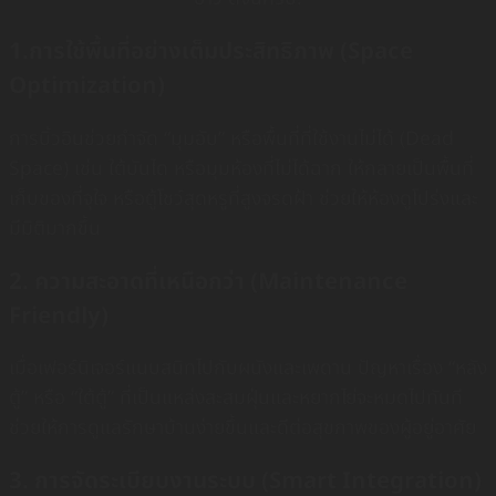
1.การใช้พื้นที่อย่างเต็มประสิทธิภาพ (Space
Optimization)
การบิ้วอินช่วยกำจัด “มุมอับ” หรือพื้นที่ที่ใช้งานไม่ได้ (Dead
Space) เช่น ใต้บันได หรือมุมห้องที่ไม่ได้ฉาก ให้กลายเป็นพื้นที่
เก็บของที่จุใจ หรือตู้โชว์สุดหรูที่สูงจรดฝ้า ช่วยให้ห้องดูโปร่งและ
มีมิติมากขึ้น
2. ความสะอาดที่เหนือกว่า (Maintenance
Friendly)
เมื่อเฟอร์นิเจอร์แนบสนิทไปกับผนังและเพดาน ปัญหาเรื่อง “หลัง
ตู้” หรือ “ใต้ตู้” ที่เป็นแหล่งสะสมฝุ่นและหยากไย่จะหมดไปทันที
ช่วยให้การดูแลรักษาบ้านง่ายขึ้นและดีต่อสุขภาพของผู้อยู่อาศัย
3. การจัดระเบียบงานระบบ (Smart Integration)