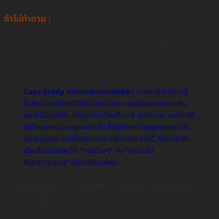
ถ้าไม่ทำตาม :
คุณจะได้งานที่ “เบี้ยว” ตั้งแต่หน้าบ้านยันห้อง
นอน ประตูตู้ปิดไม่สนิท มีช่องว่างระหว่างตู้กับผนังที่ใหญ่จนน่า
เกลียด ซึ่งในบ้านระดับ Luxury ความผิดพลาดเพียง 1
มิลลิเมตร ก็ทำให้บ้านดู “ราคาถูก” ลงทันที และการแก้ไขหน้า
งานที่ผิดพลาดจะทิ้งรอยตำหนิไว้ให้คุณเห็นไปตลอดชีวิตครับ
Case Study จากประสบการณ์จริง :
เราเคยเข้าแก้งานตู้
โชว์หินอ่อนที่ช่างใช้วิธีตัดมือหน้างาน ผลคือรอยต่อของหิน
และไม้ไม่สนิทกัน มีช่องว่างกว้างเกือบ 5 มิลลิเมตร จนต้องใช้
ซิลิโคนยาแนวหนาเตอะปิดทับ ซึ่งขัดกับความหรูหราของบ้าน
อย่างรุนแรง การมีโรงงานและเครื่องจักร CNC ที่แม่นยำจึง
เป็นเส้นแบ่งระหว่าง “งานบ้านๆ” กับ “งานระดับ
Masterpiece” อย่างชัดเจนครับ
5. คำเตือนเรื่อง “สุขภาพ”: วัสดุที่มีสารพิษสะสม
(Formaldehyde)