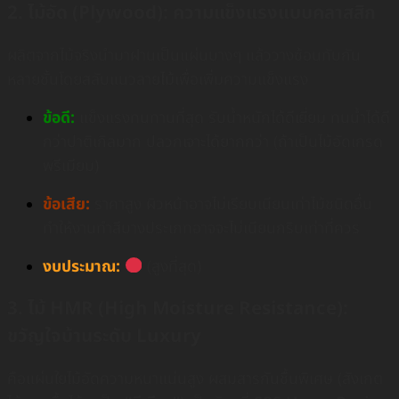
2. ไม้อัด (Plywood): ความแข็งแรงแบบคลาสสิก
ผลิตจากไม้จริงนำมาฝานเป็นแผ่นบางๆ แล้ววางซ้อนทับกัน
หลายชั้นโดยสลับแนวลายไม้เพื่อเพิ่มความแข็งแรง
ข้อดี:
แข็งแรงทนทานที่สุด รับน้ำหนักได้ดีเยี่ยม ทนน้ำได้ดี
กว่าปาติเกิลมาก ปลวกเจาะได้ยากกว่า (ถ้าเป็นไม้อัดเกรด
พรีเมียม)
ข้อเสีย:
ราคาสูง ผิวหน้าอาจไม่เรียบเนียนเท่าไม้ชนิดอื่น
ทำให้งานทำสีบางประเภทอาจจะไม่เนียนกริบเท่าที่ควร
งบประมาณ:
(สูงที่สุด)
3. ไม้ HMR (High Moisture Resistance):
ขวัญใจบ้านระดับ Luxury
คือแผ่นใยไม้อัดความหนาแน่นสูง ผสมสารกันชื้นพิเศษ (สังเกต