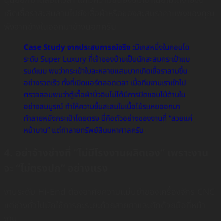
ฉุนออกมาตลอดเวลา แถมความชื้นยังซึมเข้าเนื้อไม้ได้ง่ายจน
เกิดเชื้อราสะสมลามไปยังเสื้อผ้าหรือของสะสมราคาแพงของคุณ
พังจากข้างในออกมาข้างนอกครับ
Case Study จากประสบการณ์จริง :
มีเคสหนึ่งในคอนโด
ระดับ Super Luxury ที่เจ้าของบ้านเป็นนักสะสมกระเป๋าแบ
รนด์เนม พบว่ากระเป๋าใบละหลายแสนบาทเกิดเชื้อราลามขึ้น
อย่างรวดเร็ว ทั้งที่เปิดแอร์ตลอดเวลา เมื่อทีมงานเราเข้าไป
ตรวจสอบพบว่าตู้เสื้อผ้าบิ้วอินไม่ได้มีการปิดขอบไม้ด้านใน
อย่างสมบูรณ์ ทำให้ความชื้นสะสมในเนื้อไม้ระเหยออกมา
ทำลายหนังกระเป๋าโดยตรง นี่คือตัวอย่างของงานที่ “สวยแค่
หน้าบาน” แต่ทำลายทรัพย์สินมหาศาลครับ
4. อย่าจ้างช่างที่ “ไม่มีโรงงานผลิตเอง” เพราะงาน
จะ “ไม่ตรงปก” อย่างแรง
งานระดับ Hi-End ต้องอาศัยความแม่นยำของเครื่องจักร CNC
แต่ช่างทั่วไปมักใช้การกะระยะด้วยสายตาและตัดด้วยมือที่หน้า
งาน