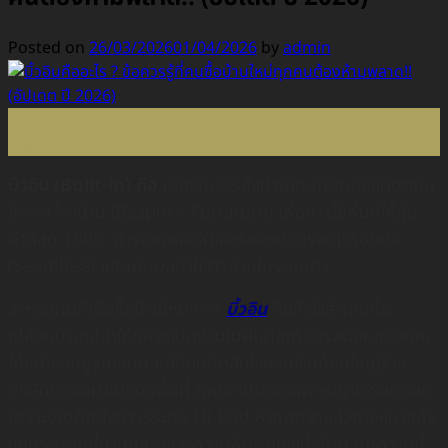
Posted on
26/03/2026
01/04/2026
by
admin
26
มี.ค.
บิ้วอิน (Built-in) คือ
เฟอร์นิเจอร์สั่งทำพิเศษที่ติดตั้งยึดติดกับ
โครงสร้างบ้าน (Bespoke Furniture) เพื่อการใช้พื้นที่ให้คุ้ม
ค่าที่สุด 100% ต่างจากเฟอร์นิเจอร์ลอยตัวตรงที่ไร้รอยต่อ
(Seamless) และเพิ่มมูลค่าให้ตัวบ้านในระยะยาว
สำหรับคนที่เพิ่งซื้อบ้านใหม่ การ
บิ้วอิน
คือหัวใจสำคัญที่จะ
เปลี่ยนบ้านเปล่าให้กลายเป็นบ้านในฝันที่สะท้อนรสนิยมของคุณ
ได้อย่างสมบูรณ์แบบ แต่ก่อนตัดสินใจควักเงินก้อนใหญ่จ้าง
บริษัทบิ้วอินมาเนรมิตพื้นที่ คุณจำเป็นต้องพิจารณาให้รอบคอบ
เพราะงานติดตั้งถาวรระดับ Hi-End หากพลาดแล้วอาจหมายถึง
งบประมาณที่บานปลายและความพินาศของทั้งบ้าน บทความนี้