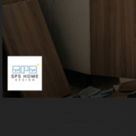
บ้านไม่ใช่แค่สิ่งของชิ้นเล็กๆ แต่มันคือการลงทุนทั้งชีวิตและ
ความสุขของครอบครัว งาน
บิ้วอิน
คือการติดตั้งแบบถาวร ถ้า
พังทีคือพังทั้งระบบ การเลือก
บริษัทบิ้วอิน
โดยดูแค่หน้า
กระดาษหรือราคาถูก อาจกลายเป็นฝันร้ายที่ตามหลอกหลอน