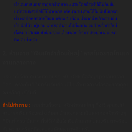
เจ้าเดิมที่เสนอราคาถูกกว่าตลาด 30% โดยอ้างว่าใช้ไม้กันชื้น
แต่ความจริงคือใช้ไม้ปาติเกิลแค่หน้าบาน ส่วนไส้ในเป็นไม้เกรด
ต่ำ ผลคือหลังจากใช้งานเพียง 4 เดือน น้ำจากอ่างล้างจานซึม
เข้าเนื้อไม้จนตู้บวมและมีราดำลามไปทั้งผนัง จนต้องรื้อทำใหม่
ทั้งหมด เสียเงินซ้ำซ้อนรวมแล้วแพงกว่าราคาประมูลตอนแรก
ถึง 2 เท่าครับ
2. ห้ามจ่าย “เงินมัดจำก้อนใหญ่” หากไม่อยากโดนเท
งานกลางทาง
บริษัทที่เรียกเก็บเงินงวดแรก 50-70% คือสัญญาณอันตราย
ที่สุด เพราะทันทีที่เขารับเงินก้อนนี้ไป อำนาจการต่อรองของคุณ
จะเหลือศูนย์ทันที
ถ้าไม่ทำตาม :
หากช่างทิ้งงาน หรือทำงานชุ่ยๆ ทิ้งไว้ คุณจะไม่
สามารถเรียกร้องอะไรได้เลย บ้านจะกลายเป็นเขตก่อสร้างร้างๆ
ที่มีแต่โครงไม้เน่าๆ ทิ้งไว้ให้เจ็บใจ เงินล้านหายไปในพริบตาพร้อม
กับความเครียดที่สะสมจนเสียสุขภาพจิตครับ