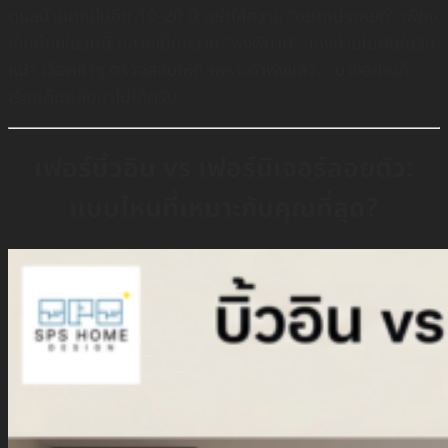
ดูแลบ้านคุณไปอีก 10-20 ปี อย่าให้ความ “อยากประหยัด” เพียง
เล็กน้อยในวันนี้ กลายเป็นความ “พังพินาศ” ของบ้านในฝันในวัน
หน้า เลือกช้าๆ ตรวจสอบให้ดี เพราะถ้าพังแล้ว… บางอย่างก็
เรียกคืนกลับมาไม่ได้ครับ
เฟอร์บิ้วอิน vs เฟอร์นิเจอร์ลอยตัว:
แบบไหนที่เหมาะกับคุณที่สุด?