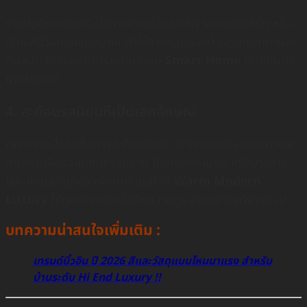
งานบิ้วอินระดับพรีเมียมจะช่วยซ่อนสายไฟ ระบบเน็ตเวิร์ก หรือ
ท่อแอร์ไว้อย่างแนบเนียน ทำให้ภาพรวมของบ้านดูสะอาดตาและ
ทันสมัย โดยเฉพาะการผสานระบบ
Smart Home
เข้าไปในตัว
เฟอร์นิเจอร์
4. สะท้อนรสนิยมที่เป็นเอกลักษณ์
เพราะงานบิ้วอินคือการสะท้อนตัวตน (Personalization) คุณ
สามารถเลือกวัสดุหินธรรมชาติ ไม้เกรดพรีเมียม หรือประกาย
โลหะแชมเปญทอง เพื่อคุมโทนสไตล์
Warm Modern
Luxury
ให้ทุกตารางนิ้วสื่อถึงความภูมิฐานอย่างแท้จริงครับ
บทความน่าสนใจเพิ่มเติม :
เทรนด์บิ้วอิน ปี 2026 สีและวัสดุแบบไหนมาแรง สำหรับ
บ้านระดับ Hi End Luxury !!