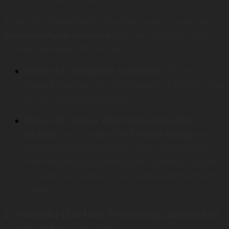
ในยุค 2026 ที่ผู้คนใส่ใจเรื่อง Healthy Living มาตรฐานค่า
Formaldehyde Emission
หรือการคายสารก่อมะเร็งจาก
กาวในเนื้อไม้คือสิ่งแรกที่ต้องเช็คครับ
ไม้เกรด E1 (European Standard):
เป็นมาตรฐาน
เริ่มต้นสำหรับงานภายใน มีค่าสารพิษต่ำกว่าไม้ทั่วไป (เกรด
E2) มาก ไม่ส่งกลิ่นฉุนรุนแรง
ไม้เกรด E0 / Super E0 (Premium Health
Grade):
คือระดับสูงสุดที่
SPS Home Design
แนะนำ
สำหรับห้องนอนเด็กหรือห้องที่อากาศถ่ายเทน้อย เพราะมี
ค่าการคายสารพิษใกล้เคียงกับไม้ธรรมชาติที่สุด ช่วยลด
ความเสี่ยงโรคภูมิแพ้และระบบทางเดินหายใจได้อย่างเด็ด
ขาดครับ
2. งานปิดผิว (Surface Finishing): นอกจากลามิ