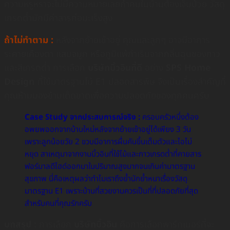
ความหรูหราจะไม่มีความหมายเลยถ้าคนในบ้านต้องเจ็บป่วย วัสดุ
เกรดต่ำมักมีค่าสารก่อมะเร็งสูง
ถ้าไม่ทำตาม :
หลังจากย้ายเข้าอยู่ คุณและลูกๆ อาจมีอาการ
ระคายเคืองตา แสบจมูก หรือภูมิแพ้กำเริบจากกลิ่นฉุนของกาว
และสีเกรดต่ำ การเลือก
บริษัทบิ้วอินที่ดี
อย่าง
SPS Home
Design
ที่ใช้มาตรฐานไม้ E1 ปลอดสารพิษ จึงเป็นเรื่องสำคัญที่
คุณห้ามมองข้ามเด็ดขาดเพื่อความปลอดภัยของทุกคนครับ
Case Study จากประสบการณ์จริง :
ครอบครัวหนึ่งต้อง
อพยพออกจากบ้านใหม่หลังจากย้ายเข้าอยู่ได้เพียง 3 วัน
เพราะลูกน้อยวัย 2 ขวบมีอาการผื่นคันขึ้นเต็มตัวและไอไม่
หยุด สาเหตุมาจากงานบิ้วอินที่ใช้ไม้และกาวเกรดต่ำที่คายสาร
ฟอร์มาลดีไฮด์ออกมาในปริมาณสูงมากจนเกินค่ามาตรฐาน
สุขภาพ นี่คือเหตุผลว่าทำไมเราถึงย้ำนักย้ำหนาเรื่องวัสดุ
มาตรฐาน E1 เพราะบ้านที่สวยงามควรเป็นที่ที่ปลอดภัยที่สุด
สำหรับคนที่คุณรักครับ
บทสรุป :
การเลือก
บริษัทบิ้วอิน
คือการเลือกพาร์ทเนอร์ที่จะ