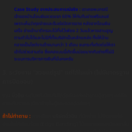
Case Study จากประสบการณ์จริง :
เราเคยพบกรณี
เจ้าของบ้านโอนเงินงวดแรก 60% ให้กับทีมช่างฟรีแลนซ์
เพราะเห็นว่าคุยง่ายและรีบเร่งปิดการขาย หลังจากโอนเงิน
เสร็จ ช่างเข้ามาตีกรอบไม้ทิ้งไว้เพียง 2 วันแล้วหายสาบสูญ
ตามตัวไม่ได้และไม่มีที่ตั้งบริษัทเป็นหลักแหล่ง ทิ้งให้บ้าน
กลายเป็นไซต์งานร้างนานกว่า 3 เดือน จนกระทั่งติดต่อให้เรา
เข้าไปช่วยสานต่อ ซึ่งเคสแบบนี้เกิดขึ้นบ่อยมากกับช่างที่ไม่มี
ระบบการบริหารการเงินที่มั่นคงครับ
3. ระวังงาน “สวยแต่รูป” แต่ไส้ในเน่า (ไม่มีมาตรฐาน
การปิดขอบ)
งาน
บิ้วอิน
ระดับพรีเมียมไม่ได้วัดกันแค่หน้าบานตู้สวยๆ แต่คือ
การเก็บรายละเอียดข้างในตู้และรอยต่อต่างๆ
ถ้าไม่ทำตาม :
หากเลือก
บริษัทบิ้วอิน
ที่มักง่าย ไม่ปิดขอบไม้
ด้านในให้เรียบร้อย (Edge Banding) ไม้จะคายสารเคมีและกลิ่น