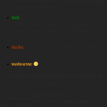
ได้จากเนื้อไม้จะเป็น
“สีเขียว”
) เป็นวัสดุที่
SPS Home Design
แนะนำที่สุดสำหรับงานบิ้วอินยุคใหม่
ข้อดี:
ทนความชื้นได้ดีมาก (เหมาะกับอากาศเมืองไทย) เนื้อ
ไม้ละเอียดแน่นมาก ทำให้ผิวหน้าเรียบเนียนที่สุด เหมาะกับ
การพ่นสีหรือแปะลามิเนตให้ดูหรูหรา ที่สำคัญคือแข็งแรง
กว่าปาติเกิลหลายเท่า
ข้อเสีย:
ราคาสูงกว่าปาติเกิล แต่ยังถูกกว่าไม้อัดแท้ในบาง
เกรด
งบประมาณ:
(ปานกลาง-สูง: คุ้มค่าที่สุดในระยะยาว)
ตารางสรุป: เลือกวัสดุไหนให้เหมาะกับจุดต่างๆ ใน
บ้าน
ความ
ผิวสัมผัส/
ประเภท
ความทน
แข็ง
ความ
จุดที่แนะนำให้ใช้
ไม้
ความชื้น