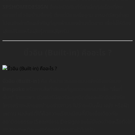
SPSHOMEDESIGN
จึงขอเปิดคัมภีร์เจาะลึกทุกเรื่องที่คน
อยากทำบิ้วอินบ้านต้องรู้ ตั้งแต่นิยามพื้นฐาน เทรนด์วัสดุล่าสุด
ไปจนถึงคำเตือนสำคัญที่คุณห้ามมองข้ามเด็ดขาด เพื่อไม่ให้ต้อง
เสียเปรียบหรือเสียรู้ภายหลังครับ
บิ้วอิน (Built-in) คืออะไร ?
บิ้วอิน (Built-in)
คือ ศิลปะการออกแบบเฟอร์นิเจอร์แบบ
Bespoke
หรือการสั่งทำพิเศษที่ถูกออกแบบมาเพื่อ “พื้นที่
นั้นๆ” โดยเฉพาะ ตัวเฟอร์นิเจอร์จะถูกติดตั้งและยึดติดเข้ากับ
โครงสร้างหลักของบ้านอย่างถาวร ไม่ว่าจะเป็นพื้น ผนัง หรือฝ้า
เพดาน ผลลัพธ์ที่ได้คือความเรียบเนียนที่เป็นเนื้อเดียวกับ
สถาปัตยกรรม (Seamless Design) จนไม่มีช่องว่างเหลือทิ้งให้
ขัดสายตาเหมือนเฟอร์นิเจอร์ลอยตัวทั่วไปครับ