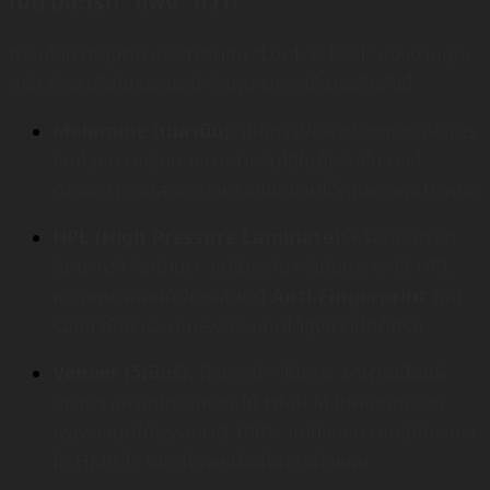
เนต มีอะไรที่ “แพง” กว่า?
การเลือกวัสดุปิดผิวคือตัวตัดสิน “Look & Feel” ของบ้านคุณ
ครับ ช่างระดับโปรจะแนะนำวัสดุตามการใช้งานจริงดังนี้:
Melamine (เมลามีน):
เป็นการปิดผิวด้วยกระดาษชุบเร
ซิ่นด้วยความร้อน เหมาะสำหรับไส้ในตู้หรือชั้นวางที่
ต้องการความสะอาด ทนรอยขีดข่วนได้ดีและราคาประหยัด
HPL (High Pressure Laminate):
หรือที่เราเรียก
ติดปากว่า “ลามิเนต” แต่ในระดับพรีเมียมเราจะใช้ HPL
เกรดหนาพิเศษที่มีคุณสมบัติ
Anti-Fingerprint
(กัน
รอยนิ้วมือ) และทนแรงกระแทกได้สูงกว่าปกติครับ
Veneer (วีเนียร์):
คือการนำ “ไม้จริง” มาฝานเป็นแผ่
นบางๆ แล้วแปะทับลงบนไม้ HMR ให้สัมผัสและความ
หรูหราแบบไม้ธรรมชาติ 100% แต่ยังคงความเสถียรของ
ไม้ HMR ไว้ ไม่บิดโก่งเหมือนไม้จริงทั้งแผ่น