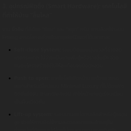
3. อุปกรณ์ฟิตติ้ง (Smart Hardware): เทคโนโลยี
ที่ทำให้บ้าน “ลื่นไหล”
งาน
บิ้วอิน
ที่ดีต้อง “เงียบ” และ “สมูท” ครับ การเลือกใช้ระบบ
Fitting เกรดโลกจะช่วยยืดอายุเฟอร์นิเจอร์ได้มหาศาล:
Soft-close System:
ระบบปิดแบบนุ่มนวลที่ช่วยลด
แรงกระแทก ไม่ว่าจะเป็นบานพับตู้หรือรางลิ้นชัก ช่วย
ถนอมโครงสร้างไม้ไม่ให้สะเทือนจนน็อตหลวม
Push to open:
เทคโนโลยีเปิดหน้าบานด้วยการกด
เหมาะสำหรับดีไซน์แบบ Minimal Luxury ที่ไม่ต้องการ
ติดตั้งมือจับ (Handle-less) ทำให้หน้าบานดูเรียบเนียน
เป็นผืนเดียวกัน
Lift-up system:
ระบบบานยกไฮดรอลิกสำหรับตู้แขวน
สูง ช่วยให้การเปิดใช้งานสะดวกสบายและค้างอยู่ใน
ตำแหน่งที่ต้องการได้โดยไม่ตกลงมากระแทกหัวครับ