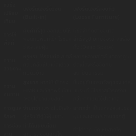
หัวข้อ
เฟอร์นิเจอร์บิ้วอิน
เฟอร์นิเจอร์ลอยตัว
เปรียบ
(Built-in)
(Loose Furniture)
เทียบ
คุ้มค่าที่สุด
ออกแบบให้
มีข้อจำกัดตามขนาด
การใช้
พอดีกับพื้นที่เป๊ะ ไร้ช่อง
สำเร็จรูป มักมีช่องว่างเหลือ
พื้นที่
ว่างสะสมฝุ่น
ทิ้ง (Dead Space)
หรูหรา ไร้รอยต่อ
สไตล์
หลากหลายสไตล์ แต่อาจดูไม่
ความ
กลมกลืนเป็นเนื้อเดียว
ต่อเนื่องหรือขัดกับ
สวยงาม
กับตัวบ้าน
สถาปัตยกรรม
สูงมาก
หากใช้ไม้โครง
ขึ้นอยู่กับเกรดวัสดุของแต่ละ
ความ
HMR และวัสดุพรีเมียม
แบรนด์ มีโอกาสชำรุดง่าย
ทนทาน
จะอยู่ได้นานนับสิบปี
กว่าหากเป็นไม้ปาติเกิล
การดูแล
ง่ายกว่า
เพราะไม่มีหลัง
ยากกว่า
เป็นแหล่งสะสมของ
รักษา
ตู้หรือใต้ตู้ให้ฝุ่นเกาะ
ฝุ่นและหยากไย่ตามซอกตู้
การซ่อน
ทำได้แนบเนียน
ทำได้ยาก มักเห็นสายไฟ
งาน
สามารถซ่อนสายไฟ