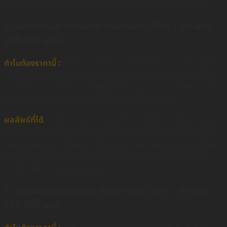
50 คู่ รวมถึงงานกรุผนังเพื่อซ่อนสายไฟและงานระบบทั้งหมดครับ
2. ห้องครัวและโซนรับประทานอาหาร (35% – ประมาณ
350,000 บาท)
ทำไมต้องราคานี้ :
ครัวคือจุดที่ “ต้นทุนต่อตารางเมตร” สูงที่สุดในบ้าน
ครับ เพราะต้องรวมค่าท็อปหินแท้ (Stone Top) ที่ทนความร้อนและ
รอยขีดข่วน รวมถึงอุปกรณ์ฟิตติ้ง (Fittings) เช่น รางลิ้นชักรับน้ำ
หนักสูงและบานพับ Soft Close ที่ต้องเปิดปิดบ่อยครั้ง
ผลลัพธ์ที่ได้
:
งบนี้สามารถทำครัวรูปตัว U หรือตัว L พร้อมเคาน์เตอร์
ไอส์แลนด์ (Island) สำหรับเตรียมอาหารได้เลยครับ คุณจะได้ตู้แขวน
ผนังที่ออกแบบมาเพื่อซ่อนเครื่องดูดควัน และช่องใส่อุปกรณ์เครื่องใช้
ไฟฟ้าแบบ Built-in (เช่น เตาอบหรือไมโครเวฟ) ที่ดูเนียนไปกับหน้า
บานไม้ HMR เกรดพรีเมียมครับ
3. ห้องนอนมาสเตอร์และห้องทำงาน (35% – ประมาณ
350,000 บาท)