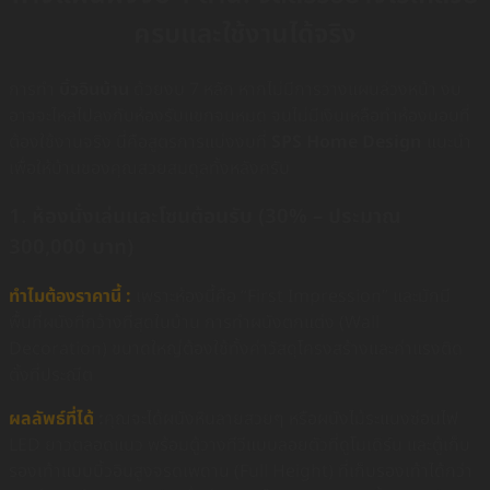
ครบและใช้งานได้จริง
การทำ
บิ้วอินบ้าน
ด้วยงบ 7 หลัก หากไม่มีการวางแผนล่วงหน้า งบ
อาจจะไหลไปลงกับห้องรับแขกจนหมด จนไม่มีเงินเหลือทำห้องนอนที่
ต้องใช้งานจริง นี่คือสูตรการแบ่งงบที่
SPS Home Design
แนะนำ
เพื่อให้บ้านของคุณสวยสมดุลทั้งหลังครับ
1. ห้องนั่งเล่นและโซนต้อนรับ (30% – ประมาณ
300,000 บาท)
ทำไมต้องราคานี้ :
เพราะห้องนี้คือ “First Impression” และมักมี
พื้นที่ผนังที่กว้างที่สุดในบ้าน การทำผนังตกแต่ง (Wall
Decoration) ขนาดใหญ่ต้องใช้ทั้งค่าวัสดุโครงสร้างและค่าแรงติด
ตั้งที่ประณีต
ผลลัพธ์ที่ได้
:
คุณจะได้ผนังหินลายสวยๆ หรือผนังไม้ระแนงซ่อนไฟ
LED ยาวตลอดแนว พร้อมตู้วางทีวีแบบลอยตัวที่ดูโมเดิร์น และตู้เก็บ
รองเท้าแบบบิ้วอินสูงจรดเพดาน (Full Height) ที่เก็บรองเท้าได้กว่า