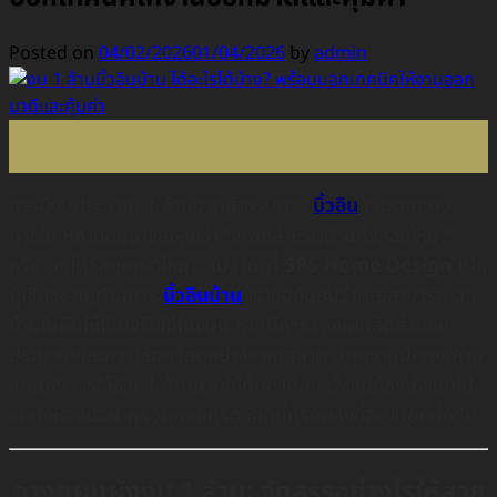
Posted on
04/02/2026
01/04/2026
by
admin
04
ก.พ.
การมีงบประมาณ 1 ล้านบาทสำหรับการ
บิ้วอิน
และตกแต่ง
ภายใน หลายคนอาจสงสัยว่า “จะพอสำหรับบ้านทั้งหลังไหม?”
หรือ “จะได้วัสดุเกรดไหน?” ในฐานะที่
SPS Home Design
เป็น
ผู้เชี่ยวชาญด้านการ
บิ้วอินบ้าน
เราขอยืนยันว่าคุณสามารถเสก
บ้านในฝันให้เป็นจริงได้ในงบนี้ หากมีการวางแผนสัดส่วนงบ
ประมาณและการเลือกวัสดุอย่างชาญฉลาด บทความนี้เราจะกาง
แผนผังการใช้เงิน 1 ล้านบาทให้คุ้มค่าที่สุด ตั้งแต่ห้องนั่งเล่นไป
จนถึงห้องนอน พร้อมเผยเกรดวัสดุที่ทรงพลังที่สุดในยุคนี้ครับ
กางแผนผังงบ 1 ล้าน: จัดสรรอย่างไรให้สวย