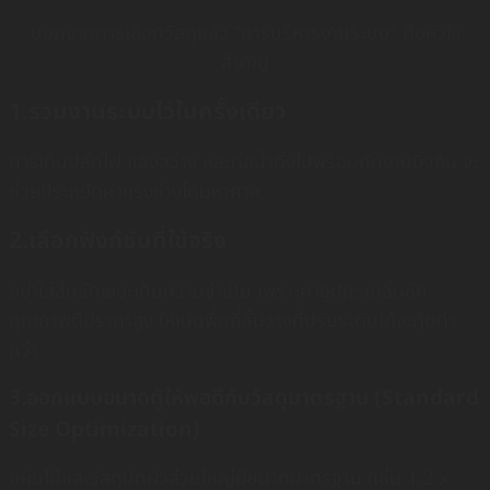
นอกจากการเลือกวัสดุแล้ว “การบริหารงานระบบ” คือหัวใจ
สำคัญ
1.รวมงานระบบไว้ในครั้งเดียว
การเดินปลั๊กไฟ แสงสว่าง และท่อน้ำทิ้งไปพร้อมกับงานบิ้วอิน จะ
ช่วยประหยัดค่าแรงช่างได้มหาศาล
2.เลือกฟังก์ชันที่ใช้จริง
อย่าใส่ลิ้นชักเยอะเกินความจำเป็น เพราะค่าอุปกรณ์ลิ้นชัก
คุณภาพดีมีราคาสูง ให้เน้นพื้นที่ชั้นวางที่ปรับระดับได้จะคุ้มค่า
กว่า
3.ออกแบบขนาดตู้ให้พอดีกับวัสดุมาตรฐาน (Standard
Size Optimization)
แผ่นไม้และวัสดุปิดผิวส่วนใหญ่มีขนาดมาตรฐาน (เช่น 1.2 x