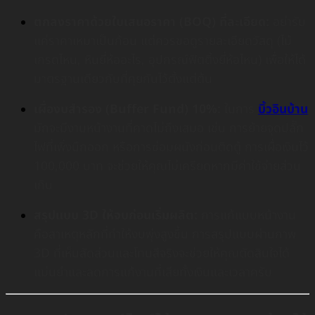
ตกลงราคาด้วยใบเสนอราคา (BOQ) ที่ละเอียด:
อย่ารับ
แค่ราคาเหมาเป็นก้อน แต่ควรขอดูรายละเอียดวัสดุ (ไม้
เกรดไหน, หินยี่ห้ออะไร, อุปกรณ์ฟิตติ้งยี่ห้อไหน) เพื่อให้ได้
มาตรฐานเดียวกับที่คุยกันไว้ตั้งแต่ต้น
เผื่องบสำรอง (Buffer Fund) 10%:
ในการ
บิ้วอินบ้าน
มักจะมีงานหน้างานที่คาดไม่ถึงเสมอ เช่น การย้ายจุดปลั๊ก
ไฟที่เพิ่งนึกออก หรือการซ่อมผนังก่อนติดตู้ การเผื่อเงินไว้
100,000 บาท จะช่วยให้คุณไม่เครียดหากมีค่าใช้จ่ายส่วน
เกิน
สรุปแบบ 3D ให้จบก่อนเริ่มผลิต:
การแก้แบบหน้างาน
คือสาเหตุหลักที่ทำให้งบพุ่งสูงขึ้น การสรุปแบบผ่านภาพ
3D ที่เห็นสัดส่วนและโทนสีจริงจะช่วยให้คุณตัดสินใจได้
แม่นยำและลดการแก้งานที่เสียทั้งเงินและเวลาครับ