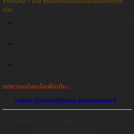
สำหรับงบ 1 ล้าน คุณสามารถเล่นเลเยอร์ของวัสดุได้
เช่น:
ลามิเนตลายสมจริง (Anti-Fingerprint):
สำหรับจุดที่
สัมผัสบ่อย
งานพ่นสี Hi-Gloss หรือพ่นสีแมตต์:
ในจุดไฮไลท์เพื่อ
เพิ่มความหรูหรา
ท็อปหินควอตซ์ (Quartz):
สำหรับเคาน์เตอร์ครัวที่
ต้องการความทนทานและสวยงามไร้รอยต่อ
บทความน่าสนใจเพิ่มเติม :
เคล็ดลับ บิ้วอินบ้านให้สวยหรู แบบประหยัดงบ !!
ตารางสรุปการเปรียบเทียบ: บิ้วอิน 1
ล้าน vs งบประหยัด