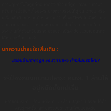
ความคุ้มค่าไม่ได้ดูแค่ตอนติดตั้งเสร็จ แต่ดูที่ “ความทนทาน”
ครับ การบิ้วอินที่เผื่อช่องระบายความร้อนให้ตู้เย็น เตาอบ หรือ
เครื่องซักผ้าอย่างถูกต้อง จะช่วยให้เครื่องใช้ไฟฟ้าไม่พังเร็ว และ
ลดความเสี่ยงที่ความร้อนจะทำลายเนื้อไม้บิ้วอินจากภายใน การ
วางแผนที่ดีตั้งแต่วันแรกจะช่วยประหยัดค่าซ่อมแซมในอนาคต
ได้หลายหมื่นบาทครับ
บทความน่าสนใจเพิ่มเติม :
บิ้วอินบ้านราคาถูก vs ราคาแพง ต่างกันตรงไหน?
วิธีป้องกันงบบานปลาย: คุมงบ 1 ล้านให้
อยู่หมัดตั้งแต่เริ่ม
หลายคนเริ่มที่ 1 ล้าน แต่จบที่ 1.5 ล้าน ปัญหานี้ป้องกันได้ถ้า
คุณรู้ “จุดรั่วไหล” ของงบประมาณที่พบบ่อยครับ