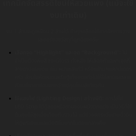
เทคนิคจัดสรรดีไซน์ให้สวยแพง (แม้จะใช้
งบเท่าเดิม)
งบ 1 ล้านจะดูเหมือน 2 ล้านได้ ถ้าคุณเลือกใช้เทคนิคการวาง
เลเยอร์ของวัสดุที่ถูกต้องครับ
เลือกจุด “Highlight” และจุด “Background”:
ไม่
จำเป็นต้องพ่นสี Hi-Gloss ทั้งหลัง ให้เลือกทำเฉพาะจุดที่
สายตาปะทะบ่อย เช่น ผนังหลังทีวี หรือหน้าบานเคาน์เตอร์
ครัว ส่วนในห้องนอนหรือตู้เก็บของทั่วไปให้ใช้ลามิเนตลาย
เรียบที่ราคาย่อมเยากว่าแต่คุมโทนสีเดียวกัน
ใช้แสงไฟ (Lighting Design) สร้างมิติ:
การใส่ไฟ
LED Strip ใต้ตู้ลอยหรือตามขอบผนังตกแต่ง เป็นวิธีที่ใช้
ต้นทุนไม่สูงเมื่อเทียบกับงานไม้ แต่ช่วยยกระดับงานบิ้วอิน
ให้ดูพรีเมียมและมีมิติขึ้นมากในตอนกลางคืน