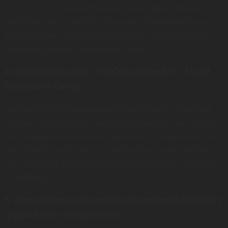
2.4 เมตร) การออกแบบตู้หรือผนังตกแต่งให้ลงตัวกับขนาด
แผ่นไม้จะช่วยลด “เศษไม้ทิ้ง” ได้มหาศาล ยิ่งเศษเหลือน้อย ค่า
วัสดุก็ยิ่งถูกลง และยังช่วยลดขยะหน้างาน เป็นการบริหารงบ 1
ล้านให้ได้เนื้อเนียนๆ เต็มเม็ดเต็มหน่วยครับ
4.เลือกทำบิ้วอินเฉพาะ “งานโครงสร้างหลัก” (Fixed
Furniture Only)
เ
ทคนิคที่จะช่วยให้บ้านสวยครบแต่ประหยัดงบคือ การเลือกบิ้
วอินเฉพาะส่วนที่ต้องรับน้ำหนักหรือเข้ามุมจริงๆ เช่น เคาน์เตอร์
ครัว หรือตู้เสื้อผ้าที่ต้องการความสูงชนฝ้า ส่วนเฟอร์นิเจอร์อื่นๆ
เช่น โต๊ะกินข้าว หรืออาร์มแชร์ ให้เลือกใช้แบบลอยตัวพรีเมียม
แทน จะช่วยให้บ้านดูมีมิติ ไม่แน่นจนเกินไป และประหยัดค่าแรง
ช่างไปได้เยอะ
5.วางแผนช่องระบายอากาศและตำแหน่งเครื่องใช้ไฟฟ้า
(Appliances Integration)