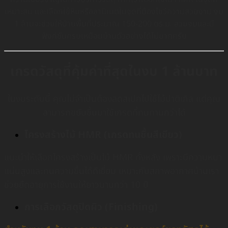
เหมาะสม และเลือกใช้หินหรือลามิเนตในจุดที่ต้องโชว์ความสวยงาม งบ
1 ล้านจะช่วยให้บ้านพื้นที่ประมาณ 150-200 ตร.ม. สวยจบและมี
ฟังก์ชันครบเหมือนบ้านตัวอย่างได้ไม่ยากครับ
เกรดวัสดุที่คุ้มค่าที่สุดในงบ 1 ล้านบาท
ในงบระดับนี้ คุณไม่จำเป็นต้องลดสเปกไปใช้ไม้ปาติเกิล แต่คุณ
สามารถขยับขึ้นมาใช้เกรดที่ทนทานกว่าได้
โครงสร้างไม้ HMR (เกรดทนชื้นสีเขียว)
แนะนำให้เลือกโครงสร้างเป็นไม้ HMR ทั้งหลัง เพราะมีความหนา
แน่นสูงและทนความชื้นได้ดีเยี่ยม เหมาะกับสภาพอากาศบ้านเรา
ช่วยยืดอายุการใช้งานให้ยาวนานกว่า 10 ปี
การเลือกวัสดุปิดผิว (Finishing)