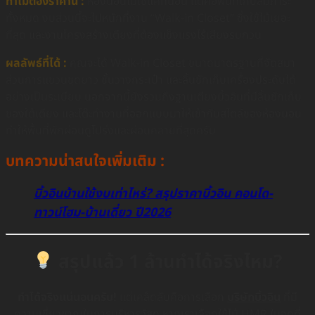
ทำไมต้องราคานี้ :
ห้องนอนไม่ใช่แค่ที่นอน แต่คือพื้นที่เก็บสัมภาระ
ทั้งหมด งบส่วนนี้จะไปหนักที่งาน “Walk-in Closet” ซึ่งใช้ไม้เยอะ
ที่สุด และงานโครงสร้างเตียงที่ต้องแข็งแรงไร้เสียงรบกวน
ผลลัพธ์ที่ได้ :
คุณจะได้ Walk-in Closet ขนาดมาตรฐานที่จัดสมา
ส่วนการแขวนชุดยาว ชั้นวางกระเป๋า และลิ้นชักเก็บเครื่องประดับได้
อย่างเป็นระเบียบ นอกจากนี้ยังรวมถึงฐานเตียงบิ้วอินที่มีลิ้นชักเก็บ
ของใต้เตียง และโต๊ะทำงานที่ออกแบบมาให้เข้ากับสไตล์ของห้องนอน
ทำให้พื้นที่พักผ่อนดูโปร่งและผ่อนคลายที่สุดครับ
บทความน่าสนใจเพิ่มเติม :
บิ้วอินบ้านใช้งบเท่าไหร่? สรุปราคาบิ้วอิน คอนโด-
ทาวน์โฮม-บ้านเดี่ยว ปี2026
สรุปแล้ว 1 ล้านทำได้จริงไหม?
ทำได้จริงแน่นอนครับ!
แต่เคล็ดลับคือการเลือก
บริษัทบิ้วอิน
ที่มี
ความเชี่ยวชาญในการบริหารวัสดุ หากเราเลือกใช้ไม้ HMR ในจุดที่