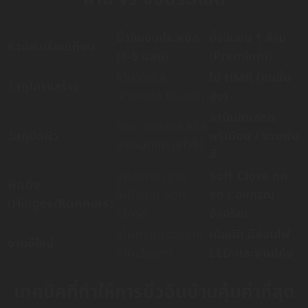
บิ้วอินงบประหยัด
บิ้วอินงบ 1 ล้าน
หัวข้อเปรียบเทียบ
(3-5 แสน)
(Premium)
ไม้ปาติเกิล
ไม้ HMR (ทนชื้น
วัสดุโครงสร้าง
(Particle Board)
สูง)
ลามิเนตเกรด
กระดาษฟอยล์ หรือ
วัสดุปิดผิว
พรีเมียม / งานพ่น
ลามิเนตเกรดทั่วไป
สี
เกรดมาตรฐาน
Soft Close ทุก
ฟิตติ้ง
ไม่มีระบบ Soft
จุด / อุปกรณ์
(Hinges/Runners)
Close
อัจฉริยะ
เน้นความเรียบง่าย
เน้นมิติ มีซ่อนไฟ
งานดีไซน์
เป็นเส้นตรง
LED และงานโค้ง
เทคนิคที่ทำให้การบิ้วอินบ้านคุ้มค่าที่สุด