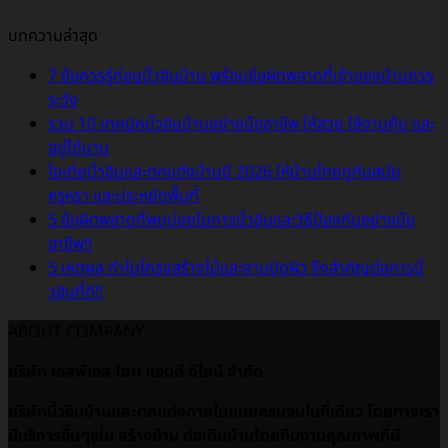
บทความล่าสุด
7 ข้อควรรู้ก่อนบิ้วอินบ้าน พร้อมข้อผิดพลาดที่เจ้าของบ้านควร
ระวัง
รวม 10 เทคนิคบิ้วอินบ้านอย่างมืออาชีพ ให้สวย ใช้งานคุ้ม และ
อยู่ได้นาน
ไอเดียบิ้วอินและตกแต่งบ้านปี 2026 ให้บ้านไทยดูทันสมัย
หรูหรา และประหยัดพื้นที่
5 ข้อผิดพลาดที่พบบ่อยในการบิ้วอินและวิธีป้องกันอย่างมือ
อาชีพ!!
5 เหตุผล ทำไมโครงสร้างไม้และงานปิดผิว จึงสำคัญต่อการบิ้
วอินที่ดี!!
ABOUT COMPANY
บริษัท เอสพีเอส โฮม แอนด์ ดีไซน์ จำกัด
บริษัทบิ้วอินบ้านและตกแต่งภายในแบบครบจบในที่เดียว โดยทางเรา
มีบริการอื่นๆเช่น สร้างบ้าน ต่อเติมบ้านโดยทีมงานคุณภาพที่มี