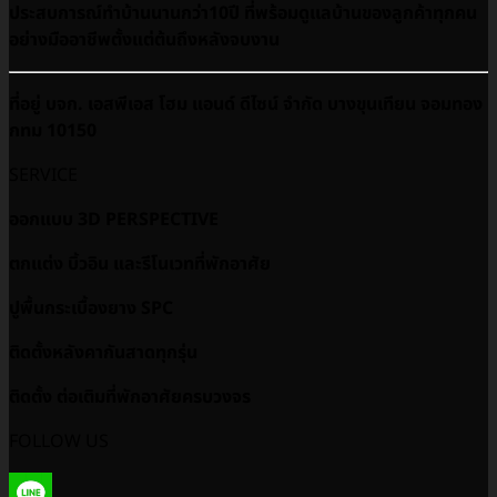
ประสบการณ์ทำบ้านนานกว่า10ปี ที่พร้อมดูเเลบ้านของลูกค้าทุกคน
อย่างมืออาชีพตั้งแต่ต้นถึงหลังจบงาน
ที่อยู่ บจก. เอสพีเอส โฮม แอนด์ ดีไซน์ จำกัด บางขุนเทียน จอมทอง
กทม 10150
SERVICE
ออกแบบ 3D PERSPECTIVE
ตกแต่ง บิ้วอิน และรีโนเวทที่พักอาศัย
ปูพื้นกระเบื้องยาง SPC
ติดตั้งหลังคากันสาดทุกรุ่น
ติดตั้ง ต่อเติมที่พักอาศัยครบวงจร
FOLLOW US