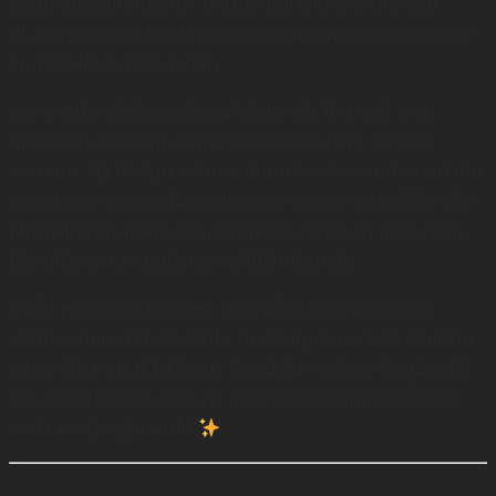
มุ่งมั่นส่งมอบให้กับลูกค้า เรามีทั้งทีมช่างและดีไซน์ที่สั่งสม
ประสบการณ์กว่า 10 ปี พร้อมช่วยลูกค้าวิเคราะห์และออกแบบ
จนกว่าจะได้งานที่ตรงใจที่สุด
นอกจากนี้เรายังคัดสรรวัสดุพรีเมียม เช่น ไม้ HMR เกรด
คุณภาพสูง และวัสดุหลากหลายตามงบประมาณ มีบริการ
ออกแบบ 3D ให้เห็นภาพชัดเจนก่อนสร้างจริง รวมถึงการบิ้วอิน
เฟอร์นิเจอร์ ต่อเติม รีโนเวท และบริการหลังการขายที่ใส่ใจ เพื่อ
ให้มั่นใจได้ว่างานทุกชิ้นจากเราไม่เพียงแค่สวยงาม แต่ยังคงทน
ใช้งานได้จริง และตอบโจทย์การใช้ชีวิตในทุกวัน
ดังนั้น หากคุณกำลังมองหา บริษัทบิ้วอินบ้านที่ดีที่สุด และ
บริษัทออกแบบตกแต่งภายใน ที่พร้อมดูแลครบวงจรตั้งแต่ต้น
จนจบ SPSHOMEDESIGN คือหนึ่งในทางเลือกที่คุณมั่นใจได้
ว่าจะช่วยเปลี่ยนบ้านธรรมดา ให้กลายเป็นบ้านในฝันที่ทั้งสวย
ลงตัว และน่าอยู่ตลอดไป