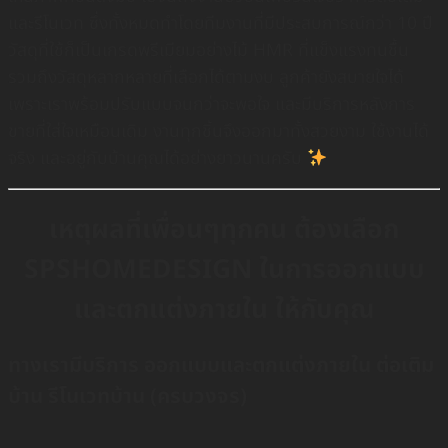
และรีโนเวท ซึ่งทั้งหมดทำโดยทีมงานที่มีประสบการณ์กว่า 10 ปี
วัสดุที่ใช้ก็เป็นเกรดพรีเมียมอย่างไม้ HMR ที่แข็งแรงทนชื้น
รวมถึงวัสดุหลากหลายที่เลือกได้ตามงบ ลูกค้ายังสบายใจได้
เพราะเราพร้อมปรับแบบจนกว่าจะพอใจ และมีบริการหลังการ
ขายที่ใส่ใจเหมือนเดิม งานทุกชิ้นจึงออกมาทั้งสวยงาม ใช้งานได้
จริง และอยู่กับบ้านคุณได้อย่างยาวนานครับ
เหตุผลที่เพื่อนๆทุกคน ต้องเลือก
SPSHOMEDESIGN ในการออกแบบ
และตกแต่งภายใน ให้กับคุณ
ทางเรามีบริการ ออกแบบและตกแต่งภายใน ต่อเติม
บ้าน รีโนเวทบ้าน (ครบวงจร)