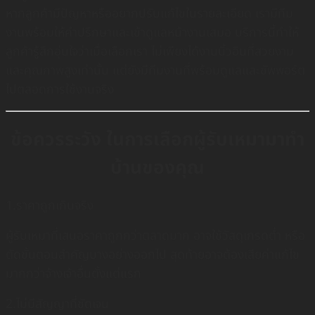
หากลูกค้ามีปัญหาหรืออยากปรับแก้ไขในรายละเอียด เรามีทีม
งานพร้อมให้คำปรึกษาและเข้าดูแลหน้างานเสมอ บริการนี้ทำให้
ลูกค้ารู้สึกอุ่นใจว่าเมื่อเลือกเรา ไม่เพียงได้งานบิ้วอินที่สวยงาม
และคุณภาพสูงเท่านั้น แต่ยังมีทีมงานที่พร้อมดูแลและซัพพอร์ต
ไปตลอดการใช้งานจริง
ข้อควรระวัง ในการเลือกผู้รับเหมามาทำ
บ้านของคุณ
1.ราคาถูกเกินจริง
ผู้รับเหมาที่เสนอราคาถูกกว่าตลาดมาก อาจใช้วัสดุเกรดต่ำ หรือ
ตัดขั้นตอนสำคัญบางอย่างออกไป สุดท้ายอาจต้องเสียค่าแก้ไข
มากกว่าจ้างเจ้าอื่นตั้งแต่แรก
2.ไม่มีสัญญาที่ชัดเจน