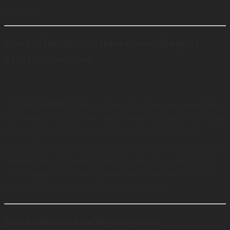
ในทุกมุม
ทางเรามีวัสดุพรีเมียม และหลากหลายให้ลูกค้า
สามารถเลือกตามงบ
ที่ SPSHOMEDESIGN เราคัดสรรวัสดุคุณภาพระดับพรีเมียม
ทั้งไม้ HMR, หินอ่อน, SPC เเละที่สำคัญ ลามิเนตที่มีลวดลายสม
จริงท็อปๆในไทย และวัสดุทดแทนหลากหลายรูปแบบ เพื่อ
รองรับทั้งความสวยงาม ความทนทาน และสไตล์ที่ลูกค้าต้องการ
ที่สำคัญลูกค้าสามารถเลือกวัสดุได้ตามงบประมาณที่ตั้งไว้ โดย
เราจะช่วยแนะนำตัวเลือกที่คุ้มค่าและเหมาะสมที่สุด เพื่อให้ได้งา
นบิ้วอินที่ทั้งสวย น่าอยู่ และไม่เกินงบที่กำหนด
ทางเรามีผลงานจริงที่พิสูจน์คุณภาพ