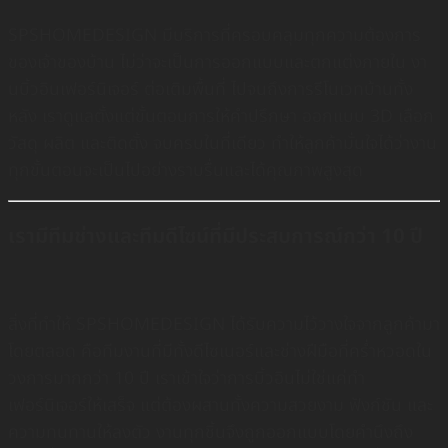
SPSHOMEDESIGN มีบริการที่ครอบคลุมทุกความต้องการ
ของเจ้าของบ้าน ไม่ว่าจะเป็นการออกแบบและตกแต่งภายใน งา
นบิ้วอินเฟอร์นิเจอร์ ต่อเติมพื้นที่ ไปจนถึงการรีโนเวทบ้านทั้ง
หลัง เราดูแลตั้งแต่ขั้นตอนการให้คำปรึกษา ออกแบบ 3D เลือก
วัสดุ ผลิต และติดตั้ง จบครบในที่เดียว ทำให้ลูกค้ามั่นใจได้ว่างาน
ทุกขั้นตอนจะเป็นไปอย่างราบรื่นและได้คุณภาพสูงสุด
เรามีทีมช่างและทีมดีไซน์ที่มีประสบการณ์กว่า 10 ปี
สิ่งที่ทำให้ SPSHOMEDESIGN ได้รับความไว้วางใจจากลูกค้ามา
โดยตลอด คือทีมงานที่มีทั้งดีไซเนอร์และช่างฝีมือที่คร่ำหวอดใน
วงการมากกว่า 10 ปี เราเข้าใจว่าการบิ้วอินไม่ใช่แค่ทำ
เฟอร์นิเจอร์ให้เสร็จ แต่ต้องผสานทั้งความสวยงาม ฟังก์ชัน และ
ความทนทานให้ลงตัว งานทุกชิ้นจึงถูกออกแบบโดยคำนึงถึง