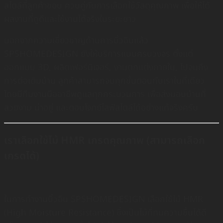
สไตล์ที่ลูกค้าชอบ ควบคู่กับการเลือกใช้วัสดุคุณภาพ เพื่อให้ได้
ผลงานที่ดูดีและใช้งานได้จริงในระยะยาว
นอกจากความเชี่ยวชาญด้านการบิ้วอินแล้ว
SPSHOMEDESIGN ยังให้บริการแบบครบวงจร ตั้งแต่
ออกแบบ 3D, ผลิตเฟอร์นิเจอร์, งานตกแต่งภายใน, ไปจนถึง
การต่อเติมบ้าน ลูกค้าสามารถจบทุกขั้นตอนกับเราในที่เดียว
โดยมีทีมงานมืออาชีพดูแลทุกกระบวนการ เพื่อส่งมอบบ้านที่
สวยงาม น่าอยู่ และตอบโจทย์ไลฟ์สไตล์ได้อย่างแท้จริงครับ
เราเลือกใช้ไม้ HMR เกรดคุณภาพ (สามารถเลือก
เกรดได้)
ในการทำงานบิ้วอิน SPSHOMEDESIGN เลือกใช้ไม้ HMR
(High Moisture Resistance) ซึ่งเป็นไม้ที่ทนความชื้นได้ดี