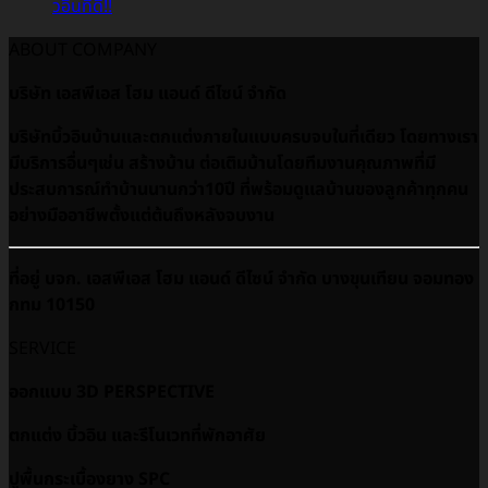
วอินที่ดี!!
ABOUT COMPANY
บริษัท เอสพีเอส โฮม แอนด์ ดีไซน์ จำกัด
บริษัทบิ้วอินบ้านและตกแต่งภายในแบบครบจบในที่เดียว โดยทางเรา
มีบริการอื่นๆเช่น สร้างบ้าน ต่อเติมบ้านโดยทีมงานคุณภาพที่มี
ประสบการณ์ทำบ้านนานกว่า10ปี ที่พร้อมดูเเลบ้านของลูกค้าทุกคน
อย่างมืออาชีพตั้งแต่ต้นถึงหลังจบงาน
ที่อยู่ บจก. เอสพีเอส โฮม แอนด์ ดีไซน์ จำกัด บางขุนเทียน จอมทอง
กทม 10150
SERVICE
ออกแบบ 3D PERSPECTIVE
ตกแต่ง บิ้วอิน และรีโนเวทที่พักอาศัย
ปูพื้นกระเบื้องยาง SPC