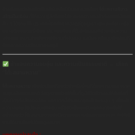
บ้านที่ตกแต่งในสไตล์โมเดิร์นหรือมินิมอล ควรเลือก
โต๊ะสนามสีขาว
สไตล์โมเดิร์น
ที่ให้ความรู้สึกโปร่งโล่ง สบายตา และเข้ากับเฟอร์นิเจอร์
อื่น ๆ ได้ง่าย โต๊ะประเภทนี้มักทำจากวัสดุที่ดูหรูหรา เช่น หินอ่อน หรือ
พลาสติกเกรดพรีเมียม ประกอบกับขาโต๊ะสแตนเลสที่ช่วยเพิ่มความ
แข็งแรง เหมาะสำหรับการใช้งานทั้งในสวน ระเบียง หรือมุมพักผ่อนที่
ต้องการความเรียบง่ายแต่ดูดี
ถ้าชอบความอบอุ่น และความเป็นธรรมชาติ → เลือก
“โต๊ะสนามหวาย”
โต๊ะสนามหวาย
เป็นตัวเลือกที่ลงตัวสำหรับบ้านที่ต้องการบรรยากาศ
อบอุ่นเป็นธรรมชาติ วัสดุหวายช่วยให้พื้นที่ดูมีชีวิตชีวาและให้สัมผัสที่
เป็นมิตรกับสิ่งแวดล้อม นอกจากนี้ยังสามารถเพิ่มเบาะนุ่ม ๆ เพื่อเพิ่ม
ความสบาย ใช้นั่งเล่นพักผ่อน หรือจัดเป็นมุมรับแขกกลางแจ้งได้
อย่างลงตัว โต๊ะสนามหวายยังมีความทนทานต่อสภาพอากาศ ทำให้ใช้
งานได้นานโดยไม่ต้องดูแลมาก
บทความน่าสนใจ :