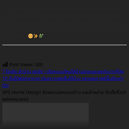
ไม่ว่าเพื่อน ๆ จะเลือกโต๊ะสนามแบบไหน สิ่งสำคัญคือต้องเลือกให้
เหมาะกับสไตล์บ้านและการใช้งาน เพื่อให้พื้นที่นอกบ้านกลายเป็นมุม
พักผ่อนที่สวยงามและใช้งานได้จริง วันนี้ทางทีมงาน SPS HOME
DESIGN ได้รวบรวมข้อมูล 7 ไอเดีย โต๊ะสนามสวยๆ มาให้เพื่อน ๆ ได้
รับชมกันครับ
Post Views:
500
7 ไอเดีย ผ้าม่าน สุดปัง ! เลือกแบบไหนให้บ้านสวยและลงตัวมากที่สุด
10 ต้นไม้ฟอกอากาศ เติมความสดชื่นให้บ้าน แถมสุขภาพดีขึ้นอีกเท่า
ตัว!
SPS Home Design รับเหมาออกเเบบบ้าน เเละจำหน่าย ติดตั้งคิ้วบัว
ผนังครบวงจร