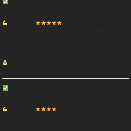
3. โต๊ะสนามหินอ่อนขัดมัน – หรูหรา แข็งแรง แต่อาจ
ต้องดูแลพื้นผิว
ความทนทาน:
โต๊ะสนามหินอ่อนขัดมันมีความแข็งแรงสูงมาก
ไม่เป็นสนิม ไม่ผุพัง
ง่าย และทนต่อสภาพอากาศได้ดี
แต่ต้องระวังเรื่องการขีดข่วนหรือ
คราบสกปรก เพราะหินอ่อนอาจเป็นรอยได้ หากมีรอยแตกหรือบิ่น อาจ
ต้องเปลี่ยนใหม่
ราคาโดยประมาณ:
7,000 – 20,000 บาท
(ขึ้นอยู่กับประเภทของหินอ่อนและดีไซน์ของขาโต๊ะ)
4. โต๊ะสนามไม้เคลือบเงา – สวย คลาสสิก แต่ต้อง
ระวังปลวก
ความทนทาน:
ไม้เป็นวัสดุที่แข็งแรง แต่มีข้อเสียคือ
อาจโดนปลวกกัด และผุพังจาก
ความชื้น
ได้ง่ายกว่าวัสดุอื่น ๆ การเคลือบเงาช่วยให้กันน้ำได้ในระดับ
หนึ่ง แต่ควรวางไว้ในที่ร่ม และหมั่นดูแลเพื่อยืดอายุการใช้งาน