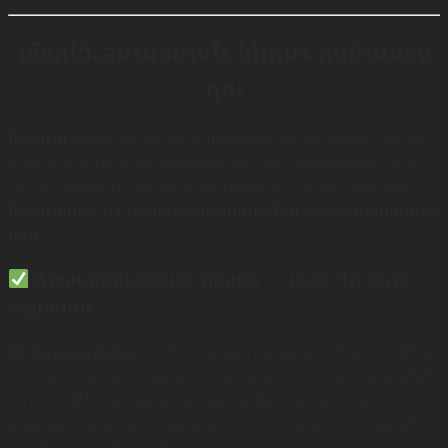
เลือกโต๊ะสนามอย่างไร ให้เหมาะกับบ้านของ
คุณ
โต๊ะสนาม
แต่ละแบบมีเอกลักษณ์และฟังก์ชันที่แตกต่างกัน การเลือก
ให้เหมาะกับบ้านไม่ใช่แค่เรื่องของดีไซน์เท่านั้น แต่ต้องพิจารณาจาก
วัสดุ ความทนทาน และการใช้งานที่ตอบโจทย์มากที่สุด ลองมาดูกันว่า
โต๊ะสนามแต่ละประเภทเหมาะกับบ้านสไตล์ไหน และใช้งานแบบใดได้ดี
ที่สุด
ถ้าชอบความแข็งแรง ทันสมัย → เลือก “โต๊ะสนาม
อะลูมิเนียม”
โต๊ะสนามอะลูมิเนียม
เป็นตัวเลือกที่เหมาะกับเพื่อน ๆ ที่ต้องการโต๊ะที่มี
ความแข็งแรง ทนทาน และไม่เป็นสนิม สามารถวางไว้ในสวนหรือพื้นที่
กลางแจ้งได้โดยไม่ต้องกังวลเรื่องความชื้นหรือแดดจ้า วัสดุ
อะลูมิเนียมน้ำหนักเบา เคลื่อนย้ายสะดวก ทำให้สามารถจัดวางใหม่ได้