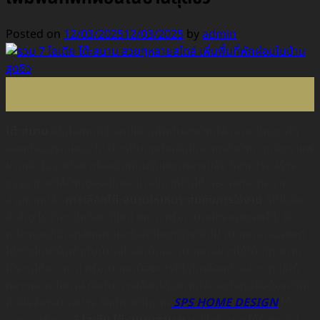
Posted on
12/03/2025
12/03/2025
by
admin
12
มี.ค.
โต๊ะสนาม
เป็นไอเทมที่ช่วยเปลี่ยนพื้นที่นอกบ้านให้กลายเป็นมุมพัก
ผ่อนที่สมบูรณ์แบบ ไม่ว่าจะเป็นมุมนั่งเล่นในสวนหน้าบ้าน มุมจิบกาแฟ
ยามเช้าริมระเบียง หรือแม้แต่มุมรับแขกกลางแจ้ง ก็สามารถสร้าง
บรรยากาศให้บ้านดูอบอุ่นและน่าอยู่มากขึ้นได้ เเละนอกจากความ
สวยงามแล้ว
การเลือกโต๊ะสนามให้เหมาะสมกับการใช้งาน
ก็เป็นสิ่ง
สำคัญ ไม่ว่าจะเป็นวัสดุ ดีไซน์ ขนาด หรือความแข็งแรงของโต๊ะ ซึ่ง
แต่ละแบบก็มีเอกลักษณ์และข้อดีที่แตกต่างกันไป บางคนอาจมองหา
โต๊ะที่ดูโมเดิร์นเข้ากับบ้านสไตล์มินิมอล บางคนอยากได้โต๊ะที่ทนทาน
ใช้งานได้ยาวนาน หรือบางคนต้องการโต๊ะที่เคลื่อนย้ายสะดวก ใช้ได้
หลากหลายโอกาส ดังนั้น การเลือกโต๊ะสนามให้ตอบโจทย์จึงต้องคำนึง
ถึงปัจจัยหลายอย่าง วันนี้ทางทีมงาน
SPS HOME DESIGN
ได้
รวบรวมข้อมูล
7 ไอเดีย โต๊ะสนามสวย ๆ
มาให้เพื่อน ๆ ได้รับชมกัน