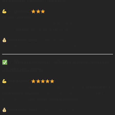
หวายสังเคราะห์เพื่อความทนทาน
ความทนทาน:
โต๊ะสนามหวายแท้
มีความสวยงามเป็นธรรมชาติ แต่วัสดุอาจเปราะ
ง่ายเมื่อโดนน้ำฝนเป็นเวลานาน จึงต้องเก็บให้พ้นจากแดดและฝน หรือ
เลือกใช้
หวายสังเคราะห์ (PE Rattan)
ที่มีความทนทานมากกว่า
ราคาโดยประมาณ:
2,500 – 8,000 บาท
(หวายแท้ราคาจะสูงกว่า หวายสังเคราะห์มีตัวเลือกที่ถูกลง)
7. โต๊ะสนามคอนกรีต – แข็งแรง ทนทุกสภาพอากาศ
แต่เคลื่อนย้ายลำบาก
ความทนทาน:
โต๊ะสนามคอนกรีตเป็นหนึ่งในประเภทที่แข็งแรงที่สุด
ทนแดด ทนฝน
ไม่เป็นสนิม ไม่ผุพังง่าย
และสามารถใช้งานได้ยาวนานกว่า
10 ปี
ขึ้น
ไป แต่ข้อเสียคือ
น้ำหนักมาก เคลื่อนย้ายลำบาก
ราคาโดยประมาณ:
5,000 – 15,000 บาท