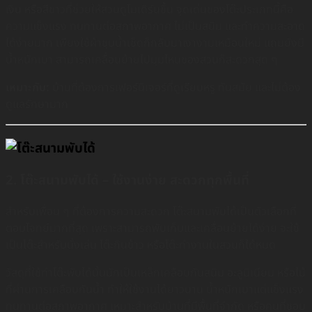
เงิน หรือสีขาวที่ช่วยให้สวนดูโมเดิร์นขึ้น จุดเด่นของโต๊ะประเภทนี้คือ
ความแข็งแรง ทนทานต่อสภาพอากาศ ไม่เป็นสนิม และทำความสะอาด
ได้ง่ายมาก เพียงใช้ผ้าชุบน้ำเช็ดก็กลับมาเงางามเหมือนใหม่ แถมยังมี
น้ำหนักเบา สามารถเคลื่อนย้ายไปมุมไหนของสวนก็สะดวกสุด ๆ
เหมาะกับ:
บ้านที่ต้องการเฟอร์นิเจอร์ที่ดูเรียบหรู ทันสมัย และไม่ต้อง
ดูแลรักษามาก
2. โต๊ะสนามพับได้ – ใช้งานง่าย สะดวกทุกพื้นที่
สำหรับเพื่อน ๆ ที่ต้องการความสะดวก โต๊ะสนามพับได้เป็นตัวเลือกที่
ตอบโจทย์มากที่สุด เพราะสามารถพับเก็บและเคลื่อนย้ายได้ง่าย จะใช้
เป็นโต๊ะสำหรับนั่งเล่น โต๊ะกินข้าว หรือโต๊ะทำงานในสวนก็ได้หมด
วัสดุที่ใช้ทำโต๊ะพับได้นั้นมักเป็นเหล็กเคลือบกันสนิม อะลูมิเนียม หรือไม้
ที่ผ่านการเคลือบกันน้ำ ทำให้ใช้งานได้ยาวนาน น้ำหนักเบาแต่แข็งแรง
ทนทานต่อสภาพอากาศ เหมาะสำหรับบ้านที่มีพื้นที่จำกัด หรือคนที่ชอบ