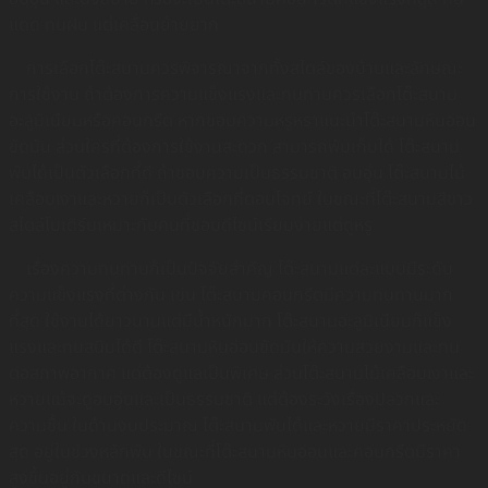
แดด ทนฝน แต่เคลื่อนย้ายยาก
การเลือกโต๊ะสนามควรพิจารณาจากทั้งสไตล์ของบ้านและลักษณะ
การใช้งาน ถ้าต้องการความแข็งแรงและทนทานควรเลือกโต๊ะสนาม
อะลูมิเนียมหรือคอนกรีต หากชอบความหรูหราแนะนำโต๊ะสนามหินอ่อน
ขัดมัน ส่วนใครที่ต้องการใช้งานสะดวก สามารถพับเก็บได้ โต๊ะสนาม
พับได้เป็นตัวเลือกที่ดี ถ้าชอบความเป็นธรรมชาติ อบอุ่น โต๊ะสนามไม้
เคลือบเงาและหวายก็เป็นตัวเลือกที่ตอบโจทย์ ในขณะที่โต๊ะสนามสีขาว
สไตล์โมเดิร์นเหมาะกับคนที่ชอบดีไซน์เรียบง่ายแต่ดูหรู
เรื่องความทนทานก็เป็นปัจจัยสำคัญ โต๊ะสนามแต่ละแบบมีระดับ
ความแข็งแรงที่ต่างกัน เช่น โต๊ะสนามคอนกรีตมีความทนทานมาก
ที่สุด ใช้งานได้ยาวนานแต่มีน้ำหนักมาก โต๊ะสนามอะลูมิเนียมก็แข็ง
แรงและทนสนิมได้ดี โต๊ะสนามหินอ่อนขัดมันให้ความสวยงามและทน
ต่อสภาพอากาศ แต่ต้องดูแลเป็นพิเศษ ส่วนโต๊ะสนามไม้เคลือบเงาและ
หวายแม้จะดูอบอุ่นและเป็นธรรมชาติ แต่ต้องระวังเรื่องปลวกและ
ความชื้น ในด้านงบประมาณ โต๊ะสนามพับได้และหวายมีราคาประหยัด
สุด อยู่ในช่วงหลักพัน ในขณะที่โต๊ะสนามหินอ่อนและคอนกรีตมีราคา
สูงขึ้นอยู่กับขนาดและดีไซน์