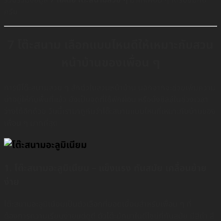
ครับ
7 โต๊ะสนาม เลือกแบบไหนดีให้เหมาะกับสวน
หน้าบ้านของเพื่อน ๆ
การมีโต๊ะสนามสวย ๆ สักตัวในสวนหน้าบ้าน นอกจากจะช่วยเพิ่มความ
น่าอยู่ให้กับพื้นที่แล้ว ยังเป็นจุดที่ใช้พักผ่อน หรือนั่งชิลล์ในช่วงเวลา
ว่างได้อีกด้วย วันนี้เรามาดูกันว่าโต๊ะสนามแบบไหนที่เหมาะกับบ้านของ
เพื่อน ๆ มากที่สุด
1. โต๊ะสนามอะลูมิเนียม – แข็งแรง ทันสมัย เคลื่อนย้าย
ง่าย
โต๊ะสนามอะลูมิเนียมเป็นตัวเลือกที่ยอดเยี่ยมสำหรับเพื่อน ๆ ที่
ต้องการความเรียบง่ายแต่ดูดี ตัวโต๊ะมักมาในดีไซน์ที่ทันสมัย มีสีดำ สี