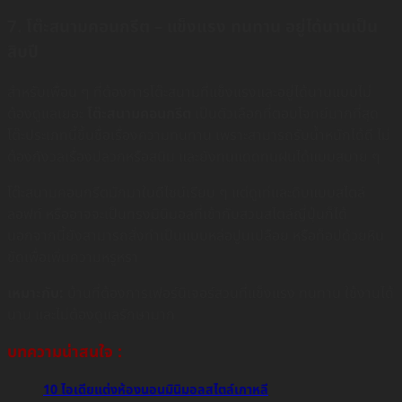
7. โต๊ะสนามคอนกรีต – แข็งแรง ทนทาน อยู่ได้นานเป็น
สิบปี
สำหรับเพื่อน ๆ ที่ต้องการโต๊ะสนามที่แข็งแรงและอยู่ได้นานแบบไม่
ต้องดูแลเยอะ
โต๊ะสนามคอนกรีต
เป็นตัวเลือกที่ตอบโจทย์มากที่สุด
โต๊ะประเภทนี้ขึ้นชื่อเรื่องความทนทาน เพราะสามารถรับน้ำหนักได้ดี ไม่
ต้องกังวลเรื่องปลวกหรือสนิม และยังทนแดดทนฝนได้แบบสบาย ๆ
โต๊ะสนามคอนกรีตมักมาในดีไซน์เรียบ ๆ แต่ดูเท่และดิบแบบสไตล์
ลอฟท์ หรืออาจจะเป็นทรงมินิมอลที่เข้ากับสวนสไตล์ญี่ปุ่นก็ได้
นอกจากนี้ยังสามารถสั่งทำเป็นแบบหล่อปูนเปลือย หรือท็อปด้วยหิน
ขัดเพื่อเพิ่มความหรูหรา
เหมาะกับ:
บ้านที่ต้องการเฟอร์นิเจอร์สวนที่แข็งแรง ทนทาน ใช้งานได้
นาน และไม่ต้องดูแลรักษามาก
บทความน่าสนใจ :
10 ไอเดียแต่งห้องนอนมินิมอลสไตล์เกาหลี