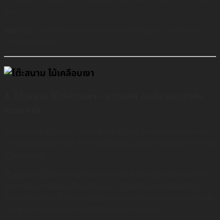
ใหม่
เหมาะกับ:
บ้านที่ต้องการเฟอร์นิเจอร์สวนที่ดูหรูหรา และต้องการ
ความคงทนถาวร
4. โต๊ะสนาม ไม้เคลือบเงา – คลาสสิก อบอุ่น และเข้ากับ
ธรรมชาติ
สำหรับเพื่อน ๆ ที่ชอบความเป็นธรรมชาติ โต๊ะสนามไม้เคลือบเงาเป็น
ตัวเลือกที่น่าสนใจ เพราะให้ความรู้สึกอบอุ่น และเข้ากับบรรยากาศสวน
ได้อย่างลงตัว
โต๊ะประเภทนี้มักทำจากไม้เนื้อแข็ง เช่น ไม้สัก ไม้เต็ง หรือไม้สน ที่ผ่าน
การเคลือบเงาเพื่อกันน้ำและกันปลวก ช่วยให้สามารถใช้งานได้นาน
โดยไม่ต้องกังวลเรื่องความเสียหายจากสภาพอากาศ เหมาะสำหรับนั่ง
เล่น พูดคุยกับครอบครัว หรือใช้เป็นโต๊ะรับแขกในสวน