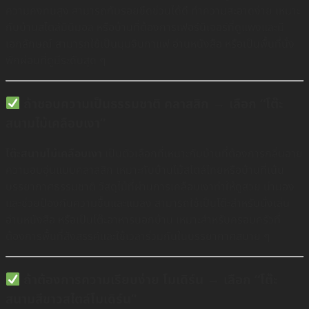
ความคงทนสูง สามารถกันรอยขีดข่วนได้ดี ทำความสะอาดง่าย เหมาะ
กับบ้านสไตล์มินิมอล หรือบ้านที่ต้องการเฟอร์นิเจอร์ที่ดูแพงและมี
เอกลักษณ์ สามารถใช้เป็นมุมจิบกาแฟ อ่านหนังสือ หรือเป็นพื้นที่นั่ง
พักผ่อนที่ดูมีระดับสุด ๆ
ถ้าชอบความเป็นธรรมชาติ คลาสสิก → เลือก “โต๊ะ
สนามไม้เคลือบเงา”
โต๊ะสนามไม้เคลือบเงา
เป็นตัวเลือกที่เหมาะกับบ้านที่ต้องการกลิ่นอาย
ความอบอุ่นแบบคลาสสิก เหมาะกับบ้านไม้สไตล์ไทยหรือบ้านที่เน้น
บรรยากาศธรรมชาติ วัสดุไม้ที่ผ่านการเคลือบเงาทำให้ดูสวย น่ามอง
และช่วยป้องกันความชื้นและแมลง สามารถใช้เป็นโต๊ะสำหรับนั่งเล่น
อ่านหนังสือ หรือเป็นโต๊ะอาหารนอกบ้าน เหมาะสำหรับครอบครัวที่
ต้องการพื้นที่สังสรรค์และใช้เวลาร่วมกันในบรรยากาศสบาย ๆ
ถ้าต้องการความเรียบง่าย โมเดิร์น → เลือก “โต๊ะ
สนามสีขาวสไตล์โมเดิร์น”