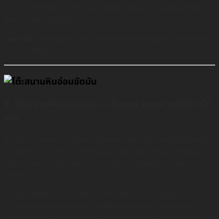
จัดสวนเป็นครั้งคราว สามารถนำออกมาตั้งเฉพาะเวลาที่ต้องการใช้
งาน แล้วเก็บเข้าที่เมื่อไม่ใช้
เหมาะกับ:
บ้านที่มีพื้นที่จำกัด หรือคนที่ต้องการเฟอร์นิเจอร์ที่พับเก็บ
ง่าย ไม่เปลืองที่
3. โต๊ะสนามหินอ่อนขัดมัน – เรียบหรู ดูแพง แต่ใช้งานได้
จริง
ถ้าเพื่อน ๆ ชอบความเรียบหรู โต๊ะสนามหินอ่อนขัดมันเป็นตัวเลือกที่
ตอบโจทย์สุด ๆ เพราะนอกจากจะช่วยให้สวนดูมีระดับแล้ว ยังมีความ
แข็งแรง ทนทาน ใช้งานได้นานหลายปีโดยไม่ต้องกังวลเรื่องปลวก
หรือสนิม
ลักษณะของโต๊ะสนามหินอ่อนมักมาในดีไซน์มินิมอล ดูหรูหรา สามารถ
ใช้เป็นมุมจิบกาแฟ อ่านหนังสือ หรือนั่งเล่นเพลิน ๆ ได้แบบสบาย ๆ
แถมยังทำความสะอาดง่ายเพียงใช้ผ้าชุบน้ำเช็ดก็กลับมาสะอาดเหมือน