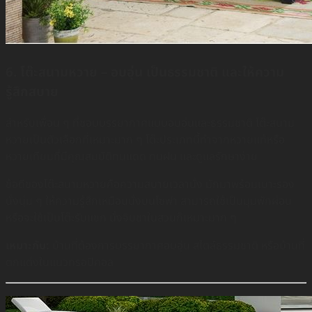
6. โต๊ะสนามหวาย – อบอุ่น เป็นธรรมชาติ และให้ความ
รู้สึกสบาย
สำหรับเพื่อน ๆ ที่ชอบบรรยากาศแบบอบอุ่นและธรรมชาติ โต๊ะสนาม
หวายเป็นตัวเลือกที่เหมาะมาก ๆ โต๊ะประเภทนี้ทำจากหวายแท้หรือ
หวายเทียมที่มีคุณสมบัติทนแดด ทนฝน และดูแลรักษาง่าย
ข้อดีของโต๊ะสนามหวายคือความสบายเวลานั่ง มักมาพร้อมเบาะรอง
นั่งนุ่ม ๆ ให้ความรู้สึกเหมือนนั่งบนโซฟา สามารถใช้เป็นมุมพักผ่อน
หรือจะใช้เป็นโต๊ะรับแขก นั่งจิบชาในสวนก็เหมาะมาก ๆ
เหมาะกับ:
บ้านที่ต้องการบรรยากาศอบอุ่น สไตล์ธรรมชาติ หรือบ้านที่
ตกแต่งในแนวทรอปิคอล