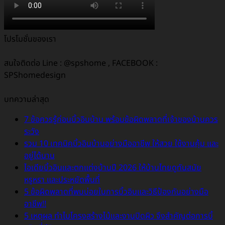
โปรโมชั่นของเรา
สนใจติดต่อ Line : @spshome , FACEBOOK :
SPShomedesign
บทความล่าสุด
7 ข้อควรรู้ก่อนบิ้วอินบ้าน พร้อมข้อผิดพลาดที่เจ้าของบ้านควร
ระวัง
รวม 10 เทคนิคบิ้วอินบ้านอย่างมืออาชีพ ให้สวย ใช้งานคุ้ม และ
อยู่ได้นาน
ไอเดียบิ้วอินและตกแต่งบ้านปี 2026 ให้บ้านไทยดูทันสมัย
หรูหรา และประหยัดพื้นที่
5 ข้อผิดพลาดที่พบบ่อยในการบิ้วอินและวิธีป้องกันอย่างมือ
อาชีพ!!
5 เหตุผล ทำไมโครงสร้างไม้และงานปิดผิว จึงสำคัญต่อการบิ้