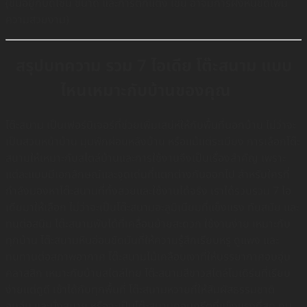
(ขึ้นอยู่กับดีไซน์ ขนาด และการตกแต่ง เช่น อาจมีการฝังหินขัดเพิ่ม
ความสวยงาม)
สรุปบทความ รวม 7 ไอเดีย โต๊ะสนาม แบบ
ไหนเหมาะกับบ้านของคุณ
โต๊ะสนาม เป็นเฟอร์นิเจอร์ที่ช่วยเพิ่มเสน่ห์ให้กับพื้นที่นอกบ้าน ไม่ว่าจะ
เป็นสวนหน้าบ้าน มุมพักผ่อนหลังบ้าน หรือแม้แต่ระเบียง การเลือกโต๊ะ
สนามให้เหมาะกับสไตล์บ้านและการใช้งานจึงเป็นเรื่องสำคัญ เพราะ
แต่ละแบบมีเอกลักษณ์และจุดเด่นที่แตกต่างกันออกไป สำหรับใครที่
กำลังมองหาโต๊ะสนามที่ทั้งสวยและใช้งานได้จริง เราได้รวบรวม 7 ไอ
เดียมาให้เลือก ไม่ว่าจะเป็นโต๊ะสนามอะลูมิเนียมที่แข็งแรง ทันสมัย และ
ทนต่อสนิม โต๊ะสนามพับได้ที่เคลื่อนย้ายสะดวก ใช้งานง่าย เหมาะกับ
ทุกบ้าน โต๊ะสนามหินอ่อนขัดมันที่ให้ความรู้สึกเรียบหรู ดูแพง และ
ทนทานต่อสภาพอากาศ โต๊ะสนามไม้เคลือบเงาที่ให้บรรยากาศอบอุ่น
คลาสสิก เหมาะกับบ้านสไตล์ไทย โต๊ะสนามสีขาวสไตล์โมเดิร์นที่เรียบ
ง่ายแต่ดูดี เข้าได้กับทุกพื้นที่ โต๊ะสนามหวายที่ให้สัมผัสธรรมชาติ
อบอุ่น และนั่งสบาย หรือจะเป็นโต๊ะสนามคอนกรีตที่แข็งแรงที่สุด ทน