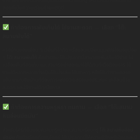
ง่าย อีกทั้งยังมีดีไซน์ที่ดูโมเดิร์นและเรียบหรู เหมาะกับบ้านสไตล์ทัน
สมัยที่เน้นความเรียบง่ายแต่ดูดี
ถ้าต้องการพับเก็บได้ ใช้งานสะดวก → เลือก “โต๊ะ
สนามพับได้”
หากบ้านของเพื่อน ๆ มีพื้นที่จำกัด หรือชอบเปลี่ยนมุมพักผ่อนอยู่บ่อย
ๆ
โต๊ะสนามพับได้
คือคำตอบ โต๊ะประเภทนี้สามารถพับเก็บได้ง่าย ไม่
เปลืองพื้นที่จัดเก็บ และสามารถนำออกมาใช้ได้ทันทีเมื่อต้องการ ใช้
งานได้หลากหลายทั้งเป็นโต๊ะนั่งเล่น โต๊ะอาหาร หรือโต๊ะทำงานกลาง
แจ้ง เหมาะกับบ้านที่ต้องการเฟอร์นิเจอร์อเนกประสงค์ เคลื่อนย้าย
สะดวก และใช้งานได้ทุกโอกาส
ถ้าต้องการความหรูหรา ทนทาน → เลือก “โต๊ะสนาม
หินอ่อนขัดมัน”
สำหรับใครที่ชื่นชอบความหรูหราและความเรียบหรู
โต๊ะสนามหินอ่อน
ขัดมัน
คือตัวเลือกที่ตอบโจทย์ โต๊ะประเภทนี้ให้ความรู้สึกพรีเมียมและมี