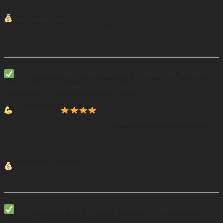
ราคาโดยประมาณ:
3,500 – 12,000 บาท
(ขึ้นอยู่กับชนิดของไม้ที่ใช้ เช่น ไม้สักจะราคาสูงกว่าไม้ MDF หรือไม้
ยางพารา)
5. โต๊ะสนามสีขาวสไตล์โมเดิร์น – ดีไซน์สวย ทนทาน
ปานกลาง แต่ต้องดูแลความสะอาด
ความทนทาน:
โต๊ะสนามสไตล์โมเดิร์นมักทำจาก
หินอ่อน พลาสติก หรือสแตนเลส
หากเป็นหินอ่อนจะมีความทนทานสูง แต่ต้องดูแลคราบเปื้อน หากเป็น
พลาสติกจะน้ำหนักเบา แต่ทนทานน้อยกว่าวัสดุอื่น
ราคาโดยประมาณ:
4,000 – 15,000 บาท
(วัสดุพรีเมียม เช่น โต๊ะหินอ่อนขาทองเหลือง จะราคาสูงขึ้น)
6. โต๊ะสนามหวาย – ธรรมชาติ อบอุ่น แต่ควรเลือก