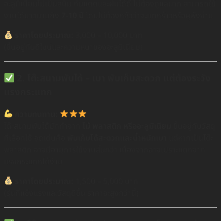
อะลูมิเนียมไม่เป็นสนิม กันแดดและฝนได้ดี ไม่ต้องดูแลมาก สามารถใช้
งานได้ยาวนานถึง
7-10 ปี
โดยไม่ต้องกลัวว่าจะแตกร้าวหรือผุพังง่าย
ราคาโดยประมาณ:
3,000 – 10,000 บาท
(ขึ้นอยู่กับดีไซน์และความหนาของอะลูมิเนียม)
2. โต๊ะสนามพับได้ – เบา พับเก็บสะดวก แต่ต้องระวัง
แรงกระแทก
ความทนทาน:
โต๊ะสนามพับได้มักทำจาก
ไม้ พลาสติก หรืออะลูมิเนียม
ขึ้นอยู่กับวัสดุ
ที่เลือกใช้ จุดเด่นคือ
พับเก็บได้สะดวกและน้ำหนักเบา
แต่หากเป็นโต๊ะ
พลาสติก อาจมีอายุการใช้งานสั้นกว่า เนื่องจากอาจเปราะแตกจาก
แรงกระแทกได้ง่าย
ราคาโดยประมาณ:
1,500 – 5,000 บาท
(รุ่นที่แข็งแรงและวัสดุดีขึ้น ราคาจะสูงกว่านี้)