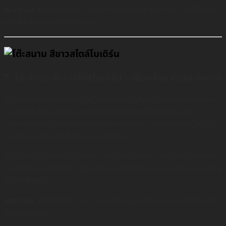
เหมาะกับ:
บ้านสไตล์ไทย บ้านที่มีการตกแต่งด้วยไม้ และคนที่ชื่นชอบ
เฟอร์นิเจอร์จากวัสดุธรรมชาติ
5
. โต๊ะสนาม สีขาวสไตล์โมเดิร์น – เรียบง่าย สวยสะอาดตา
โต๊ะสนามสีขาวสไตล์โมเดิร์นเป็นอีกหนึ่งตัวเลือกที่ช่วยให้สวนดูสว่าง
และโปร่งโล่งขึ้น โต๊ะประเภทนี้มักมีโครงสร้างที่ทำจากพลาสติก
คุณภาพสูง หรือสแตนเลสที่ทนต่อการเกิดสนิม ส่วนท็อปโต๊ะมักใช้วัสดุ
หินอ่อนหรือกระจกเพื่อเพิ่มความหรูหรา
ดีไซน์ของโต๊ะมักมาในรูปทรงกลมหรือเหลี่ยม ให้ความรู้สึกมินิมอลและ
โมเดิร์นในเวลาเดียวกัน เหมาะกับบ้านที่ต้องการความเรียบง่าย แต่ยัง
ดูดีและทันสมัย
เหมาะกับ:
บ้านที่ต้องการความโมเดิร์น ดูสะอาด และเน้นการตกแต่ง
แบบเรียบง่าย