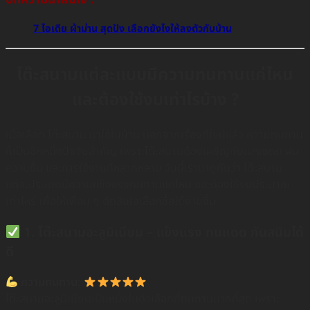
7 ไอเดีย ผ้าม่าน สุดปัง เลือกยังไงให้ลงตัวกับบ้าน
โต๊ะสนามแต่ละแบบมีความทนทานแค่ไหน
และต้องใช้งบเท่าไรบ้าง ?
เมื่อเลือก โต๊ะสนาม มาใช้ในบ้าน นอกจากเรื่องดีไซน์แล้ว ความทนทาน
ก็เป็นอีกหนึ่งปัจจัยสำคัญ เพราะโต๊ะสนามต้องเผชิญกับแสงแดด ฝน
ความชื้น และการใช้งานที่หลากหลาย วันนี้เรามาดูกันว่า โต๊ะสนาม
แต่ละประเภทมีความแข็งแรงทนทานแค่ไหน และต้องใช้งบประมาณ
เท่าไหร่ เพื่อให้เพื่อน ๆ ตัดสินใจเลือกซื้อได้ง่ายขึ้น
1. โต๊ะสนามอะลูมิเนียม – แข็งแรง ทนแดด กันสนิมได้
ดี
ความทนทาน:
โต๊ะสนามอะลูมิเนียมเป็นหนึ่งในตัวเลือกที่ทนทานมากที่สุด เพราะ