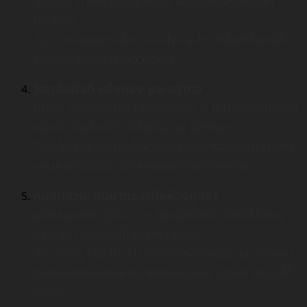
อุปกรณ์ ทำให้บ้านดูนิ่ง เนี้ยบ และใช้งานจริงในชีวิต
ประจำวัน
Tip:
วางแผนจุดปลั๊ก–ระบบไฟ–อุปกรณ์ไอทีตั้งแต่ต้น
จะได้ซ่อนทุกอย่างในตัวบิ้วอิน
วัสดุสัมผัสดี แข็งแรง และอยู่ยาว
ไม้จริง หินธรรมชาติ โลหะเคลือบดี ๆ ให้ผิวสัมผัสและน้ำ
หนักที่ “จับต้องได้” ใช้ไปยิ่งสวย มีพาทินา
Tip:
โซนใช้งานหนักเลือกหินควอตซ์/พอร์ซเลนลายหิน
แทนหินอ่อนจริง เพื่อลดรอยด่างและดูแลง่าย
คุมสัดส่วน–สมมาตร ทำให้ห้องดูสง่า
ผนังสมมาตร คู่ซ้าย–ขวา ช่องไฟเท่ากัน ช่วยให้ห้องดู
สงบ สง่า และใหญ่ขึ้นกว่าความจริง
Tip:
ใช้กฎ 60/30/10 (สีหลัก/รอง/เน้น) และวางแกน
กลางห้องก่อนค่อยแตกองค์ประกอบ จะคุมภาพรวมได้
อยู่มือ