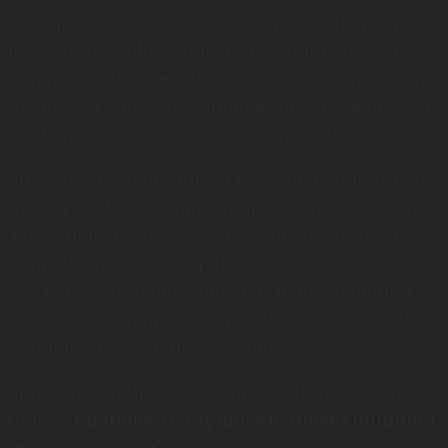
แต่สวยในวันที่สร้างเสร็จใหม่ๆ เท่านั้น แต่ยังสามารถคงคุณค่า
และความหรูหราได้ไปอีกนาน แม้เวลาจะผ่านไปหลายสิบปี
นอกจากนี้ยังเหมาะกับคนที่ให้ความสำคัญกับรายละเอียด รัก
ความประณีต และต้องการบ้านที่เป็นมากกว่าสถานที่อยู่อาศัย
แต่เป็นสัญลักษณ์ของรสนิยมและชีวิตที่มีระดับ
อย่างไรก็ตาม บ้านสไตล์โมเดิร์น คลาสสิคก็มีความท้าทายอยู่
บ้าง เช่น ต้องใช้งบประมาณสูงกว่าแบบบ้านทั่วไป เนื่องจากใช้
วัสดุพรีเมียมและงานช่างที่ละเอียด รวมถึงต้องอาศัยนัก
ออกแบบที่เข้าใจดีเทลจริง ๆ ไม่อย่างนั้นอาจทำให้บ้านที่ควร
ดูหรู กลับออกมาไม่สมบูรณ์แบบ แต่หากมีการวางแผนที่ดี
เลือกใช้วัสดุที่เหมาะสม และออกแบบโดยมืออาชีพ บ้านสไตล์นี้
จะกลายเป็นบ้านที่คุณภูมิใจได้ตลอดชีวิต
สุดท้าย บ้านสไตล์โมเดิร์น คลาสสิค จึงเหมาะกับคนที่อยากได้
บ้านที่ทั้ง
ทันสมัยและมีรากฐานของความหรูหราแบบไม่ตก
ยุค
เหมาะกับครอบครัวที่ต้องการบ้านอยู่ยาวนานหลายเจนเนอ