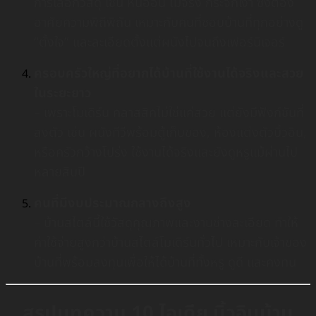
การเลือกวัสดุ เช่น หินอ่อน ไม้จริง กระจกเงา ซึ่งต้อง
อาศัยความพิถีพิถัน เหมาะกับคนที่ชอบบ้านที่ทุกอย่างดู
“ตั้งใจ” และละเอียดตั้งแต่ผนังไปจนถึงเฟอร์นิเจอร์
ครอบครัวใหญ่ที่อยากได้บ้านที่ใช้งานได้จริงและสวย
ในระยะยาว
– เพราะโมเดิร์น คลาสสิคไม่ใช่แค่สวย แต่ยังมีฟังก์ชันที่
ลงตัว เช่น ผนังทีวีพร้อมตู้เก็บของ, ห้องแต่งตัวบิ้วอิน,
หรือครัวกว้างโปร่ง ใช้งานได้จริงและยังดูหรูแม้ผ่านไป
หลายสิบปี
คนที่มีงบประมาณกลางถึงสูง
– บ้านสไตล์นี้ใช้วัสดุคุณภาพและงานช่างละเอียด ทำให้
ค่าใช้จ่ายสูงกว่าบ้านสไตล์โมเดิร์นทั่วไป เหมาะกับเจ้าของ
บ้านที่พร้อมลงทุนเพื่อให้ได้บ้านที่ทั้งหรู ดูดี และคงทน
สรุปบทความ 10 ไอเดีย บิ้วอินบ้าน