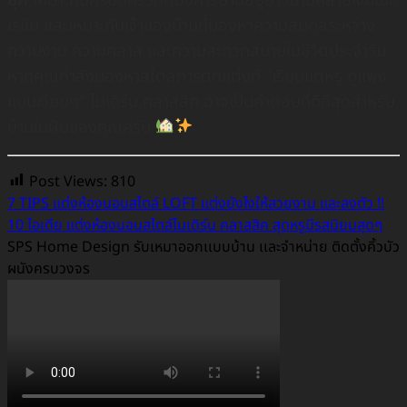
เรชัน และเหมาะกับเจ้าของบ้านที่มองหาความสมดุลระหว่าง
ความงาม ความคลาส และความสะดวกสบายในชีวิตประจำวัน
หากคุณกำลังมองหาสไตล์การตกแต่งที่ “เรียบแต่หรู ดูแพง
แบบเงียบๆ” โมเดิร์น คลาสสิค อาจเป็นคำตอบที่ดีที่สุดสำหรับ
บ้านในฝันของคุณครับ
Post Views:
810
7 TIPS แต่งห้องนอนสไตล์ LOFT แต่งยังไงให้สวยงาม และลงตัว !!
10 ไอเดีย แต่งห้องนอนสไตล์โมเดิร์น คลาสสิค สุดหรูมีรสนิยมสุดๆ
SPS Home Design รับเหมาออกเเบบบ้าน เเละจำหน่าย ติดตั้งคิ้วบัว
ผนังครบวงจร