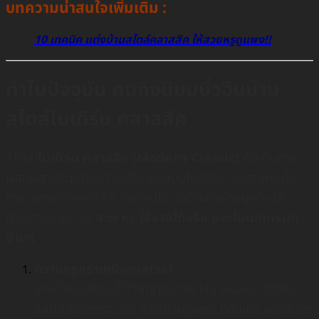
บทความน่าสนใจเพิ่มเติม :
10 เทคนิค แต่งบ้านสไตล์คลาสสิค ให้สวยหรูดูเเพง!!
ทำไมปัจจุบัน คนถึงนิยมบิ้วอินบ้าน
สไตล์โมเดิร์น คลาสสิค
สไตล์
โมเดิร์น คลาสสิค (Modern Classic)
ถือเป็นการ
ผสมผสานระหว่างความเรียบหรูแบบโมเดิร์น กับเสน่ห์เหนือ
กาลเวลาของคลาสสิค ซึ่งตอบโจทย์เจ้าของบ้านยุคใหม่ที่
ต้องการบ้านที่ทั้ง
สวย หรู ใช้งานได้จริง และไม่ตกเทรนด์
ง่ายๆ
ความหรูหราเหนือกาลเวลา
งานบิ้วอินสไตล์นี้ใช้วัสดุคุณภาพ เช่น หินอ่อน ไม้จริง
และใส่ดีเทลกรอบบัว ทำให้บ้านดูแพง มีชั้นเชิง และยังคง