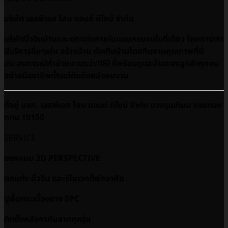
บริษัท เอสพีเอส โฮม แอนด์ ดีไซน์ จำกัด
บริษัทบิ้วอินบ้านและตกแต่งภายในแบบครบจบในที่เดียว โดยทางเรา
มีบริการอื่นๆเช่น สร้างบ้าน ต่อเติมบ้านโดยทีมงานคุณภาพที่มี
ประสบการณ์ทำบ้านนานกว่า10ปี ที่พร้อมดูเเลบ้านของลูกค้าทุกคน
อย่างมืออาชีพตั้งแต่ต้นถึงหลังจบงาน
ที่อยู่ บจก. เอสพีเอส โฮม แอนด์ ดีไซน์ จำกัด บางขุนเทียน จอมทอง
กทม 10150
SERVICE
ออกแบบ 3D PERSPECTIVE
ตกแต่ง บิ้วอิน และรีโนเวทที่พักอาศัย
ปูพื้นกระเบื้องยาง SPC
ติดตั้งหลังคากันสาดทุกรุ่น