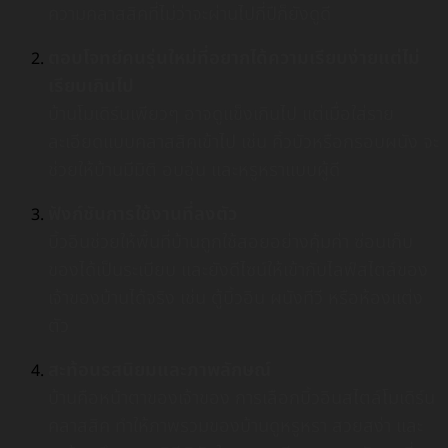
ความคลาสสิคที่ไม่ว่าจะผ่านไปกี่ปีก็ยังดูดี
ตอบโจทย์คนรุ่นใหม่ที่อยากได้ความเรียบง่ายแต่ไม่
เรียบเกินไป
บ้านโมเดิร์นเพียวๆ อาจดูแข็งเกินไป แต่เมื่อใส่ราย
ละเอียดแบบคลาสสิคเข้าไป เช่น คิ้วบัวหรือกรอบผนัง จะ
ช่วยให้บ้านมีมิติ อบอุ่น และหรูหราแบบผู้ดี
ฟังก์ชันการใช้งานที่ลงตัว
บิ้วอินช่วยให้พื้นที่บ้านถูกใช้สอยอย่างคุ้มค่า ซ่อนเก็บ
ของได้เป็นระเบียบ และยังดีไซน์ให้เข้ากับไลฟ์สไตล์ของ
เจ้าของบ้านได้จริง เช่น ตู้บิ้วอิน ผนังทีวี หรือห้องแต่ง
ตัว
สะท้อนรสนิยมและภาพลักษณ์
บ้านคือหน้าตาของเจ้าของ การเลือกบิ้วอินสไตล์โมเดิร์น
คลาสสิค ทำให้ภาพรวมของบ้านดูหรูหรา สวยสง่า และ