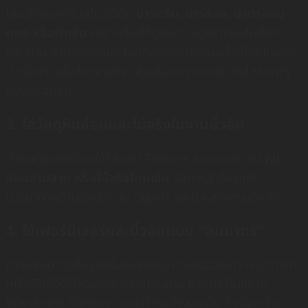
โทนสีที่เหมาะกับสไตล์นี้คือ
ขาวครีม, เทาอ่อน, น้ำตาลอม
ทอง หรือดำเข้ม
เพราะเป็นสีที่ดูอมตะ หรูหราแบบไม่ต้อง
พยายาม สามารถเสริมด้วยสีทองหรือบรอนซ์เล็กน้อยในขอบ
บัว มือจับ หรือไฟตกแต่ง เพื่อเพิ่มบรรยากาศ Old Money
แบบมีรสนิยม
3. ใส่วัสดุหินอ่อนและไม้จริงในงานบิ้วอิน
บิ้วอินที่ดูแพงต้องใช้วัสดุที่มี Texture ธรรมชาติ เช่น
หิน
อ่อนลายสวย หรือไม้จริงโทนเข้ม
วัสดุเหล่านี้ช่วยให้
บรรยากาศบ้านดูหนักแน่น มีมูลค่า และไม่หลุดเทรนด์ง่ายๆ
4. ใช้เฟอร์นิเจอร์และบิ้วอินแบบ “สมมาตร”
ความสมมาตรคือจุดเด่นของบ้านสไตล์คนรวยเก่า เช่น การทำ
ผนังทีวีให้มีตู้บิ้วอินซ้าย-ขวาสมดุลกัน หรือทำ Built-in
Wardrobe ที่มีกรอบประตูเท่ากันทั้งสองฝั่ง สิ่งนี้จะสร้าง