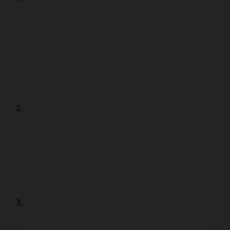
เส้นสายโมเดิร์นที่เรียบคม ผสานคิ้วบัว กรอบผนัง และ
วัสดุธรรมชาติ (ไม้–หินอ่อน) ให้ภาพรวม “แพงแบบผู้ดี”
ที่ไม่ตกเทรนด์ง่าย ๆ ช่วยให้บ้านมีภาพลักษณ์ดีและมี
โอกาสเพิ่มมูลค่าขายต่อ
Tip:
เลือกเฉดสีอมเทา/ครีม และลายหินที่ไม่หวือหวา จะ
อยู่ได้นานโดยไม่เบื่อ
บาลานซ์ระหว่างความทันสมัยกับความอบอุ่น
โมเดิร์นให้ความเรียบสะอาด คลาสสิคเติมเลเยอร์และ
ความอบอุ่น ทำให้บ้านทั้ง “เป็นระเบียบ” และ “มีบุคลิก”
เห็นชั้นเชิงแต่ไม่แข็งทื่อ
Tip:
ใช้บัว/กรอบที่โปรไฟล์บาง เรียบ ไม่ฟู ๆ จะคงความ
โมเดิร์นไว้ได้ดี
งานบิ้วอินช่วยจัดระเบียบและซ่อนความรก
ตู้บิ้วอินเต็มผนัง ผนังทีวีมีช่องเก็บ ซ่อนสายไฟ/