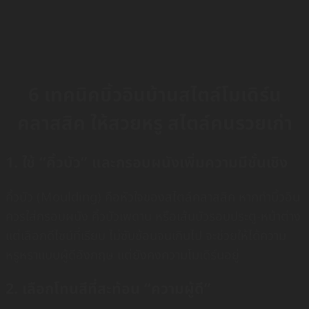
6 เทคนิคบิ้วอินบ้านสไตล์โมเดิร์น
คลาสสิค ให้สวยหรู สไตล์คนรวยเก่า
1. ใช้ “คิ้วบัว” และกรอบผนังเพิ่มความมีชั้นเชิง
คิ้วบัว (Moulding) คือหัวใจของสไตล์คลาสสิค หากทำบิ้วอิน
ควรใส่กรอบผนัง คิ้วบัวเพดาน หรือเส้นบัวรอบประตู-หน้าต่าง
แต่เลือกดีไซน์ที่เรียบ ไม่ซับซ้อนจนเกินไป จะช่วยให้ได้ความ
หรูหราแบบผู้ดีอังกฤษ แต่ยังคงความโมเดิร์นอยู่
2. เลือกโทนสีที่สะท้อน “ความผู้ดี”