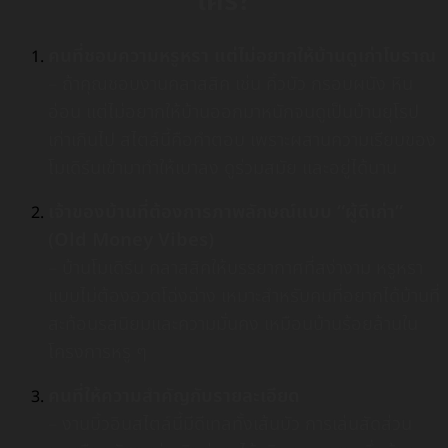
ใคร?
คนที่ชอบความหรูหรา แต่ไม่อยากให้บ้านดูเก่าโบราณ
– ถ้าคุณชอบงานคลาสสิค เช่น คิ้วบัว กรอบผนัง หิน
อ่อน แต่ไม่อยากให้บ้านออกมาหนักจนดูเป็นบ้านยุโรป
เก่าเกินไป สไตล์นี้คือคำตอบ เพราะผสานความเรียบของ
โมเดิร์นเข้ามาทำให้เบาลง ดูร่วมสมัย และอยู่ได้นาน
เจ้าของบ้านที่ต้องการภาพลักษณ์แบบ “ผู้ดีเก่า”
(Old Money Vibes)
– บ้านโมเดิร์น คลาสสิคให้บรรยากาศที่สง่างาม หรูหรา
แบบไม่ต้องอวดโฉ่งฉ่าง เหมาะสำหรับคนที่อยากได้บ้านที่
สะท้อนรสนิยมและความมั่นคง เหมือนบ้านร้อยล้านใน
โครงการหรู ๆ
คนที่ให้ความสำคัญกับรายละเอียด
– งานบิ้วอินสไตล์นี้มีดีเทลทั้งเส้นบัว การเล่นสัดส่วน