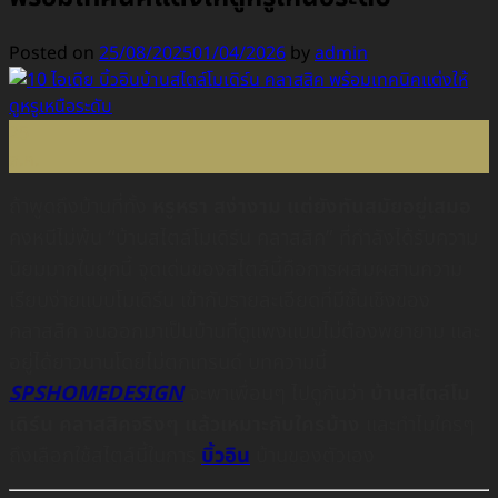
Posted on
25/08/2025
01/04/2026
by
admin
25
ส.ค.
ถ้าพูดถึงบ้านที่ทั้ง
หรูหรา สง่างาม แต่ยังทันสมัยอยู่เสมอ
คงหนีไม่พ้น “บ้านสไตล์โมเดิร์น คลาสสิค” ที่กำลังได้รับความ
นิยมมากในยุคนี้ จุดเด่นของสไตล์นี้คือการผสมผสานความ
เรียบง่ายแบบโมเดิร์น เข้ากับรายละเอียดที่มีชั้นเชิงของ
คลาสสิค จนออกมาเป็นบ้านที่ดูแพงแบบไม่ต้องพยายาม และ
อยู่ได้ยาวนานโดยไม่ตกเทรนด์ บทความนี้
SPSHOMEDESIGN
จะพาเพื่อนๆ ไปดูกันว่า
บ้านสไตล์โม
เดิร์น คลาสสิคจริงๆ แล้วเหมาะกับใครบ้าง
และทำไมใครๆ
ถึงเลือกใช้สไตล์นี้ในการ
บิ้วอิน
บ้านของตัวเอง