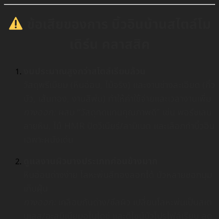
ข้อเสียของการ บิ้วอินบ้านสไตล์โม
เดิร์น คลาสสิค
งบประมาณสูงกว่าสไตล์เรียบล้วน
วัสดุพรีเมียม (หินอ่อน, ไม้จริง) และงานช่างละเอียด (คิ้ว
บัว, เส้นทอง, งานสีพ่น) ทำให้ค่าใช้จ่ายและเวลางานเพิ่ม
ทางออก:
ผสม “วัสดุทดแทนคุณภาพดี” เช่น พอร์ซเลน
ลายหิน, ไม้ HMR ปิดวีเนียร์/ลามิเนต และเลือกทำบิ้วอิน
เฉพาะผนังเด่น
ดูแลงานผิวบางประเภทค่อนข้างมาก
หินอ่อนด่างง่าย โลหะพ่นสีทองลอกได้ บัวหลายซอกมุม
เก็บฝุ่น
ทางออก:
เคลือบกันด่าง/ซีลผิว เปลี่ยนโลหะพ่นเป็นสเต
นเลส/อะลูมิเนียมอโนไดซ์ และดีไซน์บัวโปรไฟล์เรียบ ลด