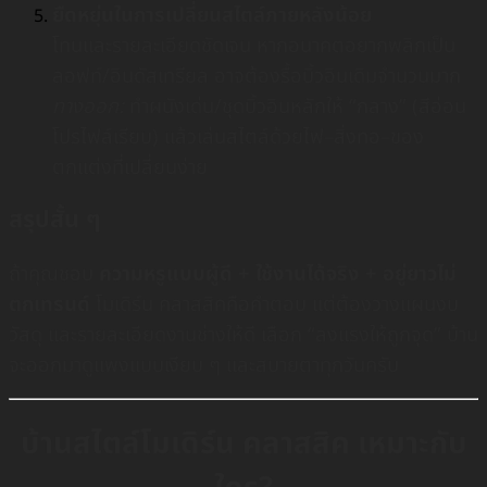
ยืดหยุ่นในการเปลี่ยนสไตล์ภายหลังน้อย
โทนและรายละเอียดชัดเจน หากอนาคตอยากพลิกเป็น
ลอฟท์/อินดัสเทรียล อาจต้องรื้อบิ้วอินเดิมจำนวนมาก
ทางออก:
ทำผนังเด่น/ชุดบิ้วอินหลักให้ “กลาง” (สีอ่อน
โปรไฟล์เรียบ) แล้วเล่นสไตล์ด้วยไฟ–สิ่งทอ–ของ
ตกแต่งที่เปลี่ยนง่าย
สรุปสั้น ๆ
ถ้าคุณชอบ
ความหรูแบบผู้ดี + ใช้งานได้จริง + อยู่ยาวไม่
ตกเทรนด์
โมเดิร์น คลาสสิคคือคำตอบ แต่ต้องวางแผนงบ
วัสดุ และรายละเอียดงานช่างให้ดี เลือก “ลงแรงให้ถูกจุด” บ้าน
จะออกมาดูแพงแบบเงียบ ๆ และสบายตาทุกวันครับ
บ้านสไตล์โมเดิร์น คลาสสิค เหมาะกับ