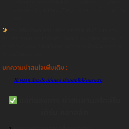
สะท้อนถึงความพิถีพิถันในรายละเอียด เหมาะกับคนที่
อยากได้บรรยากาศแบบ “บ้านคนรวยเก่า” ที่มีคลาสในตัว
เอง
สรุปก็คือ บ้านสไตล์โมเดิร์น คลาสสิค เป็นที่นิยมเพราะ
สามารถ “บาลานซ์” ได้ทั้งความทันสมัยและความหรูหราเหนือ
กาลเวลา ตอบโจทย์ทั้งเรื่องความสวยงาม ฟังก์ชัน และภาพ
ลักษณ์ไปพร้อมกัน
บทความน่าสนใจเพิ่มเติม :
ไม้ HMR คืออะไร มีกี่เกรด เลือกยังไงให้เหมาะสม
ข้อดีของการ บิ้วอินบ้านสไตล์โม
เดิร์น คลาสสิค
หรูหราเหนือกาลเวลา เพิ่มมูลค่าบ้าน