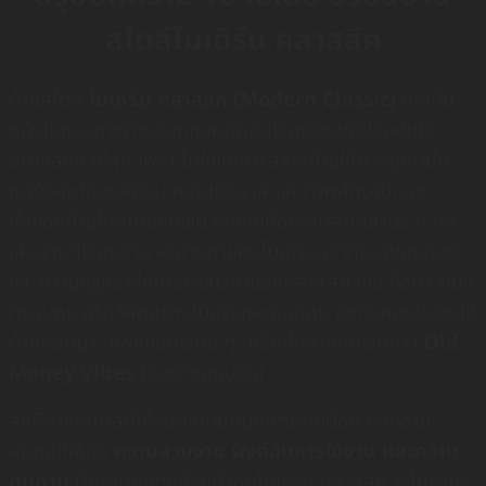
สไตล์โมเดิร์น คลาสสิค
บ้านสไตล์
โมเดิร์น คลาสสิค (Modern Classic)
ถือเป็น
หนึ่งในแนวทางการออกแบบที่ตอบโจทย์คนยุคปัจจุบันได้
อย่างลงตัวที่สุด เพราะไม่ใช่แค่การสร้างบ้านให้น่าอยู่เท่านั้น
แต่ยังสะท้อนรสนิยม ความมีคลาส และภาพลักษณ์ของ
เจ้าของบ้านได้อย่างชัดเจน จุดเด่นคือการผสมผสานระหว่าง
เส้นสายที่เรียบง่าย สะอาดตาของโมเดิร์น เข้ากับรายละเอียด
และความหรูหราที่เหนือกาลเวลาของคลาสสิค เช่น คิ้วบัว ผนัง
กรอบหรู หรือวัสดุอย่างไม้จริงและหินอ่อน ซึ่งทั้งหมดนี้ช่วยให้
บ้านออกมา “แพงแบบเงียบ ๆ” หรือที่หลายคนเรียกว่า
Old
Money Vibes
ได้อย่างสมบูรณ์
สิ่งที่ทำให้สไตล์นี้ได้รับความนิยมอย่างต่อเนื่อง คือความ
สมดุลที่ให้ทั้ง
ความสวยงาม ฟังก์ชันการใช้งาน และความ
ทนทาน
บ้านที่ตกแต่งด้วยบิ้วอินโมเดิร์น คลาสสิค จะไม่เพียง