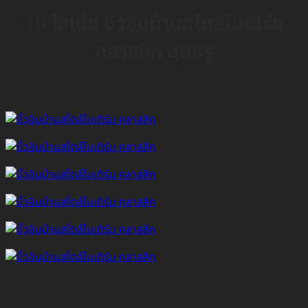
10 ไอเดีย บิ้วอินบ้านสไตล์โมเดิร์น
คลาสสิค สุดหรู