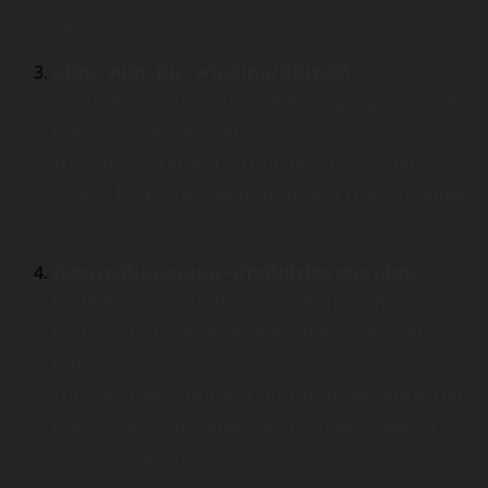
ร่อง
เสี่ยง “หนัก–ทึบ” หากสเกล/สีไม่พอดี
บัวหนาเกิน, สีเข้มทั้งผนัง, ลายหินใหญ่ทุกผืน อาจทำให้
ห้องอึดอัดและแก่กว่าวัย
ทางออก:
รักษาสมดุล ระนาบเรียบ 70% + เลเยอร์
20% + ไฮไลต์ 10% ใช้สีอ่อนเป็นฐาน ตัดดำ/ทองเฉพาะ
จุด
ต้องการทีมออกแบบ–ช่างที่เข้าใจรายละเอียด
โปรไฟล์บัว, แนวเสี้ยนไม้, จ๊อยน์เส้นโลหะ, การต่อรอย
หิน ต้องเนี้ยบ ไม่งั้นภาพรวมจะ “แทนที่จะหรู กลับดู
หลุด”
ทางออก:
ดูพอร์ตงานจริง นัดทำม็อกอัพตัวอย่าง (เช่น
มุมบัว/บานตู้/รอยต่อหิน) และทำ shop drawing
ละเอียดก่อนผลิต