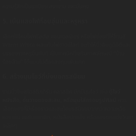
ความรู้สึกเป็นระเบียบ สง่างาม และมั่นคง
5. เน้นแสงไฟที่อบอุ่นและหรูหรา
เลือกใช้โคมไฟคริสตัล แชนเดอเลียร์ หรือไฟซ่อนที่ให้โทนสี
Warm White ผสมกับไฟดาวน์ไลท์ จะทำให้บิ้วอินดูมีมิติและ
บรรยากาศหรูขึ้นทันที เป็นเทคนิคที่เสริมภาพลักษณ์ “บ้าน
ร้อยล้าน” ได้แบบไม่ต้องลงทุนเพิ่มมาก
6. สร้างมุมโชว์ที่บ่งบอกรสนิยม
งานบิ้วอินสไตล์โมเดิร์น คลาสสิค มักมีมุมโชว์ เช่น
ตู้โชว์
หนังสือ, ชั้นวางของสะสม, หรือมุมใส่กรอบรูปศิลป์
ควร
เลือกของที่มีเรื่องราวและสะท้อนรสนิยมมากกว่าความหวือ
หวา เช่น แจกันเซรามิก, หนังสือปกแข็ง หรือของตกแต่งวินเท
จเล็กๆ