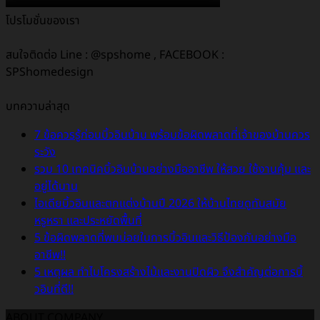
โปรโมชั่นของเรา
สนใจติดต่อ Line : @spshome , FACEBOOK :
SPShomedesign
บทความล่าสุด
7 ข้อควรรู้ก่อนบิ้วอินบ้าน พร้อมข้อผิดพลาดที่เจ้าของบ้านควร
ระวัง
รวม 10 เทคนิคบิ้วอินบ้านอย่างมืออาชีพ ให้สวย ใช้งานคุ้ม และ
อยู่ได้นาน
ไอเดียบิ้วอินและตกแต่งบ้านปี 2026 ให้บ้านไทยดูทันสมัย
หรูหรา และประหยัดพื้นที่
5 ข้อผิดพลาดที่พบบ่อยในการบิ้วอินและวิธีป้องกันอย่างมือ
อาชีพ!!
5 เหตุผล ทำไมโครงสร้างไม้และงานปิดผิว จึงสำคัญต่อการบิ้
วอินที่ดี!!
ABOUT COMPANY