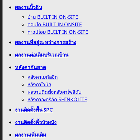
ผลงานบิ้วอิน
บ้าน BUILT IN ON-SITE
คอนโด BUILT IN ONSITE
ทาวน์โฮม BUILT IN ON-SITE
ผลงานที่อยู่ระหว่างการสร้าง
ผลงานต่อเติมบริเวณบ้าน
หลังคากันสาด
หลังคาเมทัลชีท
หลังคาไวนิล
ผลงานติดตั้งหลังคาโพลิตัน
หลังคาอะครีลิค SHINKOLITE
งานติดตั้งพื้น SPC
งานติดตั้งคิ้วบัวผนัง
ผลงานเพิ่มเติม