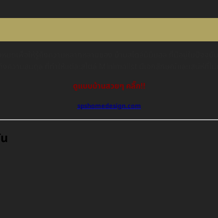
มดเพื่อให้รู้ถึงความหลากหลายของ บ้านสไตล์มินิมอล ที่มีอยู่ในปัจจุ
นึงถึงความสมดุล ที่ทำให้แต่ละสไตล์ Minimalist มีเอกลักษณ์และเสน่ห์ที่ไม
ดูแบบบ้านสวยๆ คลิ๊ก!!
spshomedesign.com
ัน