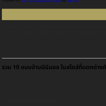
Posted on
07/12/2023
28/01/2024
by
admin
07
ธ.ค.
ในบทความนี้ เราจะมาเจาะลึกถึงลักษณะเฉพาะของ แบบบ้านมินิมอล ทั้งห
สะอ้านเท่านั้น แต่ยังเน้นการใช้สีสัน วัสดุต่าง ๆ และการจัดเรียงที่คำ
รวม 10 แบบบ้านมินิมอล ในสไตล์ที่เเตกต่างก
1. Minimalist Traditional