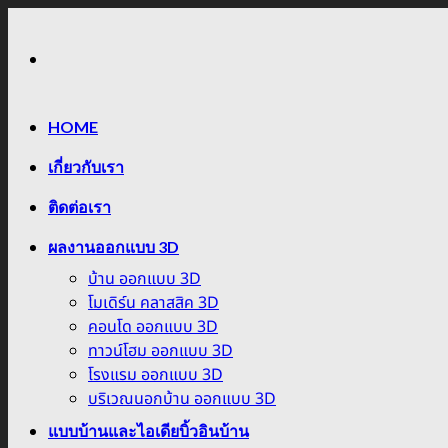
Skip
to
content
HOME
เกี่ยวกับเรา
ติดต่อเรา
ผลงานออกแบบ 3D
บ้าน ออกแบบ 3D
โมเดิร์น คลาสสิค 3D
คอนโด ออกแบบ 3D
ทาวน์โฮม ออกแบบ 3D
โรงแรม ออกแบบ 3D
บริเวณนอกบ้าน ออกแบบ 3D
แบบบ้านและไอเดียบิ้วอินบ้าน