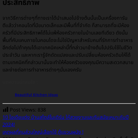
ประสิทธิภาพ
จากวิธีการต่างๆที่ทางเราได้นำเสนอไปข้างต้นนั้นเป็นเครื่องการัน
ตีเเล้วว่าคอนโดที่มีขนาดเล็กและมีพื้นที่ที่จำกัด ก็สามารถที่จะมีห้อง
ครัวที่มีประสิทธิภาพได้ไม่แพ้ห้องครัวภายในบ้านเลยทีเดียว ดังนั้น
พื้นที่คับแคบภายในคอนโดจะไม่ใช่ปัญหาสำหรับคนที่รักการทำอาหาร
อีกต่อไปถ้าคุณได้เอาเทคนิคเหล่านี้ที่กล่าวมาข้างต้นไปปรับใช้ในชีวิต
ประจำวัน และหากเรารู้จักดัดแปลงและปรับเปลี่ยนห้องครัวเดิมให้ได้
ตามเทคนิคที่กล่าวมานั้นจะทำให้ห้องครัวของคุณมีความสะดวกสบาย
และง่ายต่อการทำอาหารต่างๆนั่นเองครับ
บทความน่าสนใจ :
Beautiful Kitchen ideas
Post Views:
838
10 ไอเดียแต่ง บ้านสไตล์โมเดิร์น ให้สวยงามและทันสมัยเหมาะกับปี
2024!
เหตุผลที่คนส่วนใหญ่เลือกใช้ ตู้แขวนผนัง !