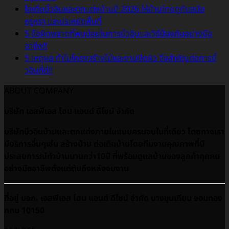
ไอเดียบิ้วอินและตกแต่งบ้านปี 2026 ให้บ้านไทยดูทันสมัย
หรูหรา และประหยัดพื้นที่
5 ข้อผิดพลาดที่พบบ่อยในการบิ้วอินและวิธีป้องกันอย่างมือ
อาชีพ!!
5 เหตุผล ทำไมโครงสร้างไม้และงานปิดผิว จึงสำคัญต่อการบิ้
วอินที่ดี!!
ABOUT COMPANY
บริษัท เอสพีเอส โฮม แอนด์ ดีไซน์ จำกัด
บริษัทบิ้วอินบ้านและตกแต่งภายในแบบครบจบในที่เดียว โดยทางเรา
มีบริการอื่นๆเช่น สร้างบ้าน ต่อเติมบ้านโดยทีมงานคุณภาพที่มี
ประสบการณ์ทำบ้านนานกว่า10ปี ที่พร้อมดูเเลบ้านของลูกค้าทุกคน
อย่างมืออาชีพตั้งแต่ต้นถึงหลังจบงาน
ที่อยู่ บจก. เอสพีเอส โฮม แอนด์ ดีไซน์ จำกัด บางขุนเทียน จอมทอง
กทม 10150