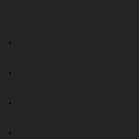
ธรรมชาติจากหน้าต่างที่ช่วยให้บรรยากาศดูสดชื่นและเหมาะกับ
การใช้งานในชีวิตประจำวัน
รายละเอียดงานบิ้วอิน
ตู้บิ้วอินซ่อนเครื่องซัก–อบผ้า
ออกแบบช่องบิ้วอินสำหรับ
วางเครื่องซักผ้าและเครื่องอบผ้าแบบซ้อน ช่วยประหยัด
พื้นที่และทำให้ห้องดูเรียบร้อย
ตู้เก็บของบิ้วอินเต็มผนัง
ใช้ตู้หน้าบานเรียบสไตล์คลาสสิก
สำหรับเก็บอุปกรณ์ซักผ้าและของใช้ต่าง ๆ ช่วยให้พื้นที่ดู
สะอาดตา
ชั้นเปิดบิ้วอินพร้อมไฟซ่อน
เพิ่มชั้นวางของด้านข้าง
พร้อมไฟซ่อนโทนอุ่น ช่วยให้หยิบใช้งานสะดวกและเพิ่มมิติ
ความสวยงามให้ห้อง
มุมใช้งานอเนกประสงค์
จัดพื้นที่ว่างใกล้หน้าต่างสำหรับ