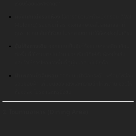
เรียบร้อยและสะอาดตา
ผนังตกแต่งรอบห้อง
ใช้การตีบัวและทำผนังกรอบ (Wall
Molding) รอบพื้นที่ สร้างเอกลักษณ์สไตล์คลาสสิกที่
ดูหรู แต่คุมเส้นให้เรียบ ไม่รกสายตา ทำให้ห้องยังดูโมเดิร์น
ซุ้มโค้งทางเดิน
ออกแบบเป็นซุ้มโค้งแบบคลาสสิก เชื่อม
ต่อพื้นที่ใช้งานภายในบ้าน ช่วยเพิ่มมิติให้กับห้องนั่งเล่น
และทำให้การไหลของพื้นที่ดูนุ่มนวล ไม่แข็งทื่อ
ฝ้าเพดานบิ้วอินหลุม
ออกแบบฝ้าซ้อนระดับ พร้อมไฟซ่อน
รอบขอบฝ้า เพิ่มมิติของแสงและความลึกให้เพดาน ช่วยให้
ห้องดูสูง โปร่ง และหรูยิ่งขึ้น
2. โซนทานอาหาร (Dining Area)