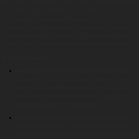
ชีวิตประจำวันและการต้อนรับแขกคนสำคัญ ดีไซน์จึงเลือกใช้โทน
สีขาว–ครีมเป็นหลัก เพื่อสร้างความโปร่ง โล่ง สบายตา ผสานกับ
ลวดลายคลาสสิกและเส้นสายที่เรียบคมแบบโมเดิร์น ทำให้
บรรยากาศโดยรวมดูหรูอย่างมีระดับ แต่ยังคงความผ่อนคลาย
ไม่เป็นทางการจนเกินไป เหมาะกับบ้านที่ต้องการภาพลักษณ์
เรียบร้อย สงบ และสะท้อนรสนิยมของเจ้าของบ้านอย่างชัดเจน
รายละเอียดงานบิ้วอิน
ผนังทีวีบิ้วอิน
ออกแบบเป็นผนังกรอบคลาสสิก กรุด้วย
หินอ่อนลายธรรมชาติบริเวณกึ่งกลาง เพิ่มความโดดเด่น
และหรูหราให้เป็นจุดโฟกัสของห้อง ตัดด้วยเส้นบัวรอบ
กรอบอย่างประณีต ช่วยยกระดับผนังทีวีให้ดูเหมือนงาน
สถาปัตยกรรมมากกว่าการตกแต่งทั่วไป
ตู้บิ้วอินใต้ทีวี
ดีไซน์เป็นตู้หน้าบานเรียบผสมกรอบคลาส
สิก ใช้โทนสีเดียวกับผนัง ทำให้กลมกลืนกับพื้นที่โดยรวม
พร้อมฟังก์ชันจัดเก็บอุปกรณ์และซ่อนสายไฟ ช่วยให้ห้องดู