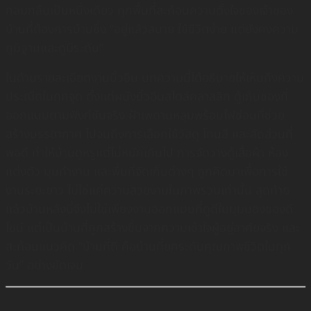
กลมกลืนเป็นหนึ่งเดียว ทุกพื้นที่สะท้อนความตั้งใจของเจ้าของ
บ้านที่ต้องการบ้านซึ่ง “อยู่แล้วสบาย ใช้ชีวิตง่าย แต่ยังคงความ
ภูมิฐานและดูมีระดับ”
ในด้านรายละเอียดงานบิ้วอิน บทความนี้ได้อธิบายให้เห็นถึงความ
ประณีตในทุกจุด ตั้งแต่ผนังบิ้วอินสไตล์คลาสสิก ตู้เก็บของที่
ออกแบบตามฟังก์ชันจริง ฝ้าเพดานหลุมพร้อมไฟซ่อนที่ช่วย
สร้างบรรยากาศ ไปจนถึงการเลือกใช้วัสดุ โทนสี และสัดส่วนที่
พอดี ทำให้บ้านดูหรูแต่ไม่หนักเกินไป การจัดวางตู้เสื้อผ้า ห้อง
แต่งตัว มุมทำงาน และพื้นที่จัดเก็บต่างๆ ถูกคิดมาเพื่อการใช้
งานระยะยาว ไม่ใช่แค่ความสวยงามในภาพรวมเท่านั้น สุดท้าย
แล้วบ้านหลังนี้จึงไม่ใช่เพียงงานออกแบบที่ดูดีในมุมมองของดี
ไซน์ แต่เป็นบ้านที่ถูกสร้างขึ้นจากความเข้าใจผู้อยู่อาศัยจริง และ
สะท้อนแนวคิด “บ้านที่ดี คือบ้านที่ยกระดับคุณภาพชีวิตในทุก
วัน” อย่างชัดเจน