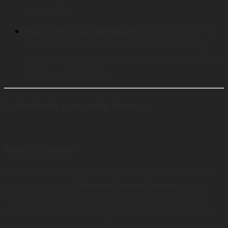
และสะอาดตา
ผนังและทางเดินบิ้วอินต่อเนื่อง
ใช้งานบัวผนังและกรอบ
ตกแต่งต่อเนื่องตลอดแนวทางเดิน สร้างภาพลักษณ์ที่
เรียบร้อยและหรูหรา ทำให้โซนทานอาหารเชื่อมต่อกับพื้นที่
อื่นในบ้านอย่างกลมกลืน
3. ห้องซักผ้า (Laundry Room)
Mood & Concept
ห้องซักผ้าถูกออกแบบให้เป็นพื้นที่ใช้งานที่ดูสะอาด เป็นระเบียบ
และสบายตา ในสไตล์
Modern Classic Practical
ลูกค้า
ต้องการห้องซักผ้าที่ใช้งานง่าย แต่ยังคงความสวยงามเข้ากับ
ภาพรวมของบ้าน โทนสีขาว–ครีมช่วยให้ห้องดูโปร่ง ไม่อึดอัด
และรู้สึกผ่อนคลาย แม้จะเป็นพื้นที่ฟังก์ชันล้วน พร้อมแสง