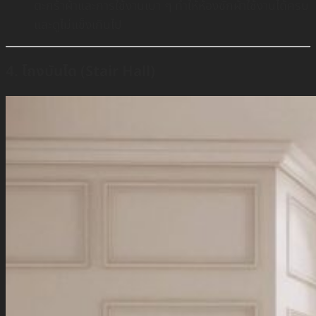
ตะกร้าผ้าและการใช้งานเบา ๆ ทำให้ห้องซักผ้าใช้งานได้ครบ
และดูไม่แข็งเกินไป
4. โถงบันได (Stair Hall)