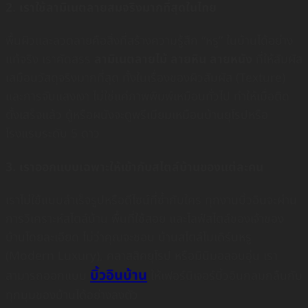
2. เราใช้ลามิเนตลายสมจริงมากที่สุดในไทย
พื้นผิวและลวดลายคือสิ่งที่สร้างความรู้สึก “หรู” ในบ้านได้อย่าง
แท้จริง เราคัดสรร
ลามิเนตลายไม้ ลายหิน ลายหนัง
ที่ให้สัมผัส
เสมือนวัสดุจริงมากที่สุด ทั้งในเรื่องของผิวสัมผัส (Texture)
และการจับแสงเงา ไม่ใช่แค่ภาพพิมพ์เหมือนทั่วไป ทำให้เมื่อติด
ตั้งเสร็จแล้ว ตู้หรือผนังจะดูพรีเมียมเหมือนบ้านยุโรปหรือ
โรงแรมระดับ 5 ดาว
3. เราออกแบบเฉพาะให้เข้ากับสไตล์บ้านของแต่ละคน
เราไม่ใช้แบบสำเร็จรูปหรือดีไซน์ที่ซ้ำกับใคร ทุกงานบิ้วอินจะผ่าน
การวิเคราะห์สไตล์บ้าน พื้นที่ใช้สอย และไลฟ์สไตล์ของเจ้าของ
บ้านโดยละเอียด ไม่ว่าคุณจะชอบ บ้านสไตล์โมเดิร์นหรู
(Modern Luxury), คลาสสิคยุโรป หรือมินิมอลอบอุ่น เรา
บิ้วอินบ้าน
สามารถออกแบบ
ให้เฟอร์นิเจอร์บิ้วอินกลมกลืนกับ
ทุกมุมของบ้านได้อย่างลงตัว