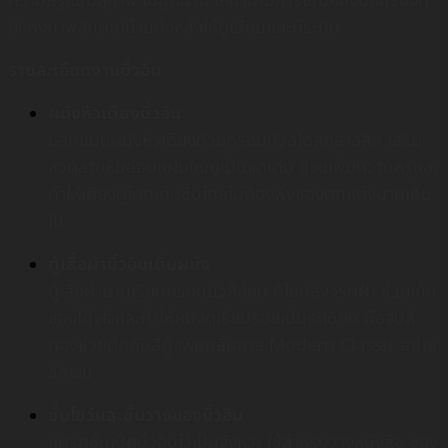
ความหรูแบบสุภาพ ไม่ฉูดฉาด เหมาะกับการเป็นห้องนอนรองที่
ยังคงภาพลักษณ์บ้านทั้งหลังให้ดูเนี้ยบและมีระดับ
รายละเอียดงานบิ้วอิน
ผนังหัวเตียงบิ้วอิน
ออกแบบผนังหัวเตียงด้วยกรอบบัวสไตล์คลาสสิค เสริม
ลวดลายหินอ่อนแผ่นใหญ่เป็นจุดเด่น ช่วยเพิ่มความหรูและ
ทำให้เตียงดูโดดเด่นขึ้นโดยไม่ต้องพึ่งของตกแต่งมากเกิน
ไป
ตู้เสื้อผ้าบิ้วอินเต็มผนัง
ตู้เสื้อผ้าบานเรียบกรอบบัวสีอ่อน ดีไซน์สูงจรดฝ้า ช่วยเก็บ
ของได้จุใจและทำให้ผนังดูเรียบร้อยเป็นระเบียบ มือจับสี
ทองช่วยตัดกับสีตู้ เพิ่มกลิ่นอาย Modern Classic อย่าง
ชัดเจน
ชั้นโชว์และชั้นวางของบิ้วอิน
แทรกชั้นเปิดบิ้วอินไว้เป็นจังหวะ ใช้สำหรับวางหนังสือ ของ