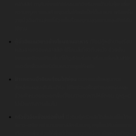
คลาสสิก กรุหินอ่อนลายธรรมชาติบริเวณด้านในซุ้ม เพิ่ม
ความหรูหราและสร้างจุดเด่นให้ผนังฝั่งโต๊ะอาหาร พร้อมชั้น
วางบิ้วอินด้านล่างที่ช่วยทั้งเรื่องความสวยงามและฟังก์ชัน
ใช้งาน
ตู้บิ้วอินแนวยาวข้างโซนทานอาหาร
ดีไซน์ตู้หน้าบานเรียบ
ผสมลายกรอบคลาสสิก ใช้โทนสีเดียวกับผนัง ช่วยเก็บ
ของและจัดระเบียบพื้นที่ให้ดูเรียบร้อย พร้อมเพิ่มเส้นสาย
แนวตั้งเพื่อเสริมมิติและความสูงให้ผนัง
ฝ้าเพดานบิ้วอินพร้อมไฟซ่อน
ออกแบบฝ้าหลุมทรง
สี่เหลี่ยมผสมเส้นโมเดิร์น ใช้ไฟซ่อนเพื่อสร้างแสงนุ่มและ
ช่วยกำหนดขอบเขตพื้นที่โซนทานอาหารให้ชัดเจน ดูหรูแต่
ไม่เป็นทางการเกินไป
ครัวบิ้วอินเชื่อมต่อพื้นที่
บิ้วอินตู้ครัวและไอส์แลนด์ในโทน
สีขาว–ครีม หน้าบานคลาสสิกเรียบหรู กรุท็อปหินอ่อนลาย
เดียวกับพื้น ช่วยให้พื้นที่ทั้งหมดดูต่อเนื่อง เป็นหนึ่งเดียว