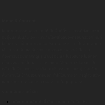
Mood & Concept
โซนทานอาหารถูกออกแบบให้เป็นพื้นที่กึ่งทางการที่ยังคงความ
อบอุ่นและเป็นกันเอง เหมาะกับไลฟ์สไตล์ของครอบครัวยุคใหม่ที่
ใช้โต๊ะอาหารเป็นมากกว่าที่รับประทานอาหาร แต่เป็นพื้นที่พูดคุย
ใช้เวลาร่วมกัน และรับรองแขกอย่างสุภาพ ลูกค้ามีความ
ต้องการบรรยากาศที่ดูหรู เรียบร้อย และโปร่งสบาย ไม่อึดอัด
ดีไซน์จึงเลือกใช้โทนสีขาว–ครีมแบบ Modern Classic เป็น
หลัก เปิดรับแสงธรรมชาติจากผนังกระจกบานใหญ่ ช่วยเชื่อม
พื้นที่ภายในเข้ากับสวนภายนอก ทำให้โซนทานอาหารดูโล่ง สว่าง
และมีชีวิตชีวา พร้อมคงความสง่างามในทุกมุมมอง
รายละเอียดงานบิ้วอิน
ผนังตกแต่งซุ้มโค้งบิ้วอิน
ออกแบบเป็นซุ้มโค้งสไตล์