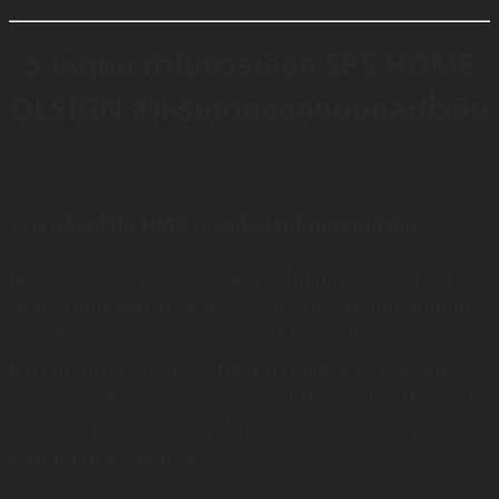
5 เหตุผล ทำไมควรเลือก SPS HOME
DESIGN สำหรับงานออกแบบและบิ้วอิน
1. เราเลือกใช้ไม้ HMR เกรดท็อปสุดในทุกงานบิ้วอิน
เพราะเราเชื่อว่าบ้านหรูต้องอยู่ได้นาน ไม่ใช่แค่สวยช่วงแรกๆ ไม้
HMR (High Moisture Resistance) ที่เราใช้มีคุณสมบัติทน
ความชื้นสูงกว่าพาร์ติเคิลบอร์ดทั่วไป ไม่บวม ไม่บิดงอง่าย และ
เหมาะกับสภาพอากาศเมืองไทยที่มีความชื้นค่อนข้างสูง โดย
เฉพาะในห้องครัว ห้องน้ำ หรือบริเวณที่ติดแอร์ เปิด–ปิดบ่อย ไม้
ชนิดนี้ยังมีพื้นผิวเรียบแน่น ทำให้ติดลามิเนตได้แนบสนิทและ
สวยงามแบบงานพรีเมียม