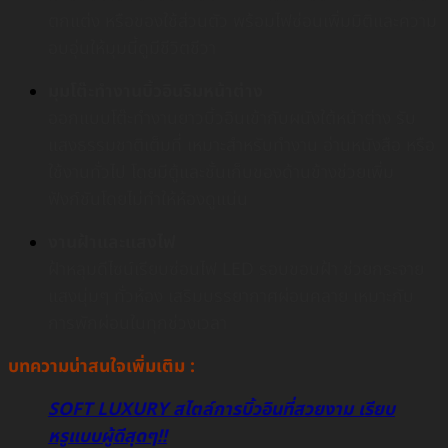
ตกแต่ง หรือของใช้ส่วนตัว พร้อมไฟซ่อนเพิ่มมิติและความ
อบอุ่นให้มุมนี้ดูมีชีวิตชีวา
มุมโต๊ะทำงานบิ้วอินริมหน้าต่าง
ออกแบบโต๊ะทำงานยาวบิ้วอินเข้ากับผนังใต้หน้าต่าง รับ
แสงธรรมชาติเต็มที่ เหมาะสำหรับทำงาน อ่านหนังสือ หรือ
ใช้งานทั่วไป โดยมีตู้และชั้นเก็บของด้านข้างช่วยเพิ่ม
ฟังก์ชันโดยไม่ทำให้ห้องดูแน่น
งานฝ้าและแสงไฟ
ฝ้าหลุมดีไซน์เรียบซ่อนไฟ LED รอบขอบฝ้า ช่วยกระจาย
แสงนุ่มๆ ทั่วห้อง เสริมบรรยากาศผ่อนคลาย เหมาะกับ
การพักผ่อนในทุกช่วงเวลา
บทความน่าสนใจเพิ่มเติม :
SOFT LUXURY สไตล์การบิ้วอินที่สวยงาม เรียบ
หรูแบบผู้ดีสุดๆ!!