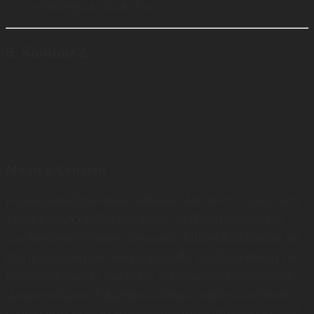
งานที่ดูหรูและเป็นสัดส่วน
6. ห้องนอน 2
Mood & Concept
ห้องนอนห้องนี้ถูกออกแบบมาในแนว
Modern Classic Soft
Luxury
ที่ให้ความรู้สึกสงบ อบอุ่น และใช้งานได้หลากหลาย
ตอบโจทย์ลูกค้าที่ต้องการห้องนอนซึ่งไม่ใช่แค่พื้นที่พักผ่อน แต่
ยังสามารถใช้เป็นมุมทำงาน อ่านหนังสือ หรือใช้เวลาเงียบๆ กับ
ตัวเองได้อย่างลงตัว โทนสีครีม–เบจอ่อนช่วยสร้างบรรยากาศ
ผ่อนคลาย ในขณะที่เส้นสายคลาสสิคและแสงไฟวอร์มไวท์แฝง