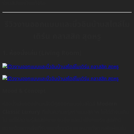
ร่วมสมัยอย่างแท้จริง
รีวิวงานออกแบบและบิ้วอินบ้านสไตล์โม
เดิร์น คลาสสิค สุดหรู
1. ห้องนั่งเล่น (Living Room)
Mood & Concept
ห้องนั่งเล่นของบ้านหลังนี้ถูกออกแบบในสไตล์
Modern
Classic Luxury
ที่เน้นความหรูหราแบบสุภาพ ไม่โอ่อ่าจนเกิน
ไป แต่ให้ความรู้สึกสง่างาม อบอุ่น และน่าใช้งานจริง ลูกค้ามี
ความต้องการพื้นที่รับแขกที่ดูภูมิฐาน เหมาะทั้งการพักผ่อนใน