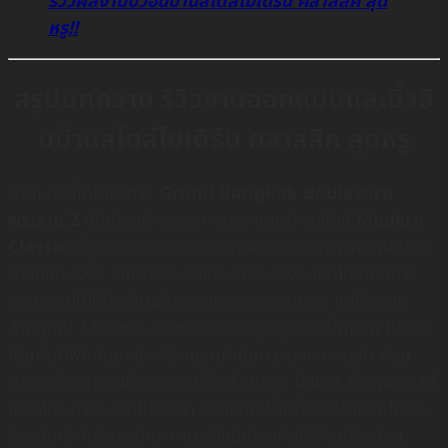
รีวิวผลงานบิ้วอินบ้านสไตล์โมเดิร์น คลาสสิค สุด
หรู!!
สรุปบทความ รีวิวงานออกแบบและบิ้วอิ
นบ้านสไตล์โมเดิร์น คลาสสิค สุดหรู
บ้านหลังนี้ในโครงการ
Grand Bangkok Boulevard
พระราม 2
เป็นตัวอย่างของการออกแบบบ้านสไตล์
Modern
Classic
ที่ถูกถ่ายทอดออกมาอย่างครบถ้วนทั้งภาพลักษณ์และ
การใช้งานจริง จากคำอธิบายของแต่ละห้องจะเห็นได้ชัดว่าการ
ออกแบบไม่ได้มุ่งเน้นเพียงความหรูหราภายนอก แต่ให้ความ
สำคัญกับ
Mood & Concept
ของผู้อยู่อาศัยเป็นหลัก ไม่ว่าจะ
เป็นพื้นที่พักผ่อนอย่างห้องนอนที่เน้นความสงบ อบอุ่น ผ่อน
คลาย ห้องทำงานที่ออกแบบให้ดูเรียบร้อย มีสมาธิ ห้องฟิตเนสที่
โปร่งโล่ง สว่าง และไม่อึดอัด หรือแม้แต่พื้นที่อย่างโถงบันไดและ
ห้องซักผ้า ก็ยังคงรักษาภาษาดีไซน์เดียวกันให้บ้านทั้งหลังดู