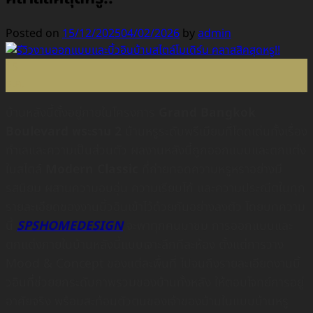
Posted on
15/12/2025
04/02/2026
by
admin
15
ธ.ค.
บ้านหลังนี้ตั้งอยู่ภายในโครงการ
Grand Bangkok
Boulevard พระราม 2
บ้านหรูระดับพรีเมียมที่โดดเด่นทั้งเรื่อง
ทำเลและความเป็นส่วนตัว ผลงานหลังนี้ถูกออกแบบและตกแต่ง
ในสไตล์
Modern Classic
ที่ถ่ายทอดความหรูหราอย่างมี
รสนิยม ผสานความอบอุ่น ความเรียบโก้ และความประณีตในทุก
รายละเอียดของงานบิ้วอินเข้าไว้ด้วยกันอย่างลงตัว
โดยบทความ
นี้
SPSHOMEDESIGN
จะพาทุกคนมาชม การออกแบบและ
ตกแต่งภายในบ้านหลังนี้แบบเจาะลึกทีละห้อง ตั้งแต่การวาง
Mood & Concept ของแต่ละพื้นที่ ไปจนถึงรายละเอียดงานบิ้
วอินที่ช่วยยกระดับภาพรวมของบ้านทั้งหลัง ให้ตอบโจทย์การอยู่
อาศัยจริง พร้อมสะท้อนตัวตนของเจ้าของบ้านในแบบบ้านหรู