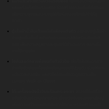
ผนังและฝ้าเพดานบิ้วอินรอบห้อง
ใช้การตีบัวผนังและฝ้า
หลุมพร้อมไฟซ่อนรอบห้อง ช่วยสร้างกรอบพื้นที่ที่ชัดเจน
เพิ่มความสูงและความหรูให้กับห้องนอนโดยไม่ทำให้ดู
อึดอัด
ตู้เสื้อผ้าบิ้วอินเต็มผนังในห้องแต่งตัว
ออกแบบตู้เสื้อผ้า
ทรงสูงเต็มพื้นที่ หน้าบานกรอบคลาสสิกพร้อมมือจับสี
ทอง เพิ่มความหรูหราและจุของได้จำนวนมาก เหมาะกับ
การใช้งานจริง
ไอส์แลนด์กลางห้องแต่งตัวบิ้วอิน
เพิ่มไอส์แลนด์กลาง
สำหรับจัดเก็บเครื่องประดับและของใช้ส่วนตัว ช่วยให้การ
แต่งตัวสะดวกขึ้น และทำให้ห้องแต่งตัวดูมีความเป็น
Luxury Walk-in Closet
โต๊ะเครื่องแป้งบิ้วอินพร้อมกระจกเงา
จัดวางโต๊ะเครื่อง
แป้งบิ้วอินบริเวณปลายห้อง เชื่อมต่อกับกระจกบานใหญ่
เพิ่มความสว่างและฟังก์ชันการใช้งาน พร้อมสร้างมุมใช้