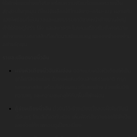
ใช้พักผ่อนอย่างแท้จริง พร้อมความเรียบร้อยและความเป็น
สัดส่วนในทุกมุม ดีไซน์จึงเลือกใช้โทนสีขาว–ครีม–เบจ ผสานกับ
แสงไฟซ่อนที่นุ่มนวลและแสงธรรมชาติจากหน้าต่างบานใหญ่
ทำให้ห้องดูโปร่ง โล่ง และสบายตา ในขณะเดียวกันยังคงความ
สง่างามแบบคลาสสิกที่สะท้อนรสนิยมและฐานะของเจ้าของบ้าน
อย่างชัดเจน
รายละเอียดงานบิ้วอิน
ผนังหัวเตียงบิ้วอินหินอ่อน
ออกแบบผนังหัวเตียงให้เป็น
จุดโฟกัสของห้อง ด้วยแผ่นหินอ่อนลายธรรมชาติ กรุก
รอบคลาสสิก พร้อมไฟซ่อนแนวตั้งสองข้าง ช่วยเพิ่มมิติ
ความหรู และความสมดุลให้กับพื้นที่พักผ่อน
ตู้ข้างเตียงบิ้วอิน
บิ้วอินโต๊ะข้างเตียงทั้งสองฝั่งในดีไซน์
เรียบหรู โทนสีเดียวกับห้อง เพิ่มฟังก์ชันวางของใช้จำเป็น
และช่วยให้ภาพรวมดูเป็นระเบียบ