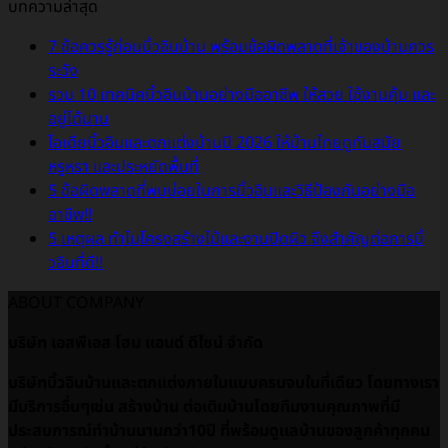
บทความล่าสุด
7 ข้อควรรู้ก่อนบิ้วอินบ้าน พร้อมข้อผิดพลาดที่เจ้าของบ้านควร
ระวัง
รวม 10 เทคนิคบิ้วอินบ้านอย่างมืออาชีพ ให้สวย ใช้งานคุ้ม และ
อยู่ได้นาน
ไอเดียบิ้วอินและตกแต่งบ้านปี 2026 ให้บ้านไทยดูทันสมัย
หรูหรา และประหยัดพื้นที่
5 ข้อผิดพลาดที่พบบ่อยในการบิ้วอินและวิธีป้องกันอย่างมือ
อาชีพ!!
5 เหตุผล ทำไมโครงสร้างไม้และงานปิดผิว จึงสำคัญต่อการบิ้
วอินที่ดี!!
ABOUT COMPANY
บริษัท เอสพีเอส โฮม แอนด์ ดีไซน์ จำกัด
บริษัทบิ้วอินบ้านและตกแต่งภายในแบบครบจบในที่เดียว โดยทางเรา
มีบริการอื่นๆเช่น สร้างบ้าน ต่อเติมบ้านโดยทีมงานคุณภาพที่มี
ประสบการณ์ทำบ้านนานกว่า10ปี ที่พร้อมดูเเลบ้านของลูกค้าทุกคน