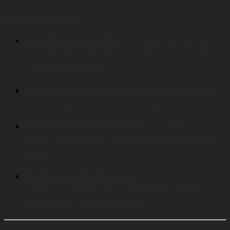
รายละเอียดงานบิ้วอิน
ผนังบิ้วอินกรอบบัวรอบโถง
ตีกรอบผนังสไตล์คลาสสิกอ
ย่างต่อเนื่องทั้งสองฝั่ง เพิ่มความอลังการและความเป็น
ระเบียบให้พื้นที่แนวตั้ง
ฝ้าเพดานหลุมพร้อมไฟซ่อน
ช่วยสร้างมิติของแสงและ
เพิ่มความหรูให้โถงบันได โดยไม่ทำให้พื้นที่ดูอึดอัด
ราวกันตกกระจกพร้อมราวไม้
ใช้กระจกใสเพิ่มความโปร่ง
ผสานราวจับไม้เพื่อให้ความรู้สึกอบอุ่นและปลอดภัยในการ
ใช้งาน
โคมไฟแชนเดอเลียร์เป็นจุดเด่น
แขวนโคมไฟคริสตัล
กลางโถง ทำหน้าที่เป็น Visual Highlight ที่ดึงสายตา
และสะท้อนความหรูของบ้านทั้งหลัง