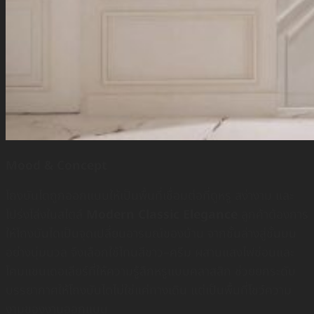
Mood & Concept
โถงบันไดถูกออกแบบให้เป็นพื้นที่เชื่อมต่อที่ดูหรู สง่างาม และ
โปร่งโล่งในสไตล์
Modern Classic Elegance
ลูกค้าต้องการ
ให้โถงบันไดเป็นจุดเปลี่ยนอารมณ์ของบ้าน จากชั้นล่างสู่ชั้นบน
อย่างนุ่มนวล จึงเลือกใช้โทนสีขาว–ครีม ผสานแสงไฟซ่อนและ
โคมแชนเดอเลียร์ที่ให้ความรู้สึกหรูแบบคลาสสิก ช่วยยกระดับ
บรรยากาศให้โถงบันไดไม่ใช่แค่ทางเดิน แต่เป็นพื้นที่โชว์ความ
งามของงานออกแบบ