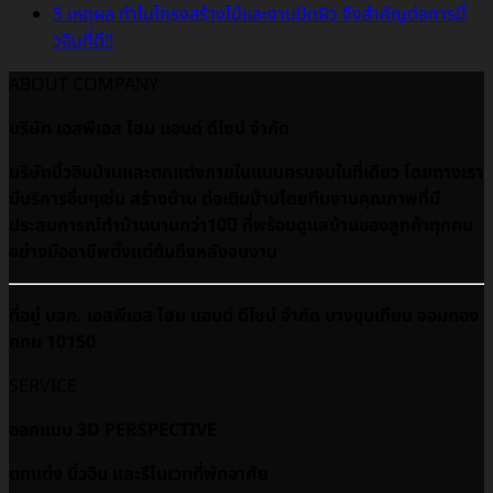
5 เหตุผล ทำไมโครงสร้างไม้และงานปิดผิว จึงสำคัญต่อการบิ้
วอินที่ดี!!
ABOUT COMPANY
บริษัท เอสพีเอส โฮม แอนด์ ดีไซน์ จำกัด
บริษัทบิ้วอินบ้านและตกแต่งภายในแบบครบจบในที่เดียว โดยทางเรา
มีบริการอื่นๆเช่น สร้างบ้าน ต่อเติมบ้านโดยทีมงานคุณภาพที่มี
ประสบการณ์ทำบ้านนานกว่า10ปี ที่พร้อมดูเเลบ้านของลูกค้าทุกคน
อย่างมืออาชีพตั้งแต่ต้นถึงหลังจบงาน
ที่อยู่ บจก. เอสพีเอส โฮม แอนด์ ดีไซน์ จำกัด บางขุนเทียน จอมทอง
กทม 10150
SERVICE
ออกแบบ 3D PERSPECTIVE
ตกแต่ง บิ้วอิน และรีโนเวทที่พักอาศัย