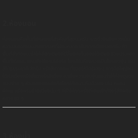
2.ห้องนอน
ห้องนอนคือพื้นที่พักผ่อนที่สำคัญที่สุดนะครับ การบิ้วอินจึงควรเน้น
ความสะดวกและบรรยากาศที่ผ่อนคลาย เริ่มจากเตียงเลยครับ ถ้า
พื้นที่จำกัดแนะนำให้เลือกเตียงที่มีลิ้นชักเก็บของใต้เตียง ช่วยประหยัด
พื้นที่ได้เยอะ แถมยังใช้งานได้จริง โทนสีในห้องควรเป็นโทนอบอุ่น เช่น
สีไม้ธรรมชาติ สีครีม หรือสีเทาอ่อน ที่ช่วยให้จิตใจสงบ การติดไฟซ่อน
ใต้หัวเตียงหรือชั้นวางใกล้เตียง จะเพิ่มความอบอุ่นและทำให้ห้องดูสวย
แบบง่าย ๆ ส่วนของตกแต่งก็เลือกให้เหมาะกับตัวเอง เช่น หมอน
ผ้าห่ม หรือพรมข้างเตียงนุ่ม ๆ ที่ทำให้ทุกครั้งที่เดินเข้าห้องรู้สึกผ่อน
คลายสุด ๆ
3.ห้องน้ำ