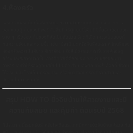
4.ห้องครัว
ห้องครัวต้องเน้นทั้งฟังก์ชันและความสวยงามนะครับ เริ่มจากการ
ออกแบบตู้เก็บของที่พอดีกับพื้นที่ ใช้ตู้แบบบิ้วอินที่มีลิ้นชักเลื่อนออก
ง่าย ๆ หรือช่องเก็บของที่จัดเป็นสัดส่วน วัสดุที่เลือกควรเป็นแบบที่
ทนความร้อนและความชื้น เช่น ไม้ลามิเนตหรือหินสังเคราะห์ โทนสีของ
ห้องครัวควรเป็นสีขาว สีเทาอ่อน หรือสีไม้ธรรมชาติ ที่ช่วยให้ห้องดู
กว้างและสะอาดมากขึ้น การติดไฟใต้ตู้ลอยจะช่วยเพิ่มแสงขณะทำ
อาหารและทำให้ห้องดูทันสมัยไปในตัว ส่วนของตกแต่งก็เลือกที่ใช้งาน
ได้จริง เช่น โหลเก็บเครื่องปรุง หรือชั้นวางอุปกรณ์ครัวที่สวยและ
สะดวกในการหยิบใช้
สรุป HOW TO บิ้วอินบ้านให้สวยงามและมี
ความทันสมัย และคุ้มค่า ต้อนรับปี 2568
ก็ประมาณนี้เลยครับสำหรับไอเดียและเทคนิคการบิ้วอินบ้านให้สวย ทัน
สมัย และคุ้มค่าในปี 2568 จะเห็นว่าจริง ๆ แล้วการบิ้วอินไม่ได้ยาก