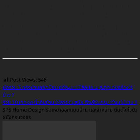
อย่างที่คิด แค่เราวางแผนให้ดี เลือกวัสดุที่เหมาะสม และปรับดีไซน์ให้
เข้ากับความต้องการของแต่ละห้อง ทุกอย่างก็จะออกมาลงตัวเอง
สิ่งสำคัญที่สุดก็คือ อย่าลืมใส่ความเป็นตัวเราเข้าไปในทุก ๆ การ
ออกแบบ เพราะบ้านที่สวยที่สุดก็คือบ้านที่เราอยู่แล้วรู้สึกอบอุ่นและมี
ความสุขที่สุดนั่นเองครับ หวังว่าไอเดียเหล่านี้จะช่วยให้ทุกคนมีบ้านใน
ฝันที่ทั้งสวยและคุ้มค่าต้อนรับปีใหม่นี้นะครับ
Post Views:
548
มัดรวม 5 ทรงบ้านยอดนิยม แต่ละแบบมีลักษณะและจุดเด่นอย่างไร
บ้าง ?
รวม 10 เทคนิค บิ้วอินบ้าน ให้สวยทันสมัย ฟังก์ชันครบ ใช้งบไม่บาน !!
SPS Home Design รับเหมาออกเเบบบ้าน เเละจำหน่าย ติดตั้งคิ้วบัว
ผนังครบวงจร