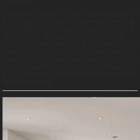
ถึงจะเป็นพื้นที่เล็ก แต่ห้องน้ำก็สำคัญมาก ๆ นะครับ การบิ้วอินห้องน้ำ
ต้องเน้นการใช้พื้นที่ให้คุ้มค่า เช่น การติดชั้นวางของซ่อนในผนัง หรือ
อ่างล้างมือที่มีตู้เก็บของใต้เคาน์เตอร์ แบบนี้จะช่วยจัดระเบียบห้องน้ำ
ให้ดูโล่งสบายตา วัสดุที่ใช้แนะนำให้เลือกแบบที่ทนความชื้น เช่น
กระเบื้องเซรามิกหรือหินสังเคราะห์ ที่ดูแลรักษาง่ายและสวยไปในตัว สี
ที่เหมาะกับห้องน้ำควรเป็นสีขาว สีเทา หรือโทนสีพาสเทลที่ทำให้ห้องดู
สะอาดและสดชื่นมากขึ้น การติดไฟซ่อนบริเวณกระจกจะช่วยเพิ่มความ
สว่างและความหรูไปพร้อมกัน สุดท้ายเติมเต็มบรรยากาศด้วยของ
ตกแต่งเล็ก ๆ อย่างแจกันดอกไม้เล็ก ๆ หรือผ้าขนหนูสีสวย ๆ ที่ทำให้
ห้องน้ำดูมีชีวิตชีวามากขึ้น