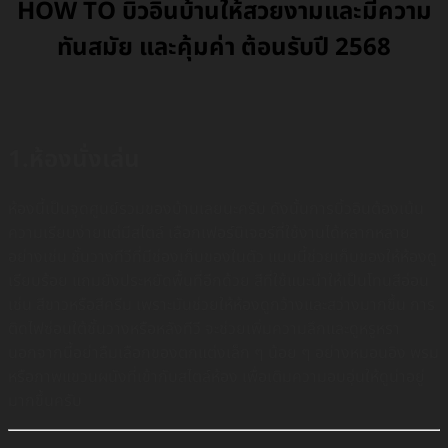
HOW TO บิ้วอินบ้านให้สวยงามและมีความ
ทันสมัย และคุ้มค่า ต้อนรับปี 2568
1.ห้องนั่งเล่น
ห้องนี้เป็นจุดศูนย์รวมของบ้านเลยนะครับ ดังนั้นการบิ้วอินต้องเน้น
ความเรียบง่ายแต่มีสไตล์ เลือกเฟอร์นิเจอร์ที่ใช้งานได้หลากหลาย
อย่างเช่น ชั้นวางทีวีที่มีช่องเก็บของในตัว แบบนี้ช่วยเก็บของให้ห้องดู
เรียบร้อย แถมยังประหยัดพื้นที่อีกด้วย สีที่ใช้แนะนำให้เป็นโทนสีอ่อน
เช่น สีขาวหรือสีครีม เพราะมันช่วยให้ห้องดูกว้างและสว่างมากขึ้น การ
ติดไฟซ่อนใต้ชั้นวางหรือหลังทีวี จะช่วยเพิ่มความลึกและดูหรูหรา
นอกจากนี้อย่าลืมเลือกของตกแต่งเล็ก ๆ น้อย ๆ อย่างหมอนอิง พรม
หรือภาพแขวนผนังที่เข้ากับสไตล์ห้อง เพื่อเติมความอบอุ่นให้ดูน่าอยู่
มากขึ้นครับ