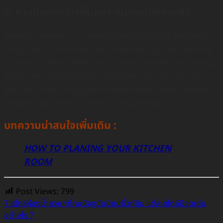
5. ควรมีเเสงสว่างให้เหมาะสมภายในห้องครัว
แสงสามารถเพิ่มความสวยงามให้กับครัวได้อย่างดี โดยเเสงที่
อบอุ่นและกระจายอย่างสม่ำเสมอช่วยให้ครัวดูสบายตาและน่าใช้
งานมากขึ้น ทั้งยังทำให้พื้นที่ครัวดูสวยงามและมีชีวิตชีวามากขึ้น
เเละห้องครัวยังเป็นพื้นที่ที่มีการใช้อุปกรณ์คม เช่น มีด และ
เครื่องครัวต่างๆ การมีแสงสว่างที่เหมาะสมช่วยลดความเสี่ยงต่อ
อุบัติเหตุ เช่น การตัดนิ้วหรือทำอุปกรณ์ตกหล่น
บทความน่าสนใจเพิ่มเติม :
HOW TO PLANING YOUR KITCHEN
ROOM
Post Views:
799
7 สไตล์ห้องน้ำสวยๆที่คนปัจจุบันนิยมบิ้วท์อิน แต่ละสไตล์มีจุดเด่น
อย่างไร ?