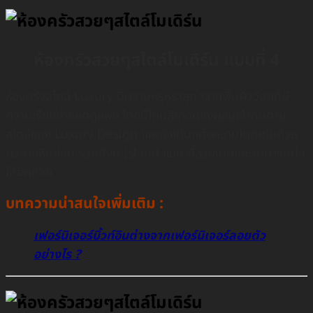
ห้องครัวสวยๆสไตล์โมเดิร์น แบบที่ 4
องครัวสไตล์ Luxury มีความหรูหราสุดๆจากพื้นผิววัสดุที่มี
ห้
ความเรียบง่ายเเต่ดูเเพง โดยมีโทนสีขาวทองผสมเข้ากันตาม
สไตล์ของ Luxury Design เเละยังเติมเเต่งความโดดเด่นด้วย
ผิวลายหินอ่อน รวมถึงมี Island แยก ที่สวยงามเเละสามารถนั่ง
ได้อีกด้วย
บทความน่าสนใจเพิ่มเติม :
เฟอร์นิเจอร์บิ้วท์อินต่างจากเฟอร์นิเจอร์ลอยตัว
อย่างไร ?