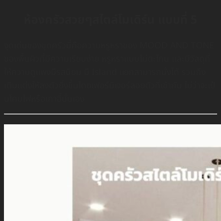
ห้องครัวสวยๆสไตล์โมเดิร์น แบบที่ 5
จุดเด่นของชุดครัวนี้คือความหรูหราของ MOOD AND TONE
ของพื้นผิวที่มีความเรียบง่าย หรูหราเเบบไม่ตะโกน เเละมีวัสดุที่
ให้ความดูเเพงมีรสนิยม มี Island เเยกสามารถนั่งได้ รวมถึง
เติมเเต่งให้ลงตัวยิ่งขึ้นโดยเฟอร์นิเจอร์ลอยตัวที่เช้ากัน ไม่ว่าจะเป้
นโคมไฟหรือเกาอี้นั่นเอง