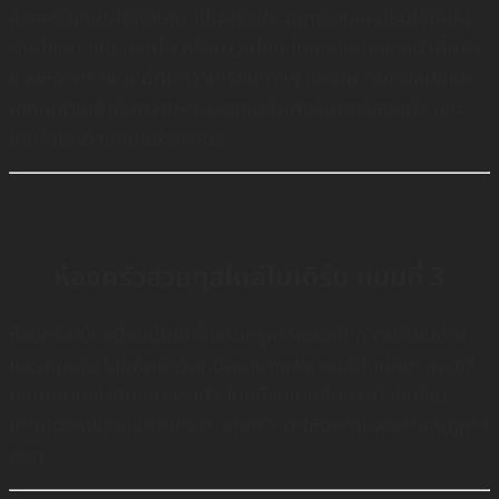
ห้องครัวแบบนี้มีลักษณะเป็นครัวประเภทตัวแอล นิยมใช้กันใน
พื้นที่เเคบ เช่น คอนโด หรือทาวน์โฮม โดยลักษณะของตัวพื้นผิว
ของห้องครัวแบบนี้ที่มีความเรียบง่ายๆ เเละมีความทันสมัยและ
ผสมผสานเข้ากับความหรูหราของตัวเฟอร์นิเจอร์ลอยตัว และ
โคมไฟเข้าด้วยกันอย่างลงตัว
ห้องครัวสวยๆสไตล์โมเดิร์น แบบที่ 3
ห้องครัวสไตล์นี้จะเน้นไปที่ความหรูหราผสมกับความเรียบง่าย
เเละทันสมัย โดยพื้นผิววัสดุมีความดูเเพง เเละมีโทนสีขาวทองที่
ผสมผสานเข้ากันอย่างลงตัว โดยมีจุดเด่นคือการบิ้วอินโซน
เคาน์เตอร์เชื่อมเข้ากันกับตัวชุดครัว ทำให้มีความลงตัวเเละดูหรา
สุดๆ