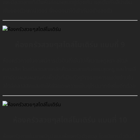
เเละมีลวดลายที่เป็นหินอ่อนผสมอยู่ด้วยกัน เเละตัดกับสีน้ำเงิน
เข้มของตัวเคาน์เตอร์ ซึ่งออกมาได้เข้ากันอย่างลงตัว
ห้องครัวสวยๆสไตล์โมเดิร์น แบบที่ 9
ห้องครัวภายในภาพมีการบิ้วอินที่เน้นไปที่ความหรูหรา สไตล์
คลาสสิค โดยมีลวดลายหลักคือลวดลายหินอ่อนสุดหรู เเละโทนสี
เทาอ่อนผสมผสานกับคิ้วบิ้วที่เป็นตัวชูโรงของการแแต่งบ้านใน
สไตล์คลาสสิคและยังให้ฟีลของความเป็นยุโรปมากยิ่งขึ้นอีกด้วย
ห้องครัวสวยๆสไตล์โมเดิร์น แบบที่ 10
ห้องครัวภายในภาพมีรูปแบบห้องครัวตัวแอล โดยมีการบิ้วอินที่