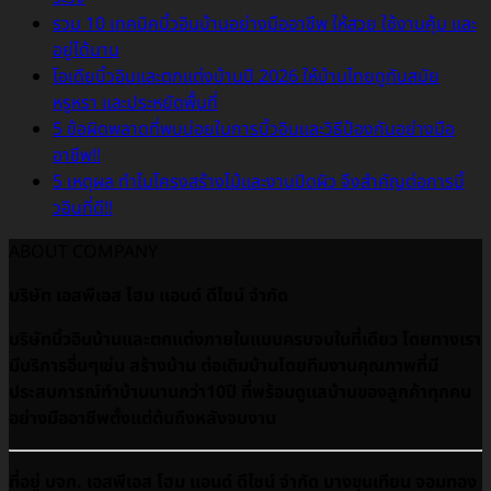
รวม 10 เทคนิคบิ้วอินบ้านอย่างมืออาชีพ ให้สวย ใช้งานคุ้ม และ
อยู่ได้นาน
ไอเดียบิ้วอินและตกแต่งบ้านปี 2026 ให้บ้านไทยดูทันสมัย
หรูหรา และประหยัดพื้นที่
5 ข้อผิดพลาดที่พบบ่อยในการบิ้วอินและวิธีป้องกันอย่างมือ
อาชีพ!!
5 เหตุผล ทำไมโครงสร้างไม้และงานปิดผิว จึงสำคัญต่อการบิ้
วอินที่ดี!!
ABOUT COMPANY
บริษัท เอสพีเอส โฮม แอนด์ ดีไซน์ จำกัด
บริษัทบิ้วอินบ้านและตกแต่งภายในแบบครบจบในที่เดียว โดยทางเรา
มีบริการอื่นๆเช่น สร้างบ้าน ต่อเติมบ้านโดยทีมงานคุณภาพที่มี
ประสบการณ์ทำบ้านนานกว่า10ปี ที่พร้อมดูเเลบ้านของลูกค้าทุกคน
อย่างมืออาชีพตั้งแต่ต้นถึงหลังจบงาน
ที่อยู่ บจก. เอสพีเอส โฮม แอนด์ ดีไซน์ จำกัด บางขุนเทียน จอมทอง