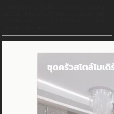
ชุดครัวตัวเเอลภายในภาพนี้มีการบิ้วอินให้ออกมามีความหรูหรา
เเละมีลวดลายที่มีเอกลักษณ์ มีการผสมผสานกันของโทนสีที่ต่าง
กัน แต่นำมารวมกันได้อย่างลงตัว เเละมี Island สุดหรูที่ชูความ
โดดเด่นในดีมากๆเลยทีเดียว