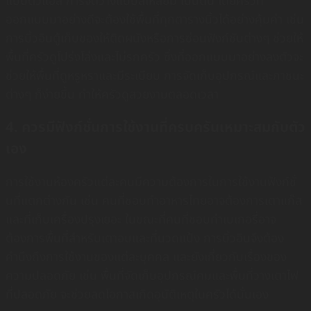
แบบตัวแอล การจัดวางแบบสี่เหลี่ยม เป้นต้น โดยครัวที่
ออกแบบมาอย่างดีจะต้องใช้พื้นที่ทุกตารางนิ้วได้อย่างคุ้มค่า เช่น
การบิ้วอินตู้เก็บของให้ติดผนังหรือการซ่อนฟังก์ชันต่างๆ ช่วยให้
พื้นที่ครัวดูโปร่งโล่งและไม่รกครัว ซึ่งที่ออกแบบมาอย่างลงตัวจะ
ช่วยให้พื้นที่ดูหรูหราและมีระเบียบ การจัดเก็บอุปกรณ์และภาชนะ
ต่างๆ ก็ง่ายขึ้น ทำให้ครัวดูสวยงามตลอดเวลา
4. ควรมีฟังก์ชั่นการใช้งานที่ครบครันเหมาะสมกับตัว
เอง
การใช้งานห้องครัวแต่ละคนมีความต้องการในการใช้งานฟังก์ชั่
นที่แตกต่างกัน เช่น คนที่ชอบทำอาหารไทยอาจต้องการเตาแก๊ส
และที่เก็บเครื่องปรุงเยอะ ในขณะที่คนที่ชอบทำเบเกอรี่อาจ
ต้องการพื้นที่สำหรับเตาอบและที่นวดแป้ง การบิ้วอินจึงต้อง
คำนึงถึงการใช้งานของแต่ละบุคคล และยังเกี่ยวกับเรื่องของ
ความปลอดภัย เช่น พื้นที่จัดเก็บอุปกรณ์คมและพื้นที่วางเตาไฟ
ที่ปลอดภัย จะช่วยลดโอกาสเกิดอุบัติเหตุในครัวได้นั่นเอง