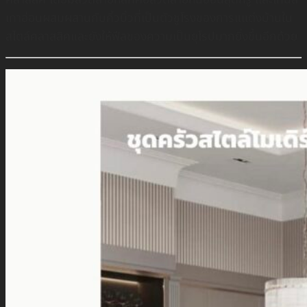
เทาอ่อนผสมผสานกับคิ้วบิ้วที่เป็นตัวชูโรงของการแแต่งบ้านใน
สไตล์คลาสสิคและยังให้ฟีลของความเป็นยุโรปมากยิ่งขึ้นอีกด้วย