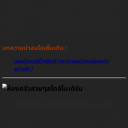
องครัวสไตล์ Luxury มีความหรูหราสุดๆจากพื้นผิววัสดุที่มี
ห้
ความเรียบง่ายเเต่ดูเเพง โดยมีโทนสีขาวทองผสมเข้ากันตาม
สไตล์ของ Luxury Design เเละยังเติมเเต่งความโดดเด่นด้วย
ผิวลายหินอ่อน รวมถึงมี Island แยก ที่สวยงามเเละสามารถนั่ง
ได้อีกด้วย
บทความน่าสนใจเพิ่มเติม :
เฟอร์นิเจอร์บิ้วท์อินต่างจากเฟอร์นิเจอร์ลอยตัว
อย่างไร ?
ห้องครัวสวยๆสไตล์โมเดิร์น แบบที่ 5
จุดเด่นของชุดครัวนี้คือความหรูหราของ MOOD AND TONE
ของพื้นผิวที่มีความเรียบง่าย หรูหราเเบบไม่ตะโกน เเละมีวัสดุที่