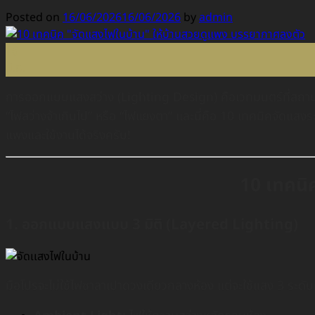
Posted on
16/06/2026
16/06/2026
by
admin
16
มิ.ย.
การออกแบบแสงสว่าง (Lighting Design) คือเวทมนตร์ที่สถาปนิ
“ไฟสว่างจ้าเกินไป” หรือ “ไฟแยงตา” เเละนี่คือ 10 เทคนิคจัดแสงร
แพงและใช้งานได้จริงครับ!
10 เทคนิ
1. ออกแบบแสงแบบ 3 มิติ (Layered Lighting)
มือโปรจะไม่ใช้ไฟซาลาเปาดวงเดียวกลางห้อง แต่จะใช้แสง 3 ระดับ