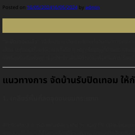
Posted on
16/05/2024
16/05/2024
by
admin
16
พ.ค.
“จะปิดเทอมแล้ว”
วลีนี้แม้จะแค่สั้นๆ แต่ภาพในจินตนาการของคุณ
เปื้อน จะต้องมีตั้งแต่วันแรกที่เด็ก ๆ หยุดเรียนอยู่ที่บ้านอย่าง
ให้พร้อมรับมือกับลูก ๆ จะดีกว่า เพื่อให้บ้านเป็นพื้นที่ในการเรี
แนวทางการ จัดบ้านรับปิดเทอม ให้ก
1. เคลียร์พื้นที่ลดจุดซนชนกระแทก
สำหรับเด็กเล็กการป้องกันน้องๆ เดิน วิ่ง ชนตู้ โต๊ะ ที่มีเหลี่ยมมุมเป
หากมีมุมโต๊ะใด ๆ ก็ซื้อยางหรือซิลิโคนกันกระแทกมาติดป้องกันไว้ก