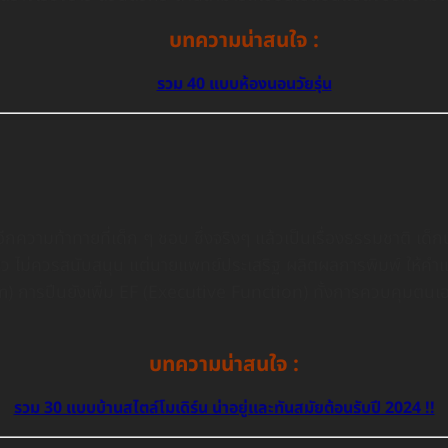
บทความน่าสนใจ :
รวม 40 แบบห้องนอนวัยรุ่น
ีกความท้าทายที่เด็ก ๆ ชอบ ซึ่งจริงๆ แล้วเป็นเรื่องธรรมชาติ เ
ดเสียว ไม่ควรสนับสนุน แต่นายแพทย์ประเสริฐ ผลิตผลการพิมพ์ ให้ค
) การปีนยังเพิ่ม EF (Executive Function) ทั้งการควบคุมตนเอง 
บทความน่าสนใจ :
รวม 30 แบบบ้านสไตล์โมเดิร์น น่าอยู่เเละทันสมัยต้อนรับปี 2024 !!