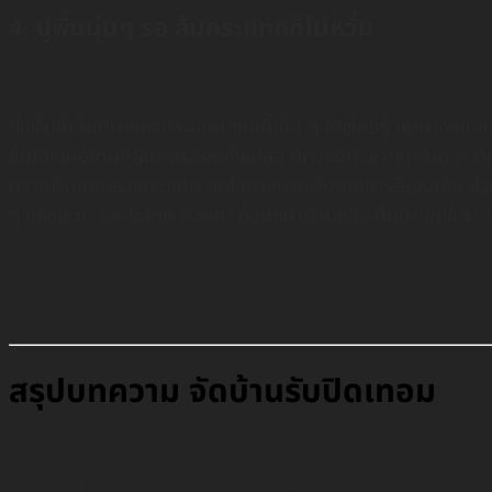
4. ปูพื้นนุ่มๆ รอ ล้มกระแทกก็ไม่หวั่น
ยิ่งเจ็บก็เป็นที่มาของประสบการณ์ที่เด็ก ๆ ได้เรียนรู้ แต่บางอย่
ขึ้นได้เสมอยามที่ผู้ปกครองพลั้งเผลอ ก็ควรมีตัวช่วยบรรเทาคว
ความเจ็บจากแรงกระแทก ลดโอกาสบาดเจ็บจากการลื่นหกล้ม ส่วนพื้น
ๆ แล้วนะคะ จะกระโดด ตีลังกา ม้วนหน้าม้วนหลัง ปีนป่ายก็เข้ามา
สรุปบทความ จัดบ้านรับปิดเทอม