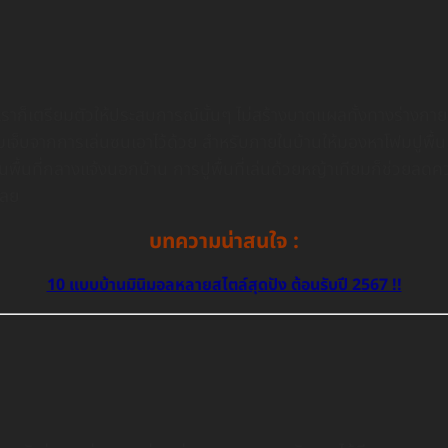
างเราก็เตรียมตัวให้ประสบการณ์นั้นๆ ไม่สร้างบาดแผลทั้งทางร่างกายแ
ามเจ็บจากการเล่นซนเอาไว้ด้วย สำหรับภายในบ้านให้มองหาโฟมปูพื
ที่กลางแจ้งนอกบ้าน การปูพื้นที่เล่นด้วยหญ้าเทียมก็ช่วยลดความ
เลย
บทความน่าสนใจ :
10 แบบบ้านมินิมอลหลายสไตล์สุดปัง ต้อนรับปี 2567 !!