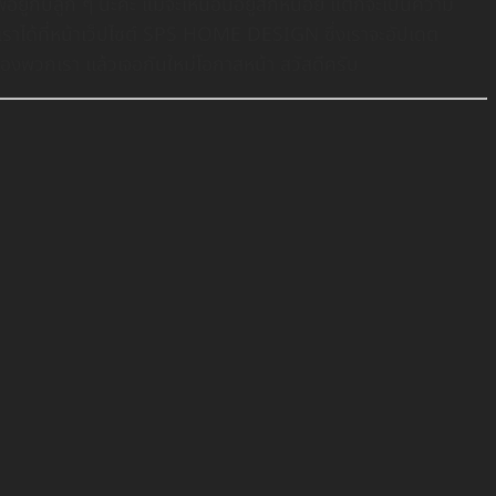
ู่กับลูก ๆ นะคะ แม้จะเหนื่อนอยู่สักหน่อย แต่ก็จะเป็นความ
เราได้ที่หน้าเว็ปไซต์ SPS HOME DESIGN ซึ่งเราจะอัปเดต
มของพวกเรา เเล้วเจอกันใหม่โอกาสหน้า สวัสดีครับ