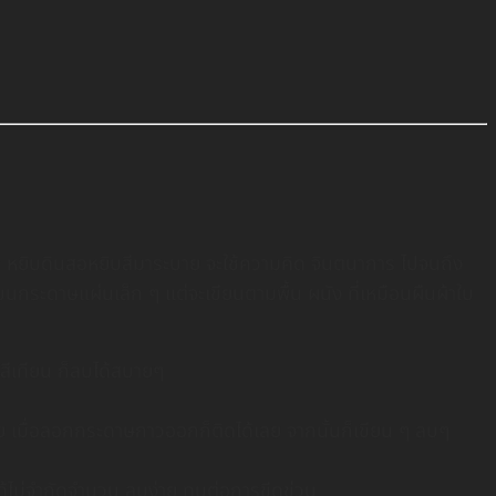
งที่เด็กๆ หยิบดินสอหยิบสีมาระบาย จะใช้ความคิด จินตนาการ ไปจนถึง
บนกระดาษแผ่นเล็ก ๆ แต่จะเขียนตามพื้น ผนัง ที่เหมือนผืนผ้าใบ
 สีเทียน ก็ลบได้สบายๆ
ย เมื่อลอกกระดาษกาวออกก็ติดได้เลย จากนั้นก็เขียน ๆ ลบๆ
ด้ไม่จำกัดจำนวน ลบง่าย ทนต่อการขีดข่วน