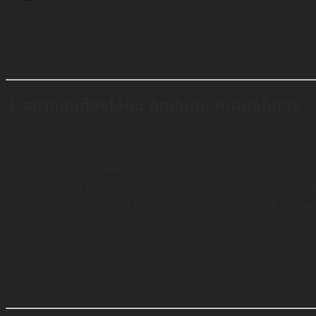
3. อยากปีนต้องได้ปีน ติดปุ่มปีนบนผนังไปเลย
นอกจากการขีดเขียนแล้ว การเล่นซนปีนตรงโน้นป่ายตรงนี้ก็เป็นอ
ปีนขึ้นที่สูงจนได้ พ่อแม่หลายคนอาจรู้สึกว่าเป็นการเล่นที่หวา
ประสานมือ-สายตาที่ดีมาก การปีนเพิ่มเซลฟ์เอสตีม (self-esteem
หาอุปกรณ์เสริมสนุก ๆ ให้เด็กได้ปีนเล่นกันดีกว่า