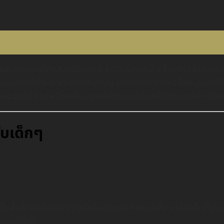
พ่อคุณแม่ที่ตามมาหลังจากนี้ ขอรับรองว่าเป็นเรื่องยาว ไม่ต้องร
แน่นอน ก่อนที่บ้านจะพังทั้งหลัง คุณผู้ปกครองคงต้องเปลี่ยนมุมมองให
ยนรู้เล่นสนุกอย่างเพลิดเพลิน คุณพ่อคุณแม่ก็ไม่เหนื่อยกับการห้ามทั
ับเด็กๆ
็นสิ่งที่ต้องคำนึงถึง ดังนั้นอันดับแรกที่แนะนำคือ เคลียร์พื้นที่บ้านตร
่อนก็ยิ่งดี