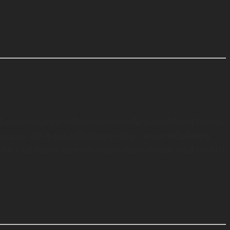
ด็กน้อยหลายคนก็หาทางปีนออกจากคอกกั้น พอเดินได้ก็หาโต๊ะมาต่อ
ำแนะนำว่า เด็ก ๆ ควรจะได้มีทักษะการปีน เพราะการปีนฝึกการ
ความจำใช้งาน และการคิดวิเคราะห์อย่างยืดหยุ่น ว่าแล้วเราก็มา