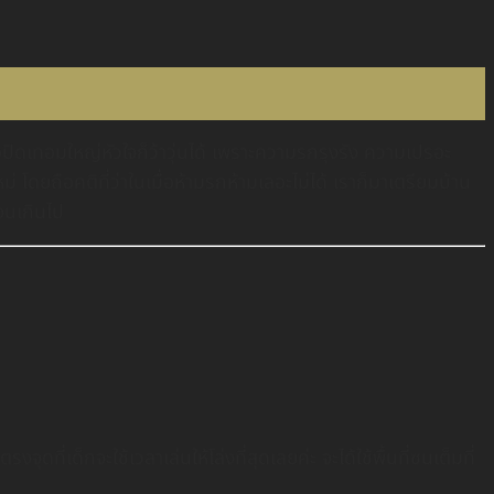
อปิดเทอมใหญ่หัวใจก็ว้าวุ่นได้ เพราะความรกรุงรัง ความเปรอะ
ม่ โดยถือคติที่ว่าในเมื่อห้ามรกห้ามเลอะไม่ได้ เราก็มาเตรียมบ้าน
พจนเกินไป
งจุดที่เด็กจะใช้เวลาเล่นให้โล่งที่สุดเลยค่ะ จะได้ใช้พื้นที่ซนเต็มที่