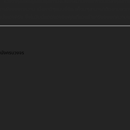
ม หวังว่าคุณพ่อคุณแม่ทุกท่านจะสนุกสนานกับการได้มีเวลาคุณภาพอย
องการรับชมบทความ เนื้อหาดีๆแบบนี้อีก เพื่อนๆสามารถติดตามพวก
่สุดนั่นเองครับ ซึ่งในวันนี้เเอดขอขอบคุณที่เเวะเข้ามารับชมบทควา
วผนังครบวงจร