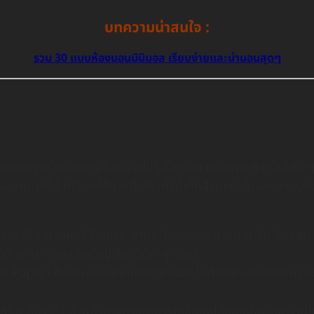
บทความน่าสนใจ :
รวม 30 แบบห้องนอนมินิมอล เรียบง่ายเเละน่านอนสุดๆ
นรูปทรงรูปร่างที่เราดูรู้เรื่องบ้างไม่รู้เรื่องบ้าง แต่ในทุก ๆ ครั้
วามภูมิใจในตัวเองได้มากทีเดียวทั้งนี้เด็กส่วนหนึ่งไม่ชอบวาดรูป
่ว่าจะใช้ปากกาเคมี สีสเปรย์ ปากกาไวท์บอร์ด ปากกาเมจิก สีชอล์ค
กรม ติดผนังหรือปูพื้นให้เด็ก ๆ เขียน
aper) ซึ่งเป็นแผ่นสติ๊กเกอร์ติดผนัง ไม่ต้องเจาะผนังให้เป็นรอ
ปะสร้างเรื่องราว ส่วนตัวกระดานสามารถเขียนเปลี่ยนแปลงข้อความไ