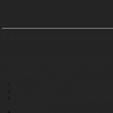
2. สร้างผ้าใบผนังให้เต็มที่กับงานศิลป์ชิ้นโปรด
การขีดเขียนกับเด็กเล็กเป็นสิ่งที่คู่กัน ไม่ว่าเด็กจะวาดรูปอะไร เป็
การใช้กล้ามเนื้อมัดน้อยๆ ในการแสดงออกถึงความตั้งใจ และสร้างค
ขนาดใหญ่ ทำให้บ้านเลอะเทอะ วิธีรับมือ คือ
ลงทุนทาสีผนังบ้านด้วยสีทาบ้านชนิดที่เขียนทับและลบได้ ไม
ติดกระดาษแข็งขนาดใหญ่ขนาด 110×80 cm หนาพิเศษ 100 แ
ติดสติ๊กเกอร์กระดานดำ ( Blackboard Chalkboard Wall P
ด้วยชอล์คได้เต็มที่
ติดไวท์บอร์ดแม่เหล็ก ให้เด็ก ๆ นำชิ้นส่วน magnet มาแ