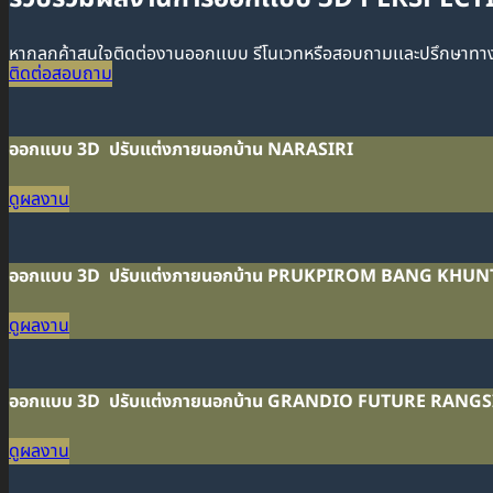
หากลูกค้าสนใจติดต่องานออกเเบบ รีโนเวทหรือสอบถามเเละปรึกษาทางทีม
ติดต่อสอบถาม
ออกแบบ 3D ปรับแต่งภายนอกบ้าน NARASIRI
ดูผลงาน
ออกแบบ 3D ปรับแต่งภายนอกบ้าน PRUKPIROM BANG KHU
ดูผลงาน
ออกแบบ 3D ปรับแต่งภายนอกบ้าน GRANDIO FUTURE RANGS
ดูผลงาน