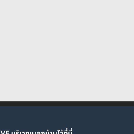
ริเวณนอกบ้านไว้ที่นี่