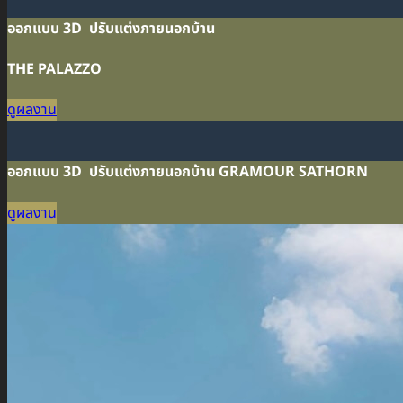
ออกแบบ 3D ปรับแต่งภายนอกบ้าน
THE PALAZZO
ดูผลงาน
ออกแบบ 3D ปรับแต่งภายนอกบ้าน GRAMOUR SATHORN
ดูผลงาน