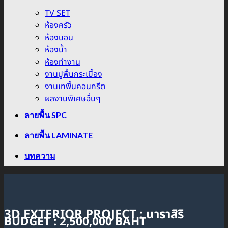
TV SET
ห้องครัว
ห้องนอน
ห้องน้ำ
ห้องทำงาน
งานปูพื้นกระเบื้อง
งานเทพื้นคอนกรีต
ผลงานพิเศษอื่นๆ
ลายพื้น SPC
ลายพื้น LAMINATE
บทความ
3D EXTERIOR PROJECT : นาราสิริ
BUDGET : 2,500,000 BAHT