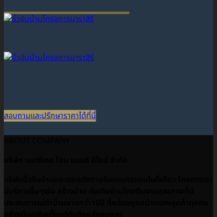
สอบถามและปรึกษาราคาได้ที่นี่
ABOUT COMPANY
บริษัท เอสพีเอส โฮม แอนด์ ดีไซน์ จำกัด
บริษัทบิ้วอินบ้านและตกแต่งภายในแบบครบจบในที่เดียว โดยทางเรา
มีบริการอื่นๆเช่น สร้างบ้าน ต่อเติมบ้านโดยทีมงานคุณภาพที่มี
ประสบการณ์ทำบ้านนานกว่า10ปี ที่พร้อมดูเเลบ้านของลูกค้าทุกคน
อย่างมืออาชีพตั้งแต่ต้นถึงหลังจบงาน