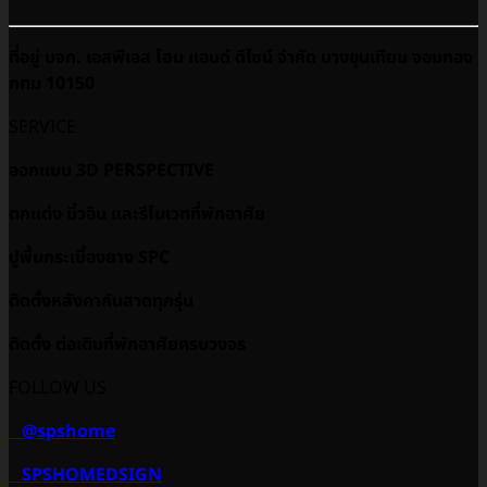
ที่อยู่ บจก. เอสพีเอส โฮม แอนด์ ดีไซน์ จำกัด บางขุนเทียน จอมทอง
กทม 10150
SERVICE
ออกแบบ 3D PERSPECTIVE
ตกแต่ง บิ้วอิน และรีโนเวทที่พักอาศัย
ปูพื้นกระเบื้องยาง SPC
ติดตั้งหลังคากันสาดทุกรุ่น
ติดตั้ง ต่อเติมที่พักอาศัยครบวงจร
FOLLOW US
@spshome
SPSHOMEDSIGN