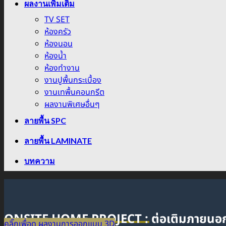
ผลงานเพิ่มเติม
TV SET
ห้องครัว
ห้องนอน
ห้องน้ำ
ห้องทำงาน
งานปูพื้นกระเบื้อง
งานเทพื้นคอนกรีต
ผลงานพิเศษอื่นๆ
ลายพื้น SPC
ลายพื้น LAMINATE
บทความ
ONSITE HOME PROJECT : ต่อเติมภาย
คลิ๊กเพื่อดู ผลงานการออกแบบ 3D