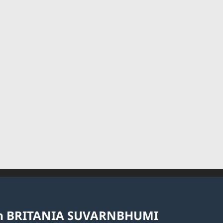
นอก BRITANIA SUVARNBHUMI