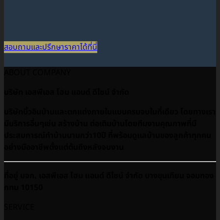
สอบถามและปรึกษาราคาได้ที่นี่
ABOUT COMPANY
บริษัท เอสพีเอส โฮม แอนด์ ดีไซน์ จำกัด
บริษัทบิ้วอินบ้านและตกแต่งภายในแบบครบจบในที่เดียว โดยทางเรา
มีบริการอื่นๆเช่น สร้างบ้าน ต่อเติมบ้านโดยทีมงานคุณภาพที่มี
ประสบการณ์ทำบ้านนานกว่า10ปี ที่พร้อมดูเเลบ้านของลูกค้าทุกคน
อย่างมืออาชีพตั้งแต่ต้นถึงหลังจบงาน
ที่อยู่ บจก. เอสพีเอส โฮม แอนด์ ดีไซน์ จำกัด บางขุนเทียน จอมทอง
กทม 10150
SERVICE