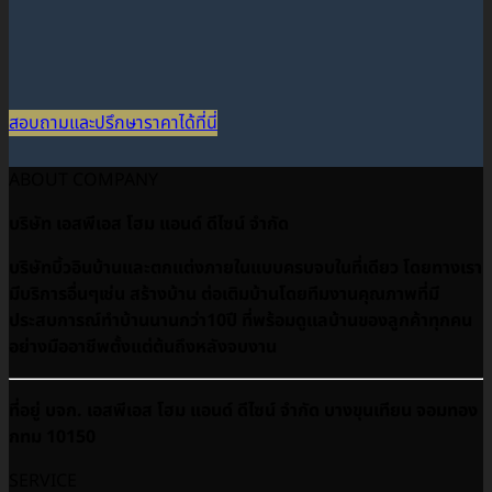
สอบถามและปรึกษาราคาได้ที่นี่
ABOUT COMPANY
บริษัท เอสพีเอส โฮม แอนด์ ดีไซน์ จำกัด
บริษัทบิ้วอินบ้านและตกแต่งภายในแบบครบจบในที่เดียว โดยทางเรา
มีบริการอื่นๆเช่น สร้างบ้าน ต่อเติมบ้านโดยทีมงานคุณภาพที่มี
ประสบการณ์ทำบ้านนานกว่า10ปี ที่พร้อมดูเเลบ้านของลูกค้าทุกคน
อย่างมืออาชีพตั้งแต่ต้นถึงหลังจบงาน
ที่อยู่ บจก. เอสพีเอส โฮม แอนด์ ดีไซน์ จำกัด บางขุนเทียน จอมทอง
กทม 10150
SERVICE