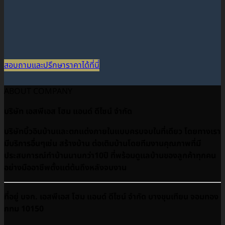
สอบถามและปรึกษาราคาได้ที่นี่
ABOUT COMPANY
บริษัท เอสพีเอส โฮม แอนด์ ดีไซน์ จำกัด
บริษัทบิ้วอินบ้านและตกแต่งภายในแบบครบจบในที่เดียว โดยทางเรา
มีบริการอื่นๆเช่น สร้างบ้าน ต่อเติมบ้านโดยทีมงานคุณภาพที่มี
ประสบการณ์ทำบ้านนานกว่า10ปี ที่พร้อมดูเเลบ้านของลูกค้าทุกคน
อย่างมืออาชีพตั้งแต่ต้นถึงหลังจบงาน
ที่อยู่ บจก. เอสพีเอส โฮม แอนด์ ดีไซน์ จำกัด บางขุนเทียน จอมทอง
กทม 10150