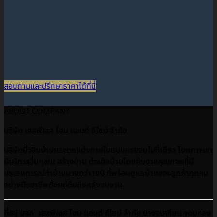
สอบถามและปรึกษาราคาได้ที่นี่
ABOUT COMPANY
บริษัท เอสพีเอส โฮม แอนด์ ดีไซน์ จำกัด
บริษัทบิ้วอินบ้านและตกแต่งภายในแบบครบจบในที่เดียว โดยทางเรา
มีบริการอื่นๆเช่น สร้างบ้าน ต่อเติมบ้านโดยทีมงานคุณภาพที่มี
ประสบการณ์ทำบ้านนานกว่า10ปี ที่พร้อมดูเเลบ้านของลูกค้าทุกคน
อย่างมืออาชีพตั้งแต่ต้นถึงหลังจบงาน
ที่อยู่ บจก. เอสพีเอส โฮม แอนด์ ดีไซน์ จำกัด บางขุนเทียน จอมทอง