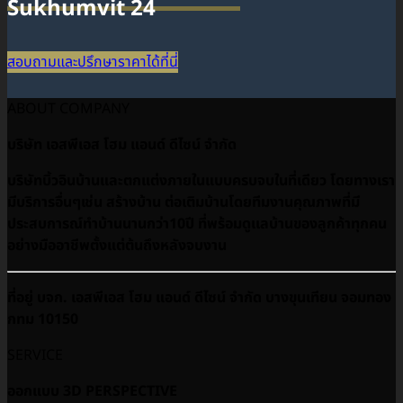
Sukhumvit 24
สอบถามและปรึกษาราคาได้ที่นี่
ABOUT COMPANY
บริษัท เอสพีเอส โฮม แอนด์ ดีไซน์ จำกัด
บริษัทบิ้วอินบ้านและตกแต่งภายในแบบครบจบในที่เดียว โดยทางเรา
มีบริการอื่นๆเช่น สร้างบ้าน ต่อเติมบ้านโดยทีมงานคุณภาพที่มี
ประสบการณ์ทำบ้านนานกว่า10ปี ที่พร้อมดูเเลบ้านของลูกค้าทุกคน
อย่างมืออาชีพตั้งแต่ต้นถึงหลังจบงาน
ที่อยู่ บจก. เอสพีเอส โฮม แอนด์ ดีไซน์ จำกัด บางขุนเทียน จอมทอง
กทม 10150
SERVICE
ออกแบบ 3D PERSPECTIVE