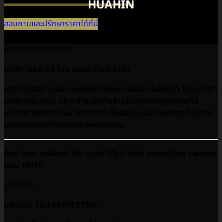
HUAHIN
[bafg id=”10666″]
[bafg id=”10671″]
สอบถามและปรึกษาราคาได้ที่นี่
ABOUT COMPANY
บริษัท เอสพีเอส โฮม แอนด์ ดีไซน์ จำกัด
บริษัทบิ้วอินบ้านและตกแต่งภายในแบบครบจบในที่เดียว โดยทางเรา
มีบริการอื่นๆเช่น สร้างบ้าน ต่อเติมบ้านโดยทีมงานคุณภาพที่มี
ประสบการณ์ทำบ้านนานกว่า10ปี ที่พร้อมดูเเลบ้านของลูกค้าทุกคน
อย่างมืออาชีพตั้งแต่ต้นถึงหลังจบงาน
ที่อยู่ บจก. เอสพีเอส โฮม แอนด์ ดีไซน์ จำกัด บางขุนเทียน จอมทอง
กทม 10150
SERVICE
ออกแบบ 3D PERSPECTIVE