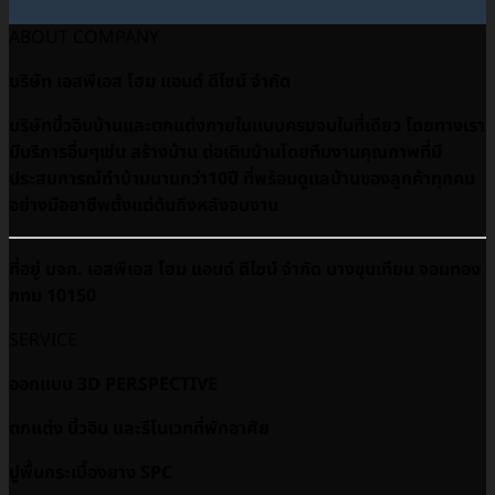
ABOUT COMPANY
บริษัท เอสพีเอส โฮม แอนด์ ดีไซน์ จำกัด
บริษัทบิ้วอินบ้านและตกแต่งภายในแบบครบจบในที่เดียว โดยทางเรา
มีบริการอื่นๆเช่น สร้างบ้าน ต่อเติมบ้านโดยทีมงานคุณภาพที่มี
ประสบการณ์ทำบ้านนานกว่า10ปี ที่พร้อมดูเเลบ้านของลูกค้าทุกคน
อย่างมืออาชีพตั้งแต่ต้นถึงหลังจบงาน
ที่อยู่ บจก. เอสพีเอส โฮม แอนด์ ดีไซน์ จำกัด บางขุนเทียน จอมทอง
กทม 10150
SERVICE
ออกแบบ 3D PERSPECTIVE
ตกแต่ง บิ้วอิน และรีโนเวทที่พักอาศัย
ปูพื้นกระเบื้องยาง SPC