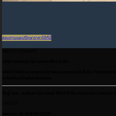
สอบถามและปรึกษาราคาได้ที่นี่
ABOUT COMPANY
บริษัท เอสพีเอส โฮม แอนด์ ดีไซน์ จำกัด
บริษัทบิ้วอินบ้านและตกแต่งภายในแบบครบจบในที่เดียว โดยทางเรามีบ
อาชีพตั้งแต่ต้นถึงหลังจบงาน
ที่อยู่ บจก. เอสพีเอส โฮม แอนด์ ดีไซน์ จำกัด บางขุนเทียน จอมทอ
SERVICE
ออกแบบ 3D PERSPECTIVE