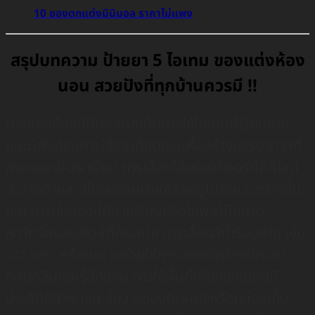
10 ของตกแต่งมินิมอล ราคาไม่แพง
สรุปบทความ ป้ายยา 5 ไอเทม ของแต่งห้อง
นอน สวยปังที่ทุกบ้านควรมี !!
การแต่งห้องมินิมอลมักเน้นการใช้ไอเทมที่เรียบง่าย
และมีฟังก์ชันการใช้งานที่ชัดเจนเพื่อสร้างบรรยากาศที่
สงบและเป็นระเบียบ การเลือกใช้เฟอร์นิเจอร์ที่มีดีไซน์
สะอาดตาและสีโทนอ่อนช่วยให้ห้องดูโปร่งและกว้างขึ้น
เช่น การใช้เตียงที่มีลายเรียบหรือโซฟาที่มีขนาด
กะทัดรัดและสไตล์ที่ทันสมัย การเลือกสีที่เรียบง่าย เช่น
ขาว, เทา, หรือเบจ จะช่วยให้การตกแต่งห้องมีความ
กลมกลืนและรู้สึกสงบ การใช้พื้นที่เก็บของอย่างมี
ประสิทธิภาพ เช่น ชั้นวางของติดผนังหรือกล่องเก็บ