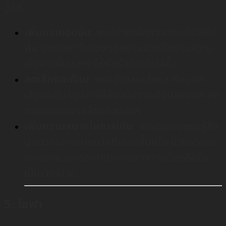
ข้อดี
เพิ่มความอบอุ่น
: พรมช่วยเพิ่มความอบอุ่นให้กับ
พื้น โดยเฉพาะในช่วงฤดูหนาว ช่วยป้องกันความ
เย็นจากพื้นและทำให้พื้นรู้สึกนุ่มนวลขึ้น
ลดเสียงสะท้อน
: พรมช่วยลดเสียงสะท้อนและ
เสียงดังในห้อง ทำให้ห้องมีความเงียบสงบและลด
การรบกวนจากเสียงภายนอก
เพิ่มความสบายในการเดิน
: การเดินบนพรมรู้สึก
นุ่มนวลและสบายกว่าเดินบนพื้นแข็ง ช่วยลดแรง
กระแทกและบรรเทาแรงกดจากการเดินหรือยืน
เป็นเวลานาน
5. โซฟา