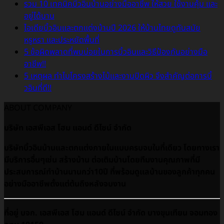
รวม 10 เทคนิคบิ้วอินบ้านอย่างมืออาชีพ ให้สวย ใช้งานคุ้ม และ
อยู่ได้นาน
ไอเดียบิ้วอินและตกแต่งบ้านปี 2026 ให้บ้านไทยดูทันสมัย
หรูหรา และประหยัดพื้นที่
5 ข้อผิดพลาดที่พบบ่อยในการบิ้วอินและวิธีป้องกันอย่างมือ
อาชีพ!!
5 เหตุผล ทำไมโครงสร้างไม้และงานปิดผิว จึงสำคัญต่อการบิ้
วอินที่ดี!!
ABOUT COMPANY
บริษัท เอสพีเอส โฮม แอนด์ ดีไซน์ จำกัด
บริษัทบิ้วอินบ้านและตกแต่งภายในแบบครบจบในที่เดียว โดยทางเรา
มีบริการอื่นๆเช่น สร้างบ้าน ต่อเติมบ้านโดยทีมงานคุณภาพที่มี
ประสบการณ์ทำบ้านนานกว่า10ปี ที่พร้อมดูเเลบ้านของลูกค้าทุกคน
อย่างมืออาชีพตั้งแต่ต้นถึงหลังจบงาน
ที่อยู่ บจก. เอสพีเอส โฮม แอนด์ ดีไซน์ จำกัด บางขุนเทียน จอมทอง