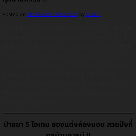
Posted on
18/10/2024
19/10/2024
by
admin
อยากมีห้องสไตล์เกาหลีมินิมอลต้องทำยังไง? หนึ่งในเท
รนด์ตกแต่งห้องยอดฮิตของปีนี้ คงหนีไม่พ้นกับการ
จัดห้องนอนสไตล์เกาหลีมินิมอล ที่ทุกคนเห็นตามซีรีส์
เกาหลีบ่อยๆ ว่าบ้านของพระเอก-นางเอกจะตกแต่ง
แบบเรียบๆ แต่ก็ออกมาดูดี น่าอยู่ ใครเห็นต้องอยากมี
บ้านแบบนี้! วันนี้ทาง SPS HOME DESIGN ได้
รวบรวม 9 เทคนิคการจัดแบบเกาหลีเกาใจมาให้ทุกคน
ได้ลองแปลงโฉมห้องของตนเอง ให้เป็นห้องสไตล์
เกาหลีสุดว้าวมาฝากกัน!
ป้ายยา 5 ไอเทม ของแต่งห้องนอน สวยปังที่
ทุกบ้านควรมี !!