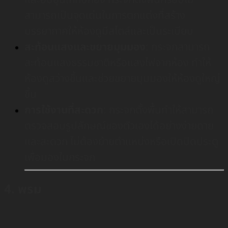
สามารถเป็นจุดเด่นในการตกแต่งที่สร้าง
บรรยากาศให้ห้องดูมีสไตล์และเป็นระเบียบ
สะท้อนแสงและขยายมุมมอง
: กระจกสามารถ
สะท้อนแสงธรรมชาติหรือแสงไฟจากห้อง ทำให้
ห้องดูสว่างขึ้นและช่วยขยายมุมมองให้ห้องดูใหญ่
ขึ้น
การใช้งานที่สะดวก
: กระจกตั้งพื้นทำให้สามารถ
ตรวจสอบรูปลักษณ์ของตัวเองได้อย่างง่ายดาย
และสะดวก ไม่ต้องย้ายตำแหน่งหรือเปิดปิดประตู
เพื่อมองในกระจก
4. พรม