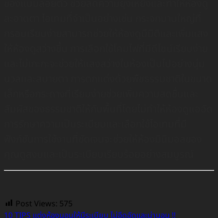
ของแบบลอยตัว ช่วยลดความยุ่งเหยิงและทำให้ห้องดู
สะอาดตา ไอเทมที่จำเป็นอย่างเช่น กระจกบานใหญ่ที่
กรอบเรียบง่ายสามารถช่วยให้ห้องดูมีมิติและเพิ่มแสง
ให้ห้องดูสว่างขึ้น การเลือกใช้โคมไฟที่มีดีไซน์เรียบง่าย
และไม่เกะกะจะช่วยให้แสงสว่างในห้องเป็นไปอย่างนุ่ม
นวลและสบายตา การตกแต่งด้วยพืชธรรมชาติในขนาด
เล็กหรือกระถางที่เรียบง่ายช่วยเพิ่มความสดชื่นและ
สัมผัสของธรรมชาติให้กับพื้นที่โดยไม่ทำให้ห้องดูแออัด
การรักษาความเป็นระเบียบและเลือกใช้ไอเทมที่มี
ฟังก์ชันการใช้งานที่ชัดเจนจะช่วยให้ห้องมินิมอลของ
คุณดูสงบและเป็นระเบียบเรียบร้อยอย่างสมบูรณ์
Post Views:
575
10 TIPS แต่งห้องนอนให้มีระเบียบ ไม่อึดอัดและน่านอน !!